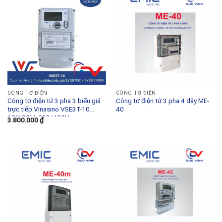
CÔNG TƠ ĐIỆN
CÔNG TƠ ĐIỆN
Công tơ điện tử 3 pha 3 biểu giá
Công tơ điện tử 3 pha 4 dây ME-
trực tiếp Vinasino VSE3T-10
40
10(100)A 230/400V
3.800.000
₫