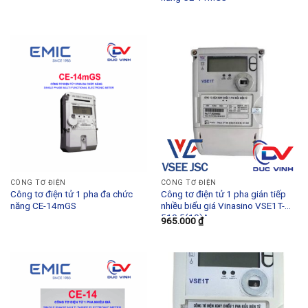
CÔNG TƠ ĐIỆN
CÔNG TƠ ĐIỆN
Công tơ điện tử 1 pha đa chức
Công tơ điện tử 1 pha gián tiếp
năng CE-14mGS
nhiều biểu giá Vinasino VSE1T-
510 5(10)A
965.000
₫