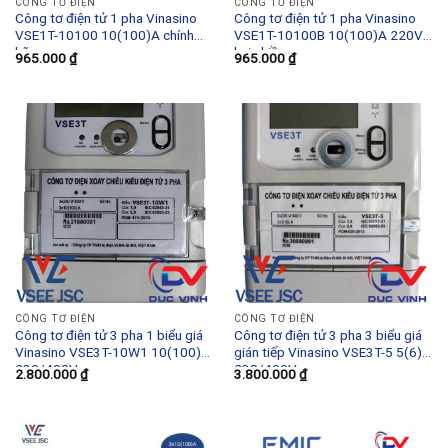
CÔNG TƠ ĐIỆN
CÔNG TƠ ĐIỆN
Công tơ điện tử 1 pha Vinasino
Công tơ điện tử 1 pha Vinasino
VSE1T-10100 10(100)A chính
VSE1T-10100B 10(100)A 220V
hãng
hai chiều
965.000
₫
965.000
₫
CÔNG TƠ ĐIỆN
CÔNG TƠ ĐIỆN
Công tơ điện tử 3 pha 1 biểu giá
Công tơ điện tử 3 pha 3 biểu giá
Vinasino VSE3T-10W1 10(100)A
gián tiếp Vinasino VSE3T-5 5(6)A
230/400V
230/400V
2.800.000
₫
3.800.000
₫