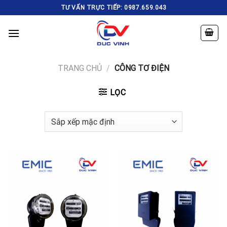
Skip
TƯ VẤN TRỰC TIẾP: 0987.659.043
to
content
TRANG CHỦ
/
CÔNG TƠ ĐIỆN
LỌC