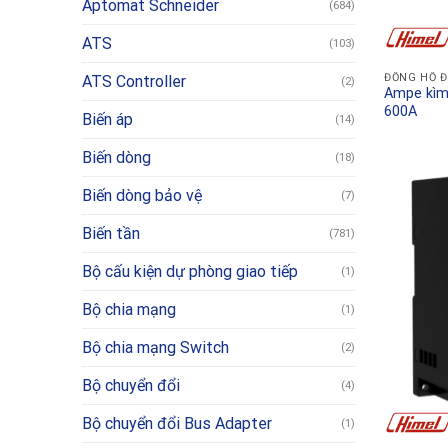
Aptomat Schneider
(684)
ATS
(103)
ĐỒNG HỒ 
ATS Controller
(2)
Ampe kìm
600A
Biến áp
(14)
Biến dòng
(18)
Biến dòng bảo vệ
(7)
Biến tần
(781)
Bộ cấu kiện dự phòng giao tiếp
(1)
Bộ chia mạng
(1)
Bộ chia mạng Switch
(2)
Bộ chuyển đổi
(4)
Bộ chuyển đổi Bus Adapter
(1)