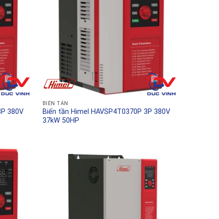
BIẾN TẦN
3P 380V
Biến tần Himel HAVSP4T0370P 3P 380V
37kW 50HP