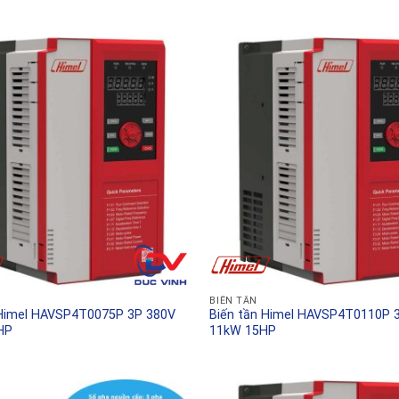
BIẾN TẦN
 Himel HAVSP4T0075P 3P 380V
Biến tần Himel HAVSP4T0110P 
HP
11kW 15HP