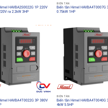
BIẾN TẦN
 Himel HAVBA2S0022G 1P 220V
Biến tần Himel HAVBA4T0007G 
220V ra 2.2kW 3HP
0.75kW 1HP
BIẾN TẦN
 Himel HAVBA4T0022G 3P 380V
Biến tần Himel HAVBA4T0040G 
P
4kW 5.5HP