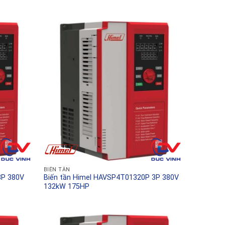
BIẾN TẦN
3P 380V
Biến tần Himel HAVSP4T01320P 3P 380V
132kW 175HP