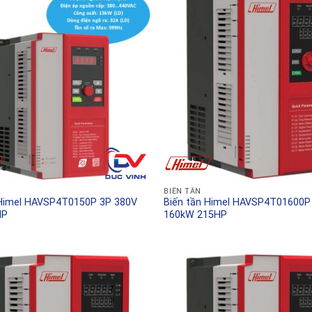
BIẾN TẦN
 Himel HAVSP4T0150P 3P 380V
Biến tần Himel HAVSP4T01600P
HP
160kW 215HP