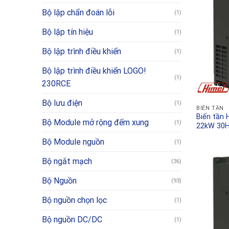
Bộ lặp chẩn đoán lỗi
(1)
Bộ lặp tín hiệu
(1)
Bộ lập trình điều khiển
(1)
Bộ lập trình điều khiển LOGO!
(1)
230RCE
Bộ lưu điện
(1)
BIẾN TẦN
Biến tần
Bộ Module mở rộng đếm xung
(1)
22kW 30
Bộ Module nguồn
(1)
Bộ ngắt mạch
(36)
Bộ Nguồn
(93)
Bộ nguồn chọn lọc
(1)
Bộ nguồn DC/DC
(1)