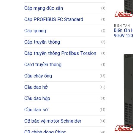
Cáp mạng đúc sẵn
(1)
Cáp PROFIBUS FC Standard
(1)
BIẾN TẦN
Cáp quang
Biến tần
(2)
90kW 12
Cáp truyền thông
(3)
Cáp truyền thông Profibus Torsion
(1)
Card truyền thông
(1)
Cầu cháy ống
(16)
Cầu dao hở
(16)
Cầu dao hộp
(51)
Cầu dao sứ
(16)
CB bảo vệ motor Schneider
(61)
CB chỉnh dòng Chint
(24)