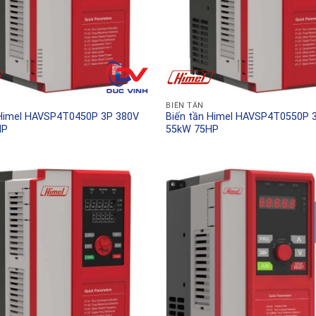
BIẾN TẦN
 Himel HAVSP4T0450P 3P 380V
Biến tần Himel HAVSP4T0550P 
HP
55kW 75HP