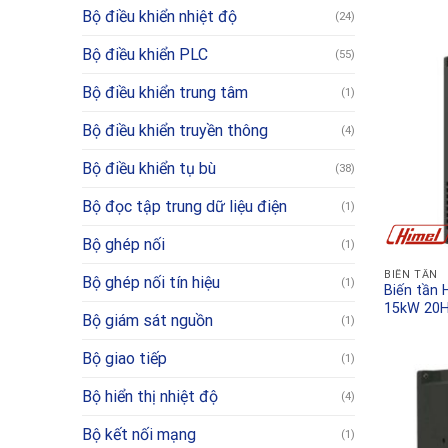
Bộ điều khiển nhiệt độ
(24)
Bộ điều khiển PLC
(55)
Bộ điều khiển trung tâm
(1)
Bộ điều khiển truyền thông
(4)
Bộ điều khiển tụ bù
(38)
Bộ đọc tập trung dữ liệu điện
(1)
Bộ ghép nối
(1)
BIẾN TẦN
Bộ ghép nối tín hiệu
(1)
Biến tần
15kW 20
Bộ giám sát nguồn
(1)
Bộ giao tiếp
(1)
Bộ hiển thị nhiệt độ
(4)
Bộ kết nối mạng
(1)