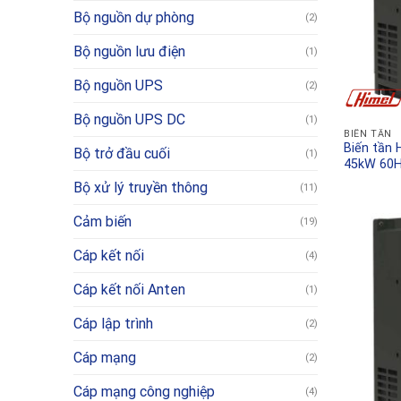
Bộ nguồn dự phòng
(2)
Bộ nguồn lưu điện
(1)
Bộ nguồn UPS
(2)
Bộ nguồn UPS DC
(1)
BIẾN TẦN
Biến tần
Bộ trở đầu cuối
(1)
45kW 60
Bộ xử lý truyền thông
(11)
Cảm biến
(19)
Cáp kết nối
(4)
Cáp kết nối Anten
(1)
Cáp lập trình
(2)
Cáp mạng
(2)
Cáp mạng công nghiệp
(4)