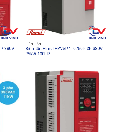
BIẾN TẦN
3P 380V
Biến tần Himel HAVSP4T0750P 3P 380V
75kW 100HP