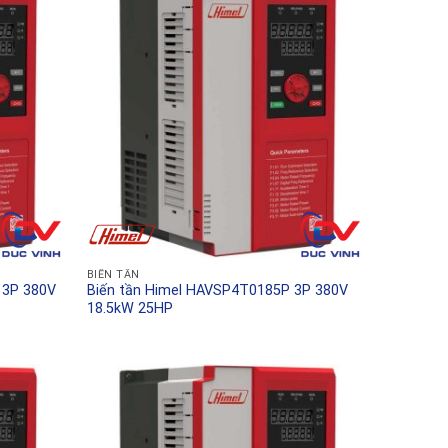
BIẾN TẦN
 3P 380V
Biến tần Himel HAVSP4T0185P 3P 380V
18.5kW 25HP