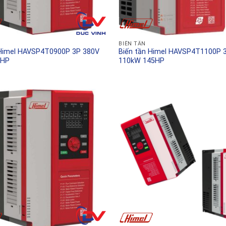
BIẾN TẦN
 Himel HAVSP4T0900P 3P 380V
Biến tần Himel HAVSP4T1100P 
0HP
110kW 145HP