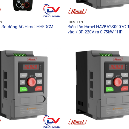
ĐO
BIẾN TẦN
 đo dòng AC Himel HHEDCM
Biến tần Himel HAVBA2S0007G 
vào / 3P 220V ra 0.75kW 1HP