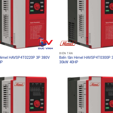
BIẾN TẦN
 Himel HAVSP4T0220P 3P 380V
Biến tần Himel HAVSP4T0300P 
HP
30kW 40HP