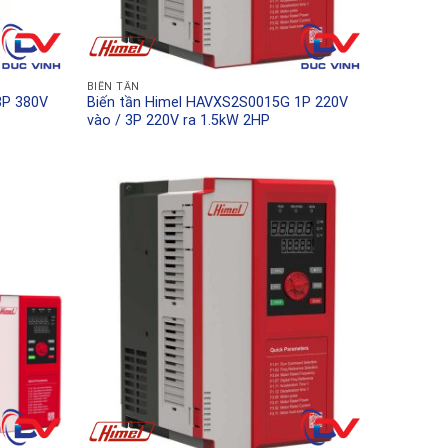
BIẾN TẦN
3P 380V
Biến tần Himel HAVXS2S0015G 1P 220V
vào / 3P 220V ra 1.5kW 2HP