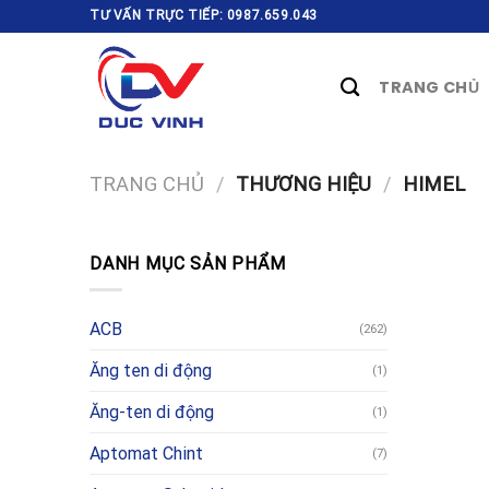
Skip
TƯ VẤN TRỰC TIẾP: 0987.659.043
to
content
TRANG CHỦ
TRANG CHỦ
/
THƯƠNG HIỆU
/
HIMEL
DANH MỤC SẢN PHẨM
ACB
(262)
Ăng ten di động
(1)
Ăng-ten di động
(1)
Aptomat Chint
(7)