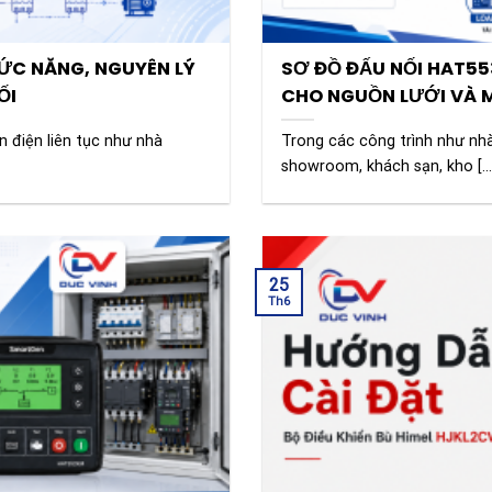
ỨC NĂNG, NGUYÊN LÝ
SƠ ĐỒ ĐẤU NỐI HAT55
ỐI
CHO NGUỒN LƯỚI VÀ M
n điện liên tục như nhà
Trong các công trình như nh
showroom, khách sạn, kho [...
25
Th6