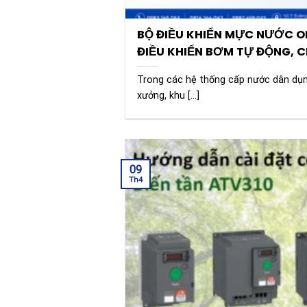
BỘ ĐIỀU KHIỂN MỰC NƯỚC OM
ĐIỀU KHIỂN BƠM TỰ ĐỘNG, 
QUẢ
Trong các hệ thống cấp nước dân dụn
xưởng, khu [...]
09
Th4