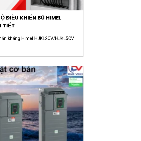
Ộ ĐIỀU KHIỂN BÙ HIMEL
 TIẾT
 phản kháng Himel HJKL2CV/HJKL5CV