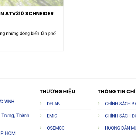
N ATV310 SCHNEIDER
ong những dòng biến tần phổ
THƯƠNG HIỆU
THÔNG TIN CH
C VINH
DELAB
CHÍNH SÁCH B
h Trưng, Thành
EMIC
CHÍNH SÁCH Đ
OSEMCO
HƯỚNG DẪN M
TP. HCM