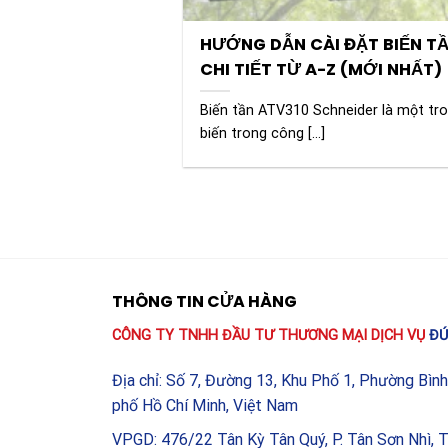
HƯỚNG DẪN CÀI ĐẶT BIẾN TẦ
CHI TIẾT TỪ A-Z (MỚI NHẤT)
Biến tần ATV310 Schneider là một tr
biến trong công [...]
THÔNG TIN CỬA HÀNG
CÔNG TY TNHH ĐẦU TƯ THƯƠNG MẠI DỊCH VỤ
ĐỨ
Địa chỉ: Số 7, Đường 13, Khu Phố 1, Phường Bìn
phố Hồ Chí Minh, Việt Nam
VPGD: 476/22 Tân Kỳ Tân Quý, P. Tân Sơn Nhì, 