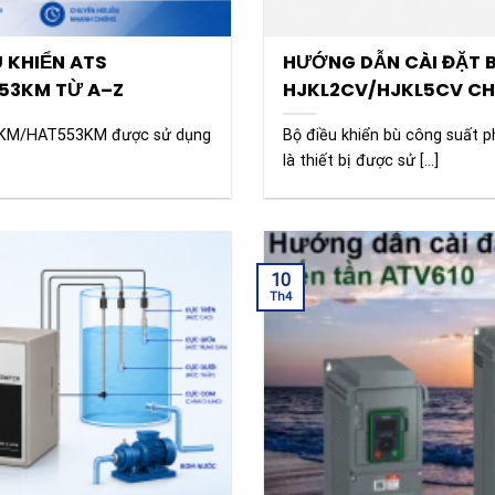
 KHIỂN ATS
HƯỚNG DẪN CÀI ĐẶT B
53KM TỪ A–Z
HJKL2CV/HJKL5CV CHI
2KM/HAT553KM được sử dụng
Bộ điều khiển bù công suất
là thiết bị được sử [...]
10
Th4