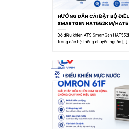
HƯỚNG DẪN CÀI ĐẶT BỘ ĐIỀU
SMARTGEN HAT552KM/HAT5
Bộ điều khiển ATS SmartGen HAT55
trong các hệ thống chuyển nguồn [...]
25
Th6