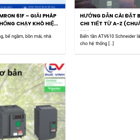
RON 61F – GIẢI PHÁP
HƯỚNG DẪN CÀI ĐẶT B
CHỐNG CHẠY KHÔ HIỆU
CHI TIẾT TỪ A-Z (CHU
g, bể ngầm, bồn mái, nhà
Biến tần ATV610 Schneider l
cho hệ thống [...]