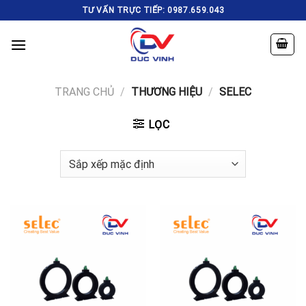
Skip
TƯ VẤN TRỰC TIẾP: 0987.659.043
to
content
TRANG CHỦ
/
THƯƠNG HIỆU
/
SELEC
LỌC