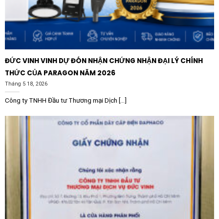
tối ưu, kết hợp giữa hiệu suất mạnh mẽ, tính năng
thông minh và độ an toàn vượt trội cho mọi công trình
điện hiện đại.
ĐỨC VINH VINH DỰ ĐÓN NHẬN CHỨNG NHẬN ĐẠI LÝ CHÍNH
THỨC CỦA PARAGON NĂM 2026
Tháng 5 18, 2026
Công ty TNHH Đầu tư Thương mại Dịch [...]