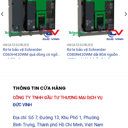
UNCATEGORIZED
UNCATEGORIZED
Rơ le bảo vệ Schneider
Rơ le bảo vệ Schneider
C063H420WM quá dòng có ngõ
C080N420WM dải 80A nguồn
ra 4-20mA
420V màn hình hiển thị số
THÔNG TIN CỬA HÀNG
CÔNG TY TNHH ĐẦU TƯ THƯƠNG MẠI DỊCH VỤ
ĐỨC VINH
Địa chỉ: Số 7, Đường 13, Khu Phố 1, Phường
Bình Trưng, Thành phố Hồ Chí Minh, Việt Nam