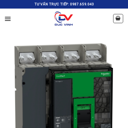
Skip
TƯ VẤN TRỰC TIẾP: 0987.659.043
to
content