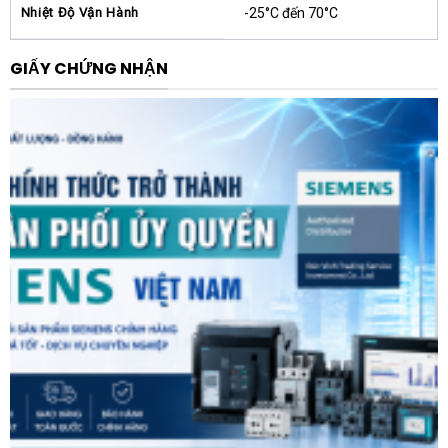
Việc đầu tư vào Aptomat khối Schneider
Nhiệt Độ Vận Hành
-25°C đến 70°C
C125N420FM mang lại những giá trị thiết thực và lâu
dài cho hệ thống điện của doanh nghiệp:
GIẤY CHỨNG NHẬN
Sản phẩm giúp giảm thiểu tối đa rủi ro cháy nổ do sự
cố điện, bảo vệ an toàn cho các thiết bị công suất lớn
phía sau như động cơ, máy biến áp và hệ thống thanh
cái. Khả năng cắt 50kA đảm bảo thiết bị không bị hư
hỏng khi xảy ra đoản mạch nghiêm trọng.
Nhờ cơ chế tác động chính xác và độ bền cơ học cao,
hệ thống điện sẽ vận hành ổn định hơn, giảm thời gian
dừng máy do sự cố hoặc bảo trì định kỳ. Đây là yếu tố
sống còn đối với các nhà máy sản xuất liên tục hoặc
các trung tâm dữ liệu.
Ứng dụng thực tế
Với dải công suất lớn 1250A, Aptomat khối Schneider