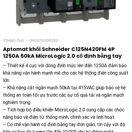
TRANG CHỦ
/
UNCATEGORIZED
Aptomat khối Schneider C125N420FM 4P
1250A 50kA MicroLogic 2.0 cố định bằng tay
– Thiết kế 4 cực với dòng định mức lên đến 1250A đảm bảo
khả năng vận hành mạnh mẽ cho các hệ thống điện công suất
lớn.
– Khả năng cắt ngắn mạch 50kA tại 415VAC giúp bảo vệ hệ
thống an toàn tối ưu trước các sự cố quá tải và ngắn mạch
nghiêm trọng.
– Tích hợp bộ điều khiển MicroLogic 2.0 cung cấp các chức
năng bảo vệ điện tử thông minh, chính xác và linh hoạt.
– Cơ chế vận hành cố định bằng tay đơn giản, tin cậy với độ
bền cơ học ấn tượng lên đến 10.000 chu kỳ đóng ngắt.