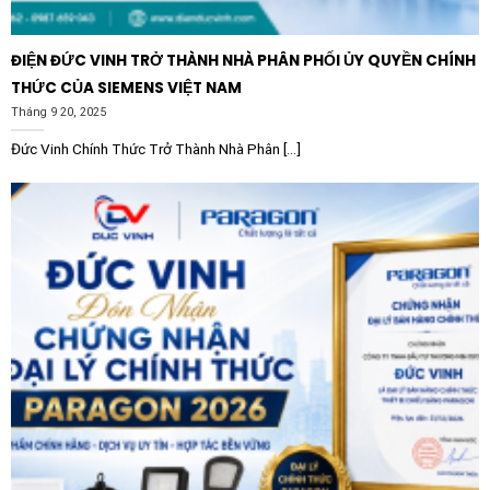
C125N420FM 4P 1250A 50kA MicroLogic 2.0 được
ứng dụng rộng rãi trong nhiều lĩnh vực:
ĐIỆN ĐỨC VINH TRỞ THÀNH NHÀ PHÂN PHỐI ỦY QUYỀN CHÍNH
Công nghiệp nặng:
Lắp đặt trong các tủ điện tổng
THỨC CỦA SIEMENS VIỆT NAM
của nhà máy thép, xi măng, hóa chất và các xưởng
Tháng 9 20, 2025
sản xuất quy mô lớn.
Đức Vinh Chính Thức Trở Thành Nhà Phân [...]
Hạ tầng tòa nhà:
Bảo vệ hệ thống điện cho các tòa
nhà cao tầng, trung tâm thương mại, bệnh viện và
sân bay.
Năng lượng:
Sử dụng trong các trạm biến áp hạ thế
và hệ thống phân phối điện mặt trời áp mái công
nghiệp.
Trung tâm dữ liệu (Data Center):
Đảm bảo nguồn
điện sạch và an toàn cho các hệ thống máy chủ
quan trọng.
Với uy tín từ thương hiệu Schneider Electric toàn cầu,
Aptomat khối Schneider C125N420FM là sự lựa chọn