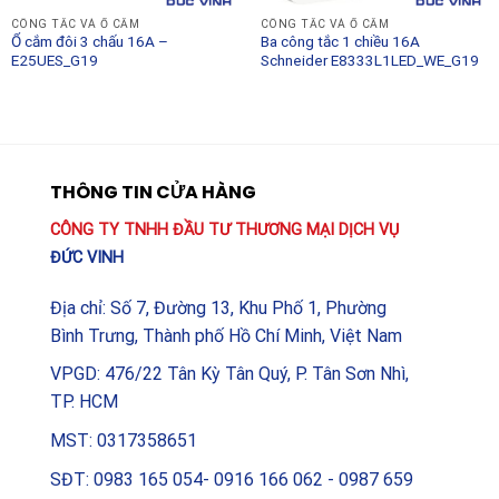
CÔNG TẮC VÀ Ổ CẮM
CÔNG TẮC VÀ Ổ CẮM
Ổ cắm đôi 3 chấu 16A –
Ba công tắc 1 chiều 16A
E25UES_G19
Schneider E8333L1LED_WE_G19
THÔNG TIN CỬA HÀNG
CÔNG TY TNHH ĐẦU TƯ THƯƠNG MẠI DỊCH VỤ
ĐỨC VINH
Địa chỉ: Số 7, Đường 13, Khu Phố 1, Phường
Bình Trưng, Thành phố Hồ Chí Minh, Việt Nam
VPGD: 476/22 Tân Kỳ Tân Quý, P. Tân Sơn Nhì,
TP. HCM
MST: 0317358651
SĐT: 0983 165 054- 0916 166 062 - 0987 659