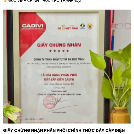
ĐỨC VINH CHÍNH THỨC TRỞ THÀNH ĐẠI [...]
hành ổn định và bền bỉ qua nhiều thập kỷ.
GIẤY CHỨNG NHẬN PHÂN PHỐI CHÍNH THỨC DÂY CÁP ĐIỆN