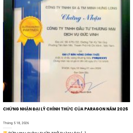
Hành lang và cầu thang:
Đèn LED định vị giúp dẫn lối
trong đêm tối, tạo sự thuận tiện cho việc di chuyển
giữa các tầng.
Văn phòng và khách sạn:
Mang lại vẻ chuyên nghiệp,
sang trọng và đồng bộ cho hệ thống nội thất cao
cấp.
Tại sao nên tin dùng sản phẩm từ
Schneider?
Schneider Electric là tập đoàn đa quốc gia đi đầu
trong lĩnh vực quản lý năng lượng và tự động hóa. Mỗi
sản phẩm như
Bốn công tắc 1 chiều có đèn Schneider
E8334L1LED_WD_G19
đều trải qua quy trình kiểm
định nghiêm ngặt trước khi đến tay người tiêu dùng.
CHỨNG NHẬN ĐẠI LÝ CHÍNH THỨC CỦA PARAGON NĂM 2026
Khi mua sản phẩm chính hãng, bạn sẽ nhận được chế
độ bảo hành dài hạn cùng sự an tâm tuyệt đối về chất
Tháng 5 18, 2026
lượng linh kiện bên trong, đảm bảo hệ thống điện vận