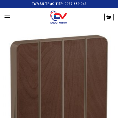
Skip
TƯ VẤN TRỰC TIẾP: 0987.659.043
to
content