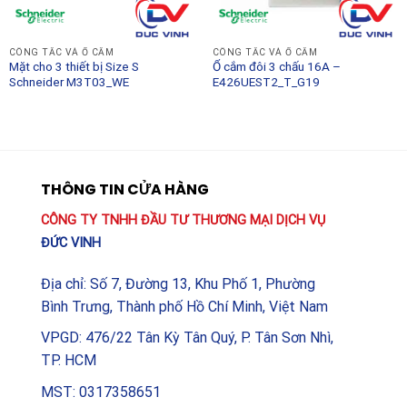
CÔNG TẮC VÀ Ổ CẮM
CÔNG TẮC VÀ Ổ CẮM
Mặt cho 3 thiết bị Size S
Ổ cắm đôi 3 chấu 16A –
Schneider M3T03_WE
E426UEST2_T_G19
THÔNG TIN CỬA HÀNG
CÔNG TY TNHH ĐẦU TƯ THƯƠNG MẠI DỊCH VỤ
ĐỨC VINH
Địa chỉ: Số 7, Đường 13, Khu Phố 1, Phường
Bình Trưng, Thành phố Hồ Chí Minh, Việt Nam
VPGD: 476/22 Tân Kỳ Tân Quý, P. Tân Sơn Nhì,
TP. HCM
MST: 0317358651