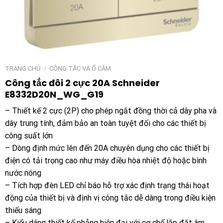
TRANG CHỦ
/
CÔNG TẮC VÀ Ổ CẮM
Công tắc đôi 2 cực 20A Schneider
E8332D20N_WG_G19
– Thiết kế 2 cực (2P) cho phép ngắt đồng thời cả dây pha và
dây trung tính, đảm bảo an toàn tuyệt đối cho các thiết bị
công suất lớn
– Dòng định mức lên đến 20A chuyên dụng cho các thiết bị
điện có tải trọng cao như máy điều hòa nhiệt độ hoặc bình
nước nóng
– Tích hợp đèn LED chỉ báo hỗ trợ xác định trạng thái hoạt
động của thiết bị và định vị công tắc dễ dàng trong điều kiện
thiếu sáng
– Kiểu dáng thiết kế phẳng hiện đại với cơ chế lắp đặt âm