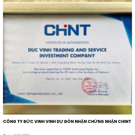
gia dụng có công suất cao như lò nướng âm tủ, bếp
điện hoặc máy rửa bát.
Khu vực công cộng:
Lắp đặt tại các văn phòng, bệnh
viện, trường học ở những vị trí cần kiểm soát nguồn
điện công suất lớn một cách tập trung và an toàn.
Khách sạn và Resort:
Tăng cường trải nghiệm cao
cấp cho khách lưu trú nhờ thiết kế sang trọng và
vận hành êm ái.
Tại sao nên chọn mua Schneider
E8332D20N_WG_G19 chính hãng?
Sử dụng
Công tắc đôi 2 cực 20A Schneider
E8332D20N_WG_G19
chính hãng là cách tốt nhất để
bảo vệ hạ tầng điện và tài sản của bạn. Các sản phẩm
giả, nhái thường sử dụng chất liệu đồng tạp và nhựa
CÔNG TY ĐỨC VINH VINH DỰ ĐÓN NHẬN CHỨNG NHẬN CHINT
tái chế, dễ dẫn đến tình trạng quá nhiệt gây hỏa hoạn.
Khi mua hàng chính hãng, bạn sẽ nhận được chế độ bảo