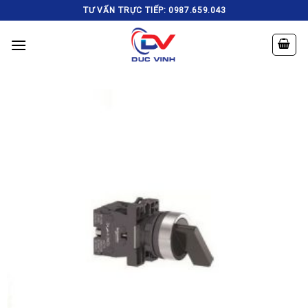
Skip
TƯ VẤN TRỰC TIẾP: 0987.659.043
to
content