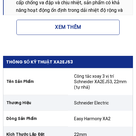
cấp chống va đập và chịu nhiệt, sản phẩm có khả
năng hoạt động ổn định trong dải nhiệt độ rộng và
môi trường khắc nghiệt.
XEM THÊM
Tiêu chuẩn bảo vệ cao:
Thiết bị đạt các chứng chỉ
quốc tế về an toàn điện, đảm bảo khả năng chống
bụi và nước xâm nhập, kéo dài tuổi thọ cho hệ thống
điều khiển.
THÔNG SỐ KỸ THUẬT XA2EJ53
Lợi ích khi sử dụng công tắc xoay 3 vị
trí tự nhả XA2EJ53
Công tắc xoay 3 vị trí
Tên Sản Phẩm
Schneider XA2EJ53, 22mm
Sử dụng
Công tắc xoay 3 vị trí Schneider XA2EJ53,
(tự nhả)
22mm (tự nhả)
mang lại sự an tâm tuyệt đối về tính an
toàn. Cơ chế tự nhả giúp ngăn ngừa việc vô tình để
Thương Hiệu
Schneider Electric
thiết bị ở trạng thái hoạt động khi không có người
giám sát, giảm thiểu rủi ro sự cố máy móc. Đây là lựa
Dòng Sản Phẩm
Easy Harmony XA2
chọn lý tưởng để tối ưu hóa hiệu suất làm việc của
công nhân vận hành máy.
Kích Thước Lắp Đặt
22mm