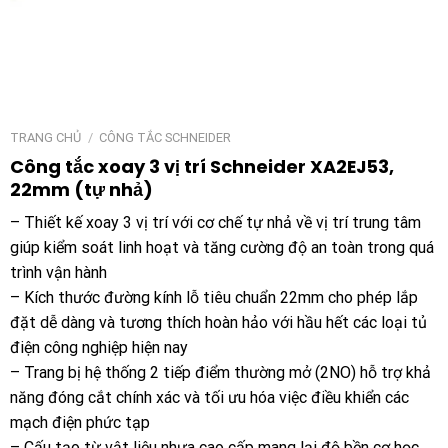
TRANG CHỦ
/
CÔNG TẮC SCHNEIDER
Công tắc xoay 3 vị trí Schneider XA2EJ53,
22mm (tự nhả)
– Thiết kế xoay 3 vị trí với cơ chế tự nhả về vị trí trung tâm
giúp kiểm soát linh hoạt và tăng cường độ an toàn trong quá
trình vận hành
– Kích thước đường kính lỗ tiêu chuẩn 22mm cho phép lắp
đặt dễ dàng và tương thích hoàn hảo với hầu hết các loại tủ
điện công nghiệp hiện nay
– Trang bị hệ thống 2 tiếp điểm thường mở (2NO) hỗ trợ khả
năng đóng cắt chính xác và tối ưu hóa việc điều khiển các
mạch điện phức tạp
– Cấu tạo từ vật liệu nhựa cao cấp mang lại độ bền cơ học