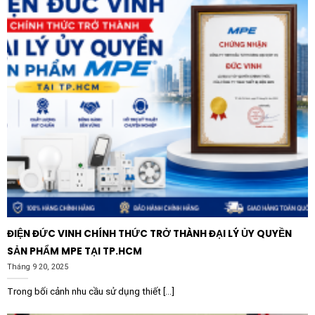
khách hàng còn nhận được chế độ bảo hành dài hạn và
sự hỗ trợ kỹ thuật tận tình, giúp quy trình lắp đặt và
vận hành trở nên đơn giản và hiệu quả hơn bao giờ hết.
ĐIỆN ĐỨC VINH CHÍNH THỨC TRỞ THÀNH ĐẠI LÝ ỦY QUYỀN
SẢN PHẨM MPE TẠI TP.HCM
Tháng 9 20, 2025
Trong bối cảnh nhu cầu sử dụng thiết [...]