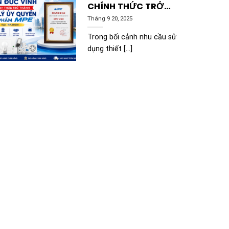
CHÍNH THỨC TRỞ
THÀNH ĐẠI LÝ ỦY
Tháng 9 20, 2025
QUYỀN SẢN PHẨM
Trong bối cảnh nhu cầu sử
MPE TẠI TP.HCM
dụng thiết [...]