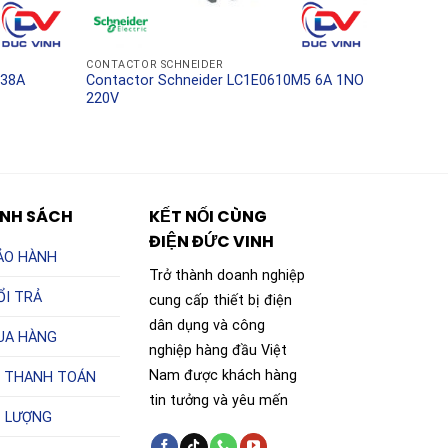
CONTACTOR SCHNEIDER
 38A
Contactor Schneider LC1E0610M5 6A 1NO
220V
ÍNH SÁCH
KẾT NỐI CÙNG
ĐIỆN ĐỨC VINH
ẢO HÀNH
Trở thành doanh nghiệp
ỔI TRẢ
cung cấp thiết bị điện
dân dụng và công
UA HÀNG
nghiệp hàng đầu Việt
Nam được khách hàng
 THANH TOÁN
tin tưởng và yêu mến
T LƯỢNG