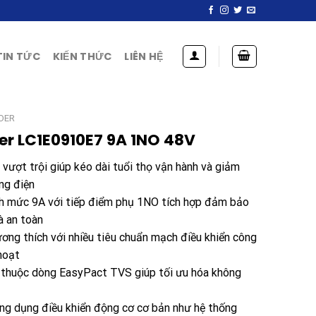
TIN TỨC
KIẾN THỨC
LIÊN HỆ
DER
er LC1E0910E7 9A 1NO 48V
 vượt trội giúp kéo dài tuổi thọ vận hành và giảm
ống điện
nh mức 9A với tiếp điểm phụ 1NO tích hợp đảm bảo
à an toàn
ơng thích với nhiều tiêu chuẩn mạch điều khiển công
 hoạt
i thuộc dòng EasyPact TVS giúp tối ưu hóa không
ứng dụng điều khiển động cơ cơ bản như hệ thống