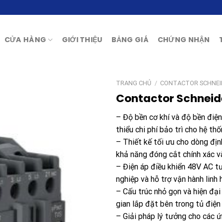
CỬA HÀNG
GIỚI THIỆU
BẢNG GIÁ
CHỨNG NHẬN
TRANG CHỦ
/
CONTACTOR SCHNEI
Contactor Schneid
– Độ bền cơ khí và độ bền điện
thiểu chi phí bảo trì cho hệ th
– Thiết kế tối ưu cho dòng đị
khả năng đóng cắt chính xác v
– Điện áp điều khiển 48V AC tư
nghiệp và hỗ trợ vận hành linh
– Cấu trúc nhỏ gọn và hiện đạ
gian lắp đặt bên trong tủ điện
– Giải pháp lý tưởng cho các 