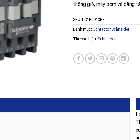
thông gió, máy bơm và băng tả
SKU:
LC1E0910E7
Danh mục:
Contactor Schneider
Thương hiệu:
Schneider
I
T
c
a