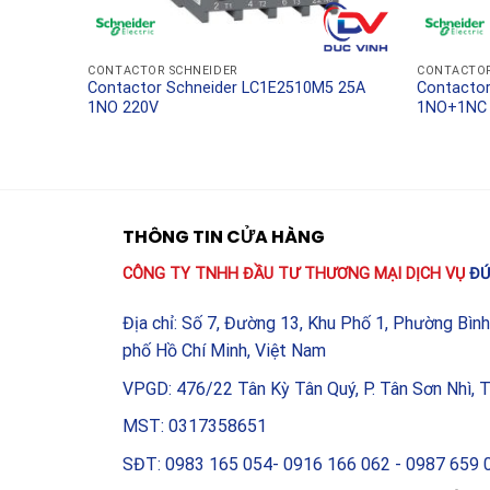
CONTACTOR SCHNEIDER
CONTACTOR
5 25A
Contactor Schneider LC1E2510M5 25A
Contacto
1NO 220V
1NO+1NC
THÔNG TIN CỬA HÀNG
CÔNG TY TNHH ĐẦU TƯ THƯƠNG MẠI DỊCH VỤ
ĐỨ
Địa chỉ: Số 7, Đường 13, Khu Phố 1, Phường Bìn
phố Hồ Chí Minh, Việt Nam
VPGD: 476/22 Tân Kỳ Tân Quý, P. Tân Sơn Nhì, 
MST: 0317358651
SĐT: 0983 165 054- 0916 166 062 - 0987 659 