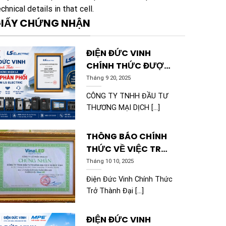
chnical details in that cell.
IẤY CHỨNG NHẬN
ĐIỆN ĐỨC VINH
CHÍNH THỨC ĐƯỢC
CHỨNG NHẬN LÀ ĐẠI
Tháng 9 20, 2025
LÝ PHÂN PHỐI SẢN
CÔNG TY TNHH ĐẦU TƯ
PHẨM LS ELECTRIC
THƯƠNG MẠI DỊCH [...]
THÔNG BÁO CHÍNH
THỨC VỀ VIỆC TRỞ
THÀNH ĐẠI LÝ PHÂN
Tháng 10 10, 2025
PHỐI CỦA VINALED
Điện Đức Vinh Chính Thức
Trở Thành Đại [...]
ĐIỆN ĐỨC VINH