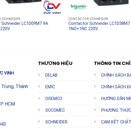
 SCHNEIDER
CONTACTOR SCHNEIDER
r Schneider LC1D09M7 9A
Contactor Schneider LC1D38M7
 220V
1NO+1NC 220V
THƯƠNG HIỆU
THÔNG TIN CH
C VINH
DELAB
CHÍNH SÁCH B
h Trưng, Thành
EMIC
CHÍNH SÁCH Đ
OSEMCO
HƯỚNG DẪN M
TP. HCM
SOCOMEC
PHƯƠNG THỨC
SCHNEIDER
CAM KẾT CHẤ
043