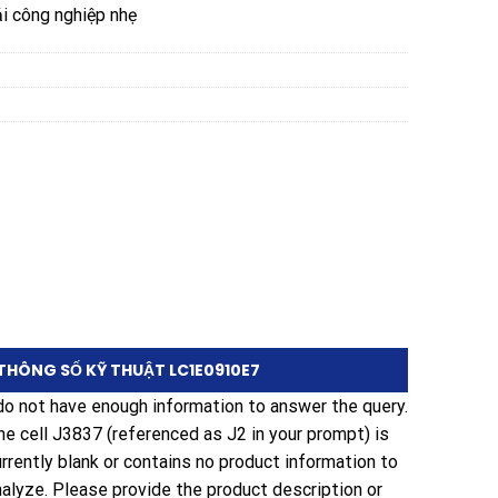
i công nghiệp nhẹ
THÔNG SỐ KỸ THUẬT LC1E0910E7
 do not have enough information to answer the query.
he cell J3837 (referenced as J2 in your prompt) is
urrently blank or contains no product information to
nalyze. Please provide the product description or