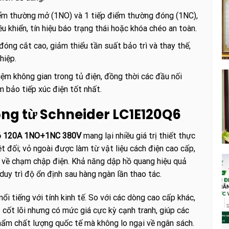
iểm thường mở (1NO) và 1 tiếp điểm thường đóng (1NC),
u khiển, tín hiệu báo trạng thái hoặc khóa chéo an toàn.
óng cắt cao, giảm thiểu tần suất bảo trì và thay thế,
hiệp.
iệm không gian trong tủ điện, đồng thời các đầu nối
m bảo tiếp xúc điện tốt nhất.
động từ Schneider LC1E120Q6
Q6 120A 1NO+1NC 380V
mang lại nhiều giá trị thiết thực
ệt đối; vỏ ngoài được làm từ vật liệu cách điện cao cấp,
ro về chạm chập điện. Khả năng dập hồ quang hiệu quả
duy trì độ ổn định sau hàng ngàn lần thao tác.
 tiếng với tính kinh tế. So với các dòng cao cấp khác,
cốt lõi nhưng có mức giá cực kỳ cạnh tranh, giúp các
hẩm chất lượng quốc tế mà không lo ngại về ngân sách.