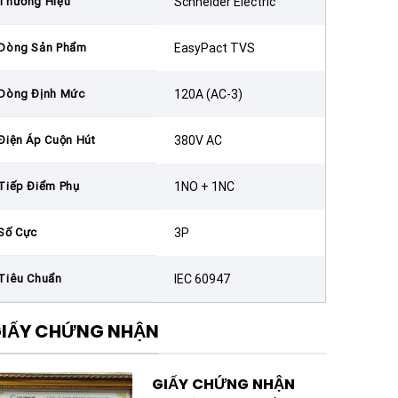
Thương Hiệu
Schneider Electric
Dòng Sản Phẩm
EasyPact TVS
Dòng Định Mức
120A (AC-3)
Điện Áp Cuộn Hút
380V AC
Tiếp Điểm Phụ
1NO + 1NC
Số Cực
3P
Tiêu Chuẩn
IEC 60947
IẤY CHỨNG NHẬN
GIẤY CHỨNG NHẬN