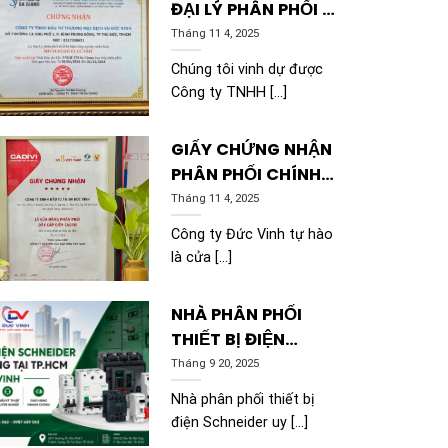
ĐẠI LÝ PHÂN PHỐI TB
ĐIỆN CÔNG NGHIỆP
Tháng 11 4, 2025
MITSUBISHI
Chúng tôi vinh dự được
ELECTRIC
Công ty TNHH [...]
GIẤY CHỨNG NHẬN
PHÂN PHỐI CHÍNH
THỨC DÂY CÁP ĐIỆN
Tháng 11 4, 2025
CADIVI
Công ty Đức Vinh tự hào
là cửa [...]
NHÀ PHÂN PHỐI
THIẾT BỊ ĐIỆN
SCHNEIDER CHÍNH
Tháng 9 20, 2025
HÃNG TẠI TP.HCM |
Nhà phân phối thiết bị
ĐỨC VINH
điện Schneider uy [...]