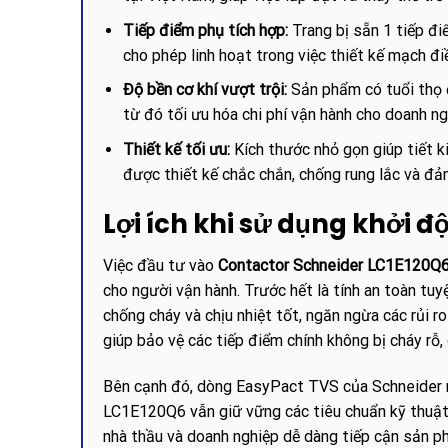
Tiếp điểm phụ tích hợp:
Trang bị sẵn 1 tiếp đ
cho phép linh hoạt trong việc thiết kế mạch điề
Độ bền cơ khí vượt trội:
Sản phẩm có tuổi thọ đ
từ đó tối ưu hóa chi phí vận hành cho doanh ng
Thiết kế tối ưu:
Kích thước nhỏ gọn giúp tiết k
được thiết kế chắc chắn, chống rung lắc và đả
Lợi ích khi sử dụng khởi 
Việc đầu tư vào
Contactor Schneider LC1E120
cho người vận hành. Trước hết là tính an toàn tuy
chống cháy và chịu nhiệt tốt, ngăn ngừa các rủi 
giúp bảo vệ các tiếp điểm chính không bị cháy rỗ, 
Bên cạnh đó, dòng EasyPact TVS của Schneider nổi
LC1E120Q6 vẫn giữ vững các tiêu chuẩn kỹ thuật 
nhà thầu và doanh nghiệp dễ dàng tiếp cận sản p