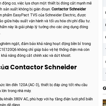
n động cơ, việc lựa chọn một thiết bị đóng cắt mạnh mẽ
nh sản xuất không bị gián đoạn.
Contactor Schneider
n phẩm EasyPact TVS của Schneider Electric, được
o giữa hiệu suất vận hành và tối ưu hóa chi phí đầu tư.
 phẩm này là giải pháp lý tưởng cho các ứng dụng đóng
.
 nghiêm ngặt, đảm bảo khả năng hoạt động bền bỉ trong
LC1E120Q6 không chỉ giúp bảo vệ hệ thống điện mà còn
o khả năng đóng cắt chính xác và dứt khoát.
 của Contactor Schneider
ức lên đến 120A (AC-3), thiết bị đáp ứng tốt nhu cầu
G
 lớn trong nhà máy.
u khiển 380V AC, phù hợp với hạ tầng điện lưới phổ biến
 nên dễ dàng.