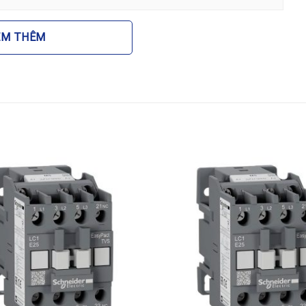
ản phẩm
EM THÊM
ntactor Schneider LC1E120Q6
được ứng dụng rộng rãi
ởi động trực tiếp hoặc khởi động sao-tam giác cho
g tải.
èn chiếu sáng công cộng, nhà xưởng hoặc sân vận động
chiller, hệ thống thông gió và điều hòa không khí trung
g gian trong các tủ MSB hoặc tủ phân phối tầng, đảm
tactor Schneider chính