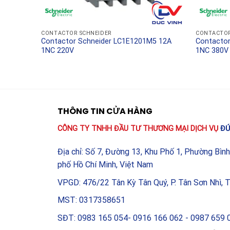
Trên thị trường hiện nay có rất nhiều sản phẩm tr
LC1E120Q6 120A 1NO+1NC 380V
chính hãng sẽ 
CONTACTOR SCHNEIDER
CONTACTOR
quốc tế như IEC 60947. Sản phẩm chính hãng khôn
6 9A 1NO
Contactor Schneider LC1E1201M5 12A
Contactor
1NC 220V
1NC 380V
chính sách bảo hành dài hạn và sự hỗ trợ kỹ thuậ
là bảo vệ tài sản và sự an toàn cho toàn bộ hệ th
THÔNG TIN CỬA HÀNG
CÔNG TY TNHH ĐẦU TƯ THƯƠNG MẠI DỊCH VỤ
ĐỨ
Địa chỉ: Số 7, Đường 13, Khu Phố 1, Phường Bìn
phố Hồ Chí Minh, Việt Nam
VPGD: 476/22 Tân Kỳ Tân Quý, P. Tân Sơn Nhì, 
MST: 0317358651
SĐT: 0983 165 054- 0916 166 062 - 0987 659 