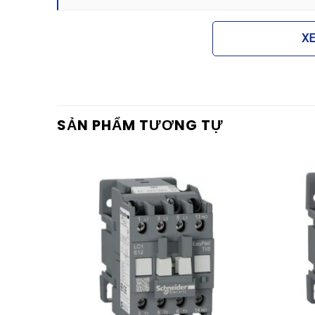
Ứng dụng thực tiễn của s
X
Nhờ vào dải công suất rộng và độ tin cậy cao,
Co
trong nhiều lĩnh vực khác nhau:
Điều khiển động cơ:
Sử dụng trong các mạch kh
SẢN PHẨM TƯƠNG TỰ
máy bơm, quạt công nghiệp, máy nén khí và băn
Hệ thống chiếu sáng:
Đóng cắt các hệ thống đ
quy mô lớn.
Hệ thống HVAC:
Quản lý hoạt động của các máy 
tâm trong tòa nhà.
Tủ điện phân phối:
Làm thiết bị đóng cắt trun
bảo kiểm soát nguồn điện an toàn.
Tại sao nên chọn mua Con
hãng?