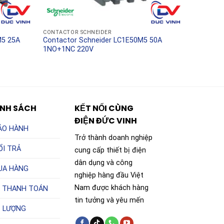
CONTACTOR SCHNEIDER
M5 25A
Contactor Schneider LC1E50M5 50A
1NO+1NC 220V
ÍNH SÁCH
KẾT NỐI CÙNG
ĐIỆN ĐỨC VINH
ẢO HÀNH
Trở thành doanh nghiệp
ỔI TRẢ
cung cấp thiết bị điện
dân dụng và công
UA HÀNG
nghiệp hàng đầu Việt
Nam được khách hàng
 THANH TOÁN
tin tưởng và yêu mến
T LƯỢNG