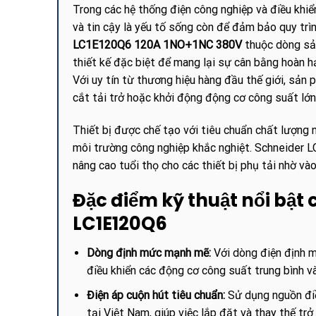
Trong các hệ thống điện công nghiệp và điều khiể
và tin cậy là yếu tố sống còn để đảm bảo quy trì
LC1E120Q6 120A 1NO+1NC 380V
thuộc dòng sả
thiết kế đặc biệt để mang lại sự cân bằng hoàn hả
Với uy tín từ thương hiệu hàng đầu thế giới, sản
cắt tải trở hoặc khởi động động cơ công suất lớn
Thiết bị được chế tạo với tiêu chuẩn chất lượng
môi trường công nghiệp khắc nghiệt. Schneider 
nâng cao tuổi thọ cho các thiết bị phụ tải nhờ và
Đặc điểm kỹ thuật nổi bật
LC1E120Q6
Dòng định mức mạnh mẽ:
Với dòng điện định m
điều khiển các động cơ công suất trung bình và
Điện áp cuộn hút tiêu chuẩn:
Sử dụng nguồn điề
tại Việt Nam, giúp việc lắp đặt và thay thế trở