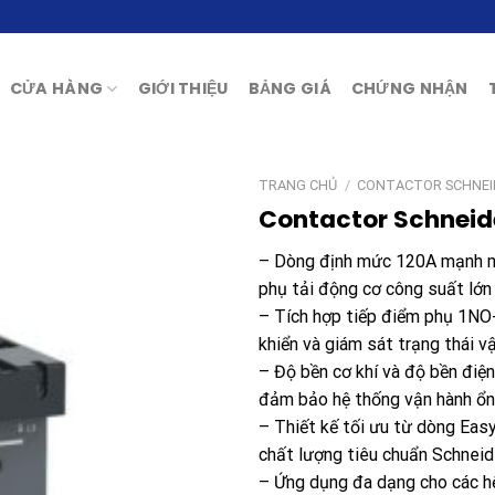
CỬA HÀNG
GIỚI THIỆU
BẢNG GIÁ
CHỨNG NHẬN
TRANG CHỦ
/
CONTACTOR SCHNEI
Contactor Schneid
– Dòng định mức 120A mạnh mẽ
phụ tải động cơ công suất lớn
– Tích hợp tiếp điểm phụ 1NO+
khiển và giám sát trạng thái vậ
– Độ bền cơ khí và độ bền điện
đảm bảo hệ thống vận hành ổn 
– Thiết kế tối ưu từ dòng Easy
chất lượng tiêu chuẩn Schneid
– Ứng dụng đa dạng cho các hệ