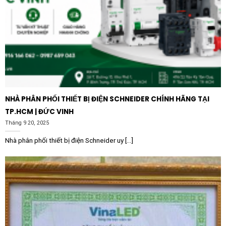
ràng, đầy đủ chứng chỉ CO/CQ và được hỗ trợ kỹ thuật
chuyên sâu từ đội ngũ chuyên gia. Đầu tư vào thiết bị
chất lượng ngay từ đầu sẽ giúp doanh nghiệp tránh
được các chi phí phát sinh do hỏng hóc, cháy nổ và thời
gian dừng máy ngoài ý muốn.
NHÀ PHÂN PHỐI THIẾT BỊ ĐIỆN SCHNEIDER CHÍNH HÃNG TẠI
TP.HCM | ĐỨC VINH
Tháng 9 20, 2025
Nhà phân phối thiết bị điện Schneider uy [...]