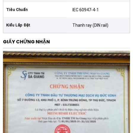
Bên cạnh đó, dòng EasyPact TVS của Schneider được
Tiêu Chuẩn
IEC 60947-4-1
biết đến với tính kinh tế cao. Chủ đầu tư có thể sở hữu
một thiết bị đóng cắt từ thương hiệu hàng đầu thế giới
Kiểu Lắp Đặt
Thanh ray (DIN rail)
với mức chi phí cực kỳ hợp lý, giúp tối ưu hóa tổng chi
phí dự án mà không phải đánh đổi về chất lượng. Khả
GIẤY CHỨNG NHẬN
năng lắp đặt nhanh chóng trên thanh ray (DIN rail) cũng
giúp giảm thiểu đáng kể thời gian thi công và bảo trì
định kỳ.
Ứng dụng thực tiễn của sản phẩm
Nhờ tính linh hoạt và độ tin cậy cao,
Contactor
Schneider LC1E1210B7
được ứng dụng rộng rãi trong
nhiều lĩnh vực khác nhau:
Điều khiển động cơ:
Sử dụng để khởi động trực tiếp
các động cơ 3 pha trong các hệ thống bơm nước,
quạt thông gió, băng tải nhỏ và máy nén khí.