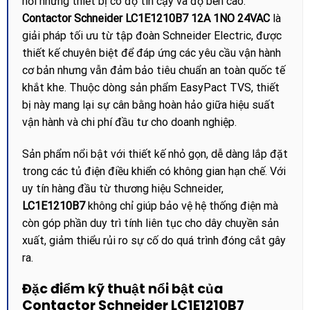
hỏi những thiết bị có độ tin cậy và độ bền cao.
Contactor Schneider LC1E1210B7 12A 1NO 24VAC
là
giải pháp tối ưu từ tập đoàn Schneider Electric, được
thiết kế chuyên biệt để đáp ứng các yêu cầu vận hành
cơ bản nhưng vẫn đảm bảo tiêu chuẩn an toàn quốc tế
khắt khe. Thuộc dòng sản phẩm EasyPact TVS, thiết
bị này mang lại sự cân bằng hoàn hảo giữa hiệu suất
vận hành và chi phí đầu tư cho doanh nghiệp.
Sản phẩm nổi bật với thiết kế nhỏ gọn, dễ dàng lắp đặt
trong các tủ điện điều khiển có không gian hạn chế. Với
uy tín hàng đầu từ thương hiệu Schneider,
LC1E1210B7
không chỉ giúp bảo vệ hệ thống điện mà
còn góp phần duy trì tính liên tục cho dây chuyền sản
xuất, giảm thiểu rủi ro sự cố do quá trình đóng cắt gây
ra.
Đặc điểm kỹ thuật nổi bật của
Contactor Schneider LC1E1210B7