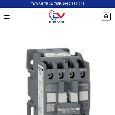
Skip
TƯ VẤN TRỰC TIẾP: 0987.659.043
to
content