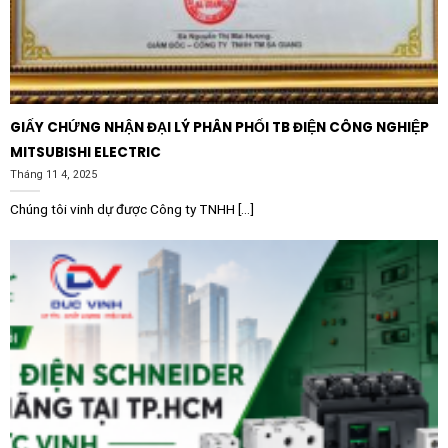
Hệ thống chiếu sáng:
Đóng cắt các dàn đèn chiếu
sáng công suất lớn tại nhà xưởng, sân bãi hoặc các
tòa nhà thương mại.
HVAC và điều hòa:
Tích hợp trong các tủ điều khiển
hệ thống điều hòa không khí, thông gió tòa nhà để
GIẤY CHỨNG NHẬN ĐẠI LÝ PHÂN PHỐI TB ĐIỆN CÔNG NGHIỆP
điều khiển máy nén hoặc quạt dàn lạnh.
MITSUBISHI ELECTRIC
Máy móc công nghiệp:
Lắp đặt trong các máy công
Tháng 11 4, 2025
cụ, máy đóng gói và các thiết bị tự động hóa đơn
Chúng tôi vinh dự được Công ty TNHH [...]
giản yêu cầu đóng cắt nguồn điện tin cậy.
Tại sao nên chọn mua thiết bị điện
Schneider chính hãng?
Trên thị trường hiện nay có nhiều loại thiết bị đóng cắt,
tuy nhiên việc sử dụng
Contactor Schneider
LC1E1210B7 12A 1NO 24VAC
chính hãng là cách tốt
nhất để bảo vệ tài sản và tính mạng con người. Sản
phẩm chính hãng luôn đi kèm với chế độ bảo hành rõ