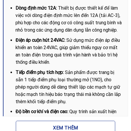
Dòng định mức 12A:
Thiết bị được thiết kế để làm
việc với dòng điện định mức lên đến 12A (tải AC-3),
phù hợp cho các động cơ có công suất trung bình và
nhỏ trong các ứng dụng dân dụng lẫn công nghiệp.
Điện áp cuộn hút 24VAC:
Sử dụng mức điện áp điều
khiển an toàn 24VAC, giúp giảm thiểu nguy cơ mất
an toàn điện trong quá trình vận hành và bảo trì hệ
thống điều khiển.
Tiếp điểm phụ tích hợp:
Sản phẩm được trang bị
sẵn 1 tiếp điểm phụ loại thường mở (1NO), cho
phép người dùng dễ dàng thiết lập các mạch tự giữ
hoặc mạch tín hiệu báo trạng thái mà không cần lắp
thêm khối tiếp điểm phụ.
Độ bền cơ khí và điện cao:
Quy trình sản xuất hiện
đại của Schneider giúp tiếp điểm có khả năng chịu
hồ quang tốt, kéo dài tuổi thọ thiết bị ngay cả khi
XEM THÊM