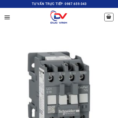
Skip
TƯ VẤN TRỰC TIẾP: 0987.659.043
to
content