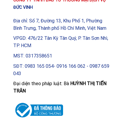
CÔNG TY TNHH ĐẦU TƯ THƯƠNG MẠI DỊCH VỤ
ĐỨC VINH
Địa chỉ: Số 7, Đường 13, Khu Phố 1, Phường
Bình Trưng, Thành phố Hồ Chí Minh, Việt Nam
VPGD: 476/22 Tân Kỳ Tân Quý, P. Tân Sơn Nhì,
TP. HCM
MST: 0317358651
SĐT: 0983 165 054- 0916 166 062 - 0987 659
043
Đại diện theo pháp luật: Bà
HUỲNH THỊ TIẾN
TRÂN