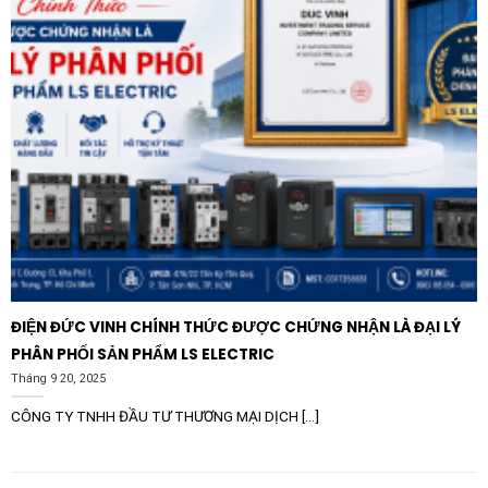
ĐIỆN ĐỨC VINH CHÍNH THỨC ĐƯỢC CHỨNG NHẬN LÀ ĐẠI LÝ
PHÂN PHỐI SẢN PHẨM LS ELECTRIC
Tháng 9 20, 2025
CÔNG TY TNHH ĐẦU TƯ THƯƠNG MẠI DỊCH [...]