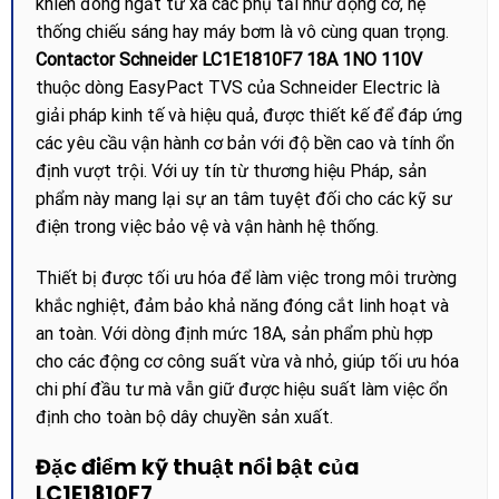
khiển đóng ngắt từ xa các phụ tải như động cơ, hệ
thống chiếu sáng hay máy bơm là vô cùng quan trọng.
Contactor Schneider LC1E1810F7 18A 1NO 110V
thuộc dòng EasyPact TVS của Schneider Electric là
giải pháp kinh tế và hiệu quả, được thiết kế để đáp ứng
các yêu cầu vận hành cơ bản với độ bền cao và tính ổn
định vượt trội. Với uy tín từ thương hiệu Pháp, sản
phẩm này mang lại sự an tâm tuyệt đối cho các kỹ sư
điện trong việc bảo vệ và vận hành hệ thống.
Thiết bị được tối ưu hóa để làm việc trong môi trường
khắc nghiệt, đảm bảo khả năng đóng cắt linh hoạt và
an toàn. Với dòng định mức 18A, sản phẩm phù hợp
cho các động cơ công suất vừa và nhỏ, giúp tối ưu hóa
chi phí đầu tư mà vẫn giữ được hiệu suất làm việc ổn
định cho toàn bộ dây chuyền sản xuất.
Đặc điểm kỹ thuật nổi bật của
LC1E1810F7