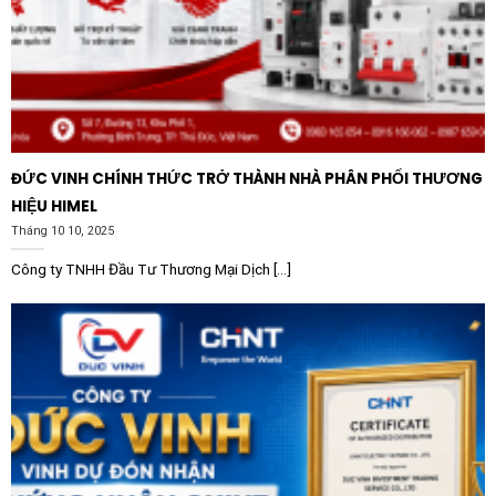
Hệ thống HVAC:
Ứng dụng trong việc điều khiển máy
nén, quạt trong các hệ thống điều hòa không khí và
thông gió tòa nhà.
Mạch điều khiển tự động:
Kết hợp với PLC, cảm biến
để thực hiện các kịch bản vận hành tự động trong
dây chuyền sản xuất thực phẩm, bao bì.
ĐỨC VINH CHÍNH THỨC TRỞ THÀNH NHÀ PHÂN PHỐI THƯƠNG
HIỆU HIMEL
Tại sao nên chọn mua Contactor
Tháng 10 10, 2025
Schneider chính hãng?
Công ty TNHH Đầu Tư Thương Mại Dịch [...]
Khi lựa chọn
Contactor Schneider LC1E1810F7 18A
1NO 110V
, việc chọn mua hàng chính hãng là yếu tố
tiên quyết để đảm bảo an toàn cháy nổ và độ bền cho
thiết bị hạ nguồn. Sản phẩm chính hãng luôn đi kèm với
các chứng chỉ chất lượng quốc tế, chế độ bảo hành rõ
ràng và hỗ trợ kỹ thuật chuyên nghiệp. Đầu tư vào thiết
bị điện Schneider không chỉ là mua một sản phẩm, mà
là đầu tư cho sự an toàn và ổn định lâu dài của toàn bộ