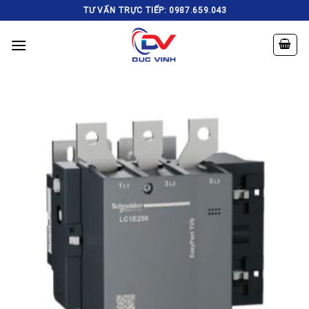
Skip
TƯ VẤN TRỰC TIẾP: 0987.659.043
to
content