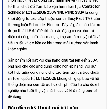
chọn một thiết bị đóng cắt mạnh mẽ và tin cậy là yếu
tố then chốt để đảm bảo vận hành liên tục.
Contactor
Schneider LC1E250Q6 250A 1NO+1NC 380V
là dòng
khởi động từ cao cấp thuộc series EasyPact TVS của
thương hiệu Schneider Electric. Đây là giải pháp tối ưu
được thiết kế để điều khiển các động cơ và phụ tải
điện có công suất lớn, mang lại sự an tâm tuyệt đối về
hiệu suất và độ bền cơ khí trong môi trường vận hành
khắc nghiệt.
Sản phẩm nổi bật với khả năng chịu tải lên đến 250A,
phù hợp cho các ứng dụng công nghiệp nặng. Với sự
kết hợp giữa công nghệ chế tạo tiên tiến và tiêu chuẩn
an toàn quốc tế,
LC1E250Q6
không chỉ giúp bảo vệ hệ
thống điện mà còn tối ưu hóa chi phí đầu tư cho doanh
nghiệp nhờ tuổi thọ vận hành cao và khả năng bảo trì
dễ dàng.
Đặc điểm kỹ thuật nổi bật của