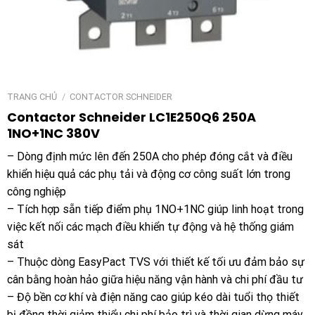
TRANG CHỦ
/
CONTACTOR SCHNEIDER
Contactor Schneider LC1E250Q6 250A
1NO+1NC 380V
– Dòng định mức lên đến 250A cho phép đóng cắt và điều
khiển hiệu quả các phụ tải và động cơ công suất lớn trong
công nghiệp
– Tích hợp sẵn tiếp điểm phụ 1NO+1NC giúp linh hoạt trong
việc kết nối các mạch điều khiển tự động và hệ thống giám
sát
– Thuộc dòng EasyPact TVS với thiết kế tối ưu đảm bảo sự
cân bằng hoàn hảo giữa hiệu năng vận hành và chi phí đầu tư
– Độ bền cơ khí và điện năng cao giúp kéo dài tuổi thọ thiết
bị đồng thời giảm thiểu chi phí bảo trì và thời gian dừng máy