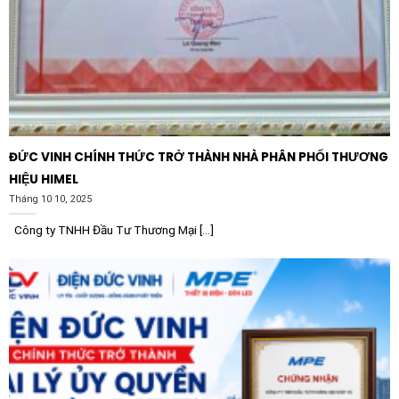
phẩm với đầy đủ chứng chỉ CO/CQ, chế độ bảo hành
dài hạn từ nhà sản xuất Schneider Electric. Việc sử
dụng hàng chính hãng không chỉ bảo vệ khoản đầu tư
của bạn mà còn là cam kết cho sự an toàn và ổn định
lâu dài của toàn bộ hệ thống điện hạ thế.
ĐỨC VINH CHÍNH THỨC TRỞ THÀNH NHÀ PHÂN PHỐI THƯƠNG
HIỆU HIMEL
Tháng 10 10, 2025
Công ty TNHH Đầu Tư Thương Mại [...]