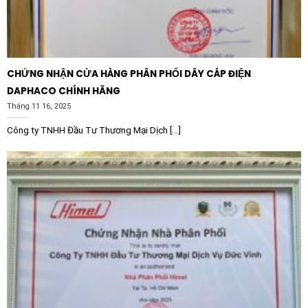
Hệ thống hạ tầng:
Lắp đặt trong tủ điện tổng của
các tòa nhà, chung cư, và các khu công nghiệp để
điều khiển hệ thống chiếu sáng hoặc điều hòa trung
tâm.
CHỨNG NHẬN CỬA HÀNG PHÂN PHỐI DÂY CÁP ĐIỆN
Sản xuất công nghiệp:
Ứng dụng trong các nhà máy
DAPHACO CHÍNH HÃNG
luyện kim, sản xuất xi măng, dệt may và chế biến
Tháng 11 16, 2025
thực phẩm yêu cầu vận hành liên tục 24/7.
Công ty TNHH Đầu Tư Thương Mại Dịch [...]
Xử lý nước thải:
Điều khiển hệ thống máy bơm công
suất lớn tại các trạm xử lý và cấp thoát nước quy
mô tập trung.
Tại sao nên chọn mua Schneider
LC1E250Q6 chính hãng?
Sản phẩm
Contactor Schneider LC1E250Q6 250A
1NO+1NC 380V
chính hãng đảm bảo tuân thủ các tiêu
chuẩn kỹ thuật khắt khe như IEC 60947. Khi lựa chọn
nhà phân phối uy tín, quý khách hàng sẽ nhận được sản