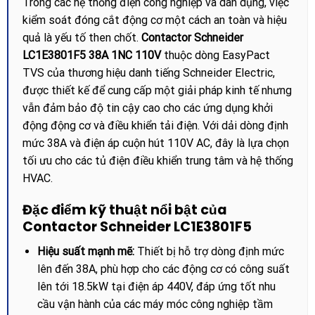
Trong các hệ thống điện công nghiệp và dân dụng, việc
kiểm soát đóng cắt động cơ một cách an toàn và hiệu
quả là yếu tố then chốt.
Contactor Schneider
LC1E3801F5 38A 1NC 110V
thuộc dòng EasyPact
TVS của thương hiệu danh tiếng Schneider Electric,
được thiết kế để cung cấp một giải pháp kinh tế nhưng
vẫn đảm bảo độ tin cậy cao cho các ứng dụng khởi
động động cơ và điều khiển tải điện. Với dải dòng định
mức 38A và điện áp cuộn hút 110V AC, đây là lựa chọn
tối ưu cho các tủ điện điều khiển trung tâm và hệ thống
HVAC.
Đặc điểm kỹ thuật nổi bật của
Contactor Schneider LC1E3801F5
Hiệu suất mạnh mẽ:
Thiết bị hỗ trợ dòng định mức
lên đến 38A, phù hợp cho các động cơ có công suất
lên tới 18.5kW tại điện áp 440V, đáp ứng tốt nhu
cầu vận hành của các máy móc công nghiệp tầm