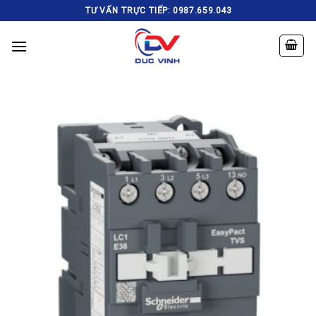
Skip
TƯ VẤN TRỰC TIẾP: 0987.659.043
to
content