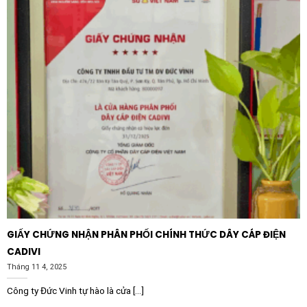
Schneider Electric?
Schneider Electric là tập đoàn dẫn đầu toàn cầu về
quản lý năng lượng và tự động hóa. Khi chọn mua
Contactor Schneider LC1E3801F5 38A 1NC 110V
, bạn
không chỉ sở hữu một thiết bị điện chất lượng mà còn
nhận được sự an tâm từ hệ thống hỗ trợ kỹ thuật rộng
khắp. Sản phẩm đạt chứng chỉ Green Premium, khẳng
định cam kết của hãng về bảo vệ môi trường và hạn
chế tối đa các chất độc hại trong quá trình sản xuất,
góp phần xây dựng một hệ thống điện bền vững cho
doanh nghiệp của bạn.
GIẤY CHỨNG NHẬN PHÂN PHỐI CHÍNH THỨC DÂY CÁP ĐIỆN
CADIVI
Tháng 11 4, 2025
Công ty Đức Vinh tự hào là cửa [...]