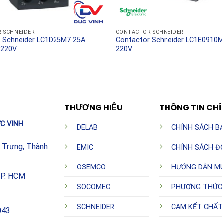
 phẩm chính hãng Schneider?
 SCHNEIDER
CONTACTOR SCHNEIDER
r Schneider LC1D25M7 25A
Contactor Schneider LC1E0910
 220V
220V
A 1NC 220V
chính hãng là cách tốt nhất để đảm bảo an
nh hãng luôn đi kèm với đầy đủ chứng chỉ CO/CQ, chế độ
t chuyên nghiệp. Việc đầu tư vào một thiết bị đóng cắt
ững rủi ro từ hàng giả, hàng nhái kém chất lượng, vốn
THƯƠNG HIỆU
THÔNG TIN CH
C VINH
DELAB
CHÍNH SÁCH B
h Trưng, Thành
EMIC
CHÍNH SÁCH Đ
OSEMCO
HƯỚNG DẪN M
TP. HCM
SOCOMEC
PHƯƠNG THỨC
SCHNEIDER
CAM KẾT CHẤ
043