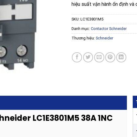
hiệu suất vận hành ổn định và c
SKU:
LC1E3801M5
Danh mục:
Contactor Schneider
Thương hiệu:
Schneider
chneider LC1E3801M5 38A 1NC