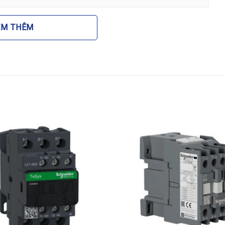
ider cho phép bạn dễ dàng tìm kiếm phụ kiện thay thế
EM THÊM
ít phát sinh nhiệt lượng khi làm việc giúp tủ điện luôn
ơ cháy nổ do quá nhiệt.
ản phẩm
neider LC1E3801M5 38A 1NC 220V
được ứng dụng rộng
động trực tiếp (DOL), khởi động sao-tam giác cho hệ
 máy nén khí.
iếu sáng quy mô lớn tại các tòa nhà cao tầng, nhà
 khiển HVAC, hệ thống thông gió và điều hòa không khí
y xát, hệ thống tưới tiêu tự động yêu cầu sự bền bỉ