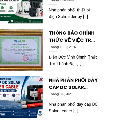
SCHNEIDER CHÍNH
HÃNG TẠI TP.HCM |
Nhà phân phối thiết bị
ĐỨC VINH
điện Schneider uy [...]
THÔNG BÁO CHÍNH
THỨC VỀ VIỆC TRỞ
THÀNH ĐẠI LÝ PHÂN
Tháng 10 10, 2025
PHỐI CỦA VINALED
Điện Đức Vinh Chính Thức
Trở Thành Đại [...]
NHÀ PHÂN PHỐI DÂY
CÁP DC SOLAR
LEADER CABLE
Tháng 8 6, 2026
CHÍNH HÃNG TẠI
Nhà phân phối dây cáp DC
TP.HCM | ĐỨC VINH
Solar Leader [...]