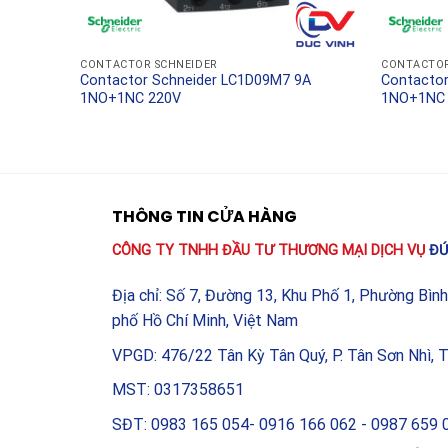
trong môi trường khắc nghiệt.
Tại sao nên lựa chọn sản
CONTACTOR SCHNEIDER
CONTACTOR
50A
Contactor Schneider LC1D09M7 9A
Contacto
1NO+1NC 220V
1NO+1NC
Lựa chọn
Contactor Schneider LC1E3801M5 38
toàn cho con người và tài sản. Các sản phẩm chí
bảo hành chuẩn từ nhà sản xuất và hỗ trợ kỹ thuậ
chất lượng ngay từ đầu sẽ giúp bạn tránh được nh
thường gây ra các sự cố chập cháy nguy hiểm.
THÔNG TIN CỬA HÀNG
CÔNG TY TNHH ĐẦU TƯ THƯƠNG MẠI DỊCH VỤ
ĐỨ
Địa chỉ: Số 7, Đường 13, Khu Phố 1, Phường Bìn
phố Hồ Chí Minh, Việt Nam
VPGD: 476/22 Tân Kỳ Tân Quý, P. Tân Sơn Nhì, 
MST: 0317358651
SĐT: 0983 165 054- 0916 166 062 - 0987 659 