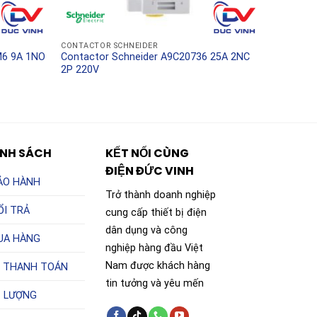
CONTACTOR SCHNEIDER
M6 9A 1NO
Contactor Schneider A9C20736 25A 2NC
2P 220V
ÍNH SÁCH
KẾT NỐI CÙNG
ĐIỆN ĐỨC VINH
ẢO HÀNH
Trở thành doanh nghiệp
ỔI TRẢ
cung cấp thiết bị điện
dân dụng và công
UA HÀNG
nghiệp hàng đầu Việt
Nam được khách hàng
 THANH TOÁN
tin tưởng và yêu mến
T LƯỢNG