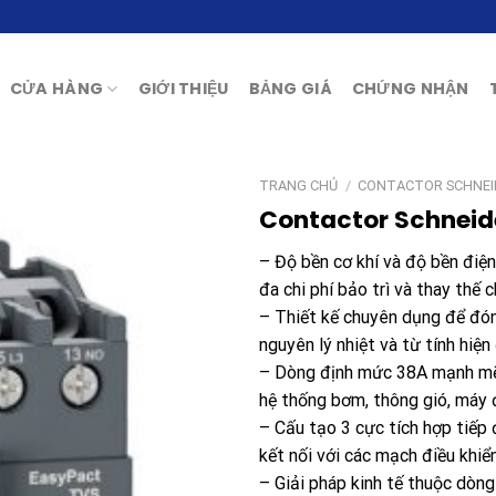
CỬA HÀNG
GIỚI THIỆU
BẢNG GIÁ
CHỨNG NHẬN
TRANG CHỦ
/
CONTACTOR SCHNEI
Contactor Schneid
– Độ bền cơ khí và độ bền điện
đa chi phí bảo trì và thay thế 
– Thiết kế chuyên dụng để đón
nguyên lý nhiệt và từ tính hiện
– Dòng định mức 38A mạnh mẽ
hệ thống bơm, thông gió, máy 
– Cấu tạo 3 cực tích hợp tiếp
kết nối với các mạch điều khiể
– Giải pháp kinh tế thuộc dòn