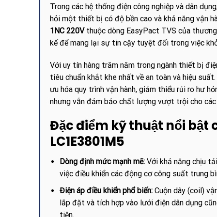
Trong các hệ thống điện công nghiệp và dân dụng,
hỏi một thiết bị có độ bền cao và khả năng vận h
1NC 220V
thuộc dòng EasyPact TVS của thương hiệ
kế để mang lại sự tin cậy tuyệt đối trong việc kh
Với uy tín hàng trăm năm trong ngành thiết bị đ
tiêu chuẩn khắt khe nhất về an toàn và hiệu suất.
ưu hóa quy trình vận hành, giảm thiểu rủi ro hư hỏ
nhưng vẫn đảm bảo chất lượng vượt trội cho các 
Đặc điểm kỹ thuật nổi bật
LC1E3801M5
Dòng định mức mạnh mẽ:
Với khả năng chịu tả
việc điều khiển các động cơ công suất trung b
Điện áp điều khiển phổ biến:
Cuộn dây (coil) vậ
lắp đặt và tích hợp vào lưới điện dân dụng cũ
tiện.