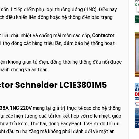
 sẵn 1 tiếp điểm phụ loại thường đóng (1NC). Điều này
ch điều khiển liên động hoặc hệ thống đèn báo trạng
 liệu chịu nhiệt và chống mài mòn cao cấp,
Contactor
i thọ đóng cắt hàng triệu lần, đảm bảo hệ thống hoạt
iệm không gian tủ điện, đồng thời hệ thống đầu nối được
nhanh chóng và an toàn.
ctor Schneider LC1E3801M5
 38A 1NC 220V
mang lại giá trị thực tế cao cho hệ thống
i các hiện tượng quá tải khi kết hợp với rơ le nhiệt, giúp
ửa chữa tốn kém. Thứ hai, dòng EasyPact TVS được tối ưu
i phí đầu tư hạ tầng mà không phải đánh đổi về mặt an