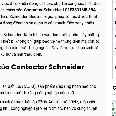
 việc điều khiển đóng cắt các phụ tải công suất lớn đòi
ành chính xác.
Contactor Schneider LC1E3801M5 38A
u Schneider Electric là giải pháp tối ưu, được thiết
ởi động động cơ và quản lý các mạch điện xoay chiều.
iện, Schneider đã tích hợp vào dòng sản phẩm này những
 Thiết bị không chỉ giúp bảo vệ hệ thống điện mà còn tối
ng cho các thiết bị hạ nguồn. Đây là sự lựa chọn kinh tế
kỹ sư và nhà thầu điện.
 của Contactor Schneider
i lên đến 38A (AC-3), sản phẩm đáp ứng hoàn hảo cho
G
ình trong môi trường công nghiệp sản xuất.
n hành ở mức điện áp 220V AC, tần số 50Hz, giúp việc
ng như công nghiệp tại Việt Nam trở nên vô cùng thuận