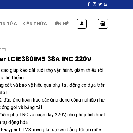
TIN TỨC
KIẾN THỨC
LIÊN HỆ
DER
er LC1E3801M5 38A 1NC 220V
 cao giúp kéo dài tuổi thọ vận hành, giảm thiểu tối
cho hệ thống
g cắt và bảo vệ hiệu quả phụ tải, động cơ dựa trên
 đại
, đáp ứng hoàn hảo các ứng dụng công nghiệp như
đóng gói và băng tải
 điểm phụ 1NC và cuộn dây 220V, cho phép linh hoạt
n tự động hóa
g Easypact TVS, mang lại sự cân bằng tối ưu giữa