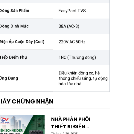
Dòng Sản Phẩm
EasyPact TVS
Dòng Định Mức
38A (AC-3)
Điện Áp Cuộn Dây (Coil)
220V AC 50Hz
Tiếp Điểm Phụ
1NC (Thường đóng)
Điều khiển động cơ, hệ
Ứng Dụng
thống chiếu sáng, tự động
hóa tòa nhà
IẤY CHỨNG NHẬN
NHÀ PHÂN PHỐI
THIẾT BỊ ĐIỆN
Tháng 9 20, 2025