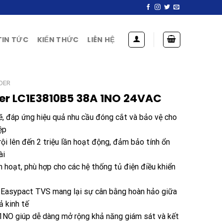
TIN TỨC
KIẾN THỨC
LIÊN HỆ
DER
er LC1E3810B5 38A 1NO 24VAC
 đáp ứng hiệu quả nhu cầu đóng cắt và bảo vệ cho
ệp
rội lên đến 2 triệu lần hoạt động, đảm bảo tính ổn
ài
h hoạt, phù hợp cho các hệ thống tủ điện điều khiển
s Easypact TVS mang lại sự cân bằng hoàn hảo giữa
ả kinh tế
1NO giúp dễ dàng mở rộng khả năng giám sát và kết