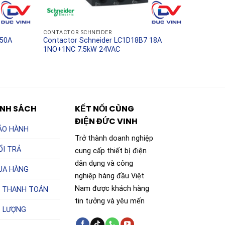
CONTACTOR SCHNEIDER
 50A
Contactor Schneider LC1D18B7 18A
1NO+1NC 7.5kW 24VAC
ÍNH SÁCH
KẾT NỐI CÙNG
ĐIỆN ĐỨC VINH
ẢO HÀNH
Trở thành doanh nghiệp
ỔI TRẢ
cung cấp thiết bị điện
dân dụng và công
UA HÀNG
nghiệp hàng đầu Việt
Nam được khách hàng
 THANH TOÁN
tin tưởng và yêu mến
T LƯỢNG