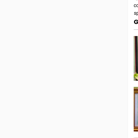
c
s
G