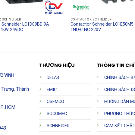
 SCHNEIDER
CONTACTOR SCHNEIDER
 Schneider LC1D09BD 9A
Contactor Schneider LC1E50M5
 4kW 24VDC
1NO+1NC 220V
THƯƠNG HIỆU
THÔNG TIN CH
C VINH
DELAB
CHÍNH SÁCH B
h Trưng, Thành
EMIC
CHÍNH SÁCH Đ
OSEMCO
HƯỚNG DẪN M
TP. HCM
SOCOMEC
PHƯƠNG THỨC
SCHNEIDER
CAM KẾT CHẤ
043