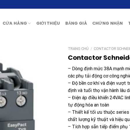
CỬA HÀNG
GIỚI THIỆU
BẢNG GIÁ
CHỨNG NHẬN
TRANG CHỦ
/
CONTACTOR SCHNEI
Contactor Schneid
– Dòng định mức 38A mạnh mẽ,
các phụ tải động cơ công nghi
– Độ bền cơ khí và điện vượt t
định và tuổi thọ vận hành lâu d
– Điện áp điều khiển 24VAC lin
tự động hóa an toàn
– Thiết kế tối ưu thuộc serie
chất lượng kỹ thuật và hiệu qu
– Tích hợp sẵn tiếp điểm phụ 