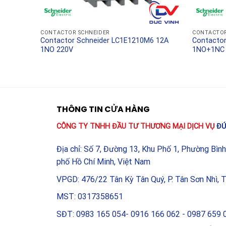
CONTACTOR SCHNEIDER
CONTACTOR
9A
Contactor Schneider LC1E1210M6 12A
Contactor
1NO 220V
1NO+1NC
THÔNG TIN CỬA HÀNG
CÔNG TY TNHH ĐẦU TƯ THƯƠNG MẠI DỊCH VỤ
ĐỨ
Địa chỉ: Số 7, Đường 13, Khu Phố 1, Phường Bìn
phố Hồ Chí Minh, Việt Nam
VPGD: 476/22 Tân Kỳ Tân Quý, P. Tân Sơn Nhì, 
MST: 0317358651
SĐT: 0983 165 054- 0916 166 062 - 0987 659 