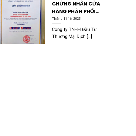
CHỨNG NHẬN CỬA
HÀNG PHÂN PHỐI
DÂY CÁP ĐIỆN
Tháng 11 16, 2025
DAPHACO CHÍNH
Công ty TNHH Đầu Tư
HÃNG
Thương Mại Dịch [...]