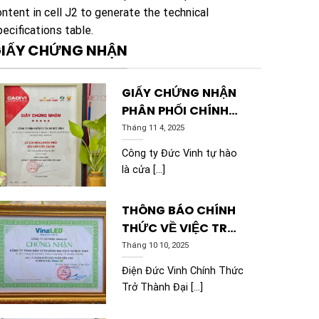
ontent in cell J2 to generate the technical
pecifications table.
IẤY CHỨNG NHẬN
GIẤY CHỨNG NHẬN
PHÂN PHỐI CHÍNH
THỨC DÂY CÁP ĐIỆN
Tháng 11 4, 2025
CADIVI
Công ty Đức Vinh tự hào
là cửa [...]
THÔNG BÁO CHÍNH
THỨC VỀ VIỆC TRỞ
THÀNH ĐẠI LÝ PHÂN
Tháng 10 10, 2025
PHỐI CỦA VINALED
Điện Đức Vinh Chính Thức
Trở Thành Đại [...]