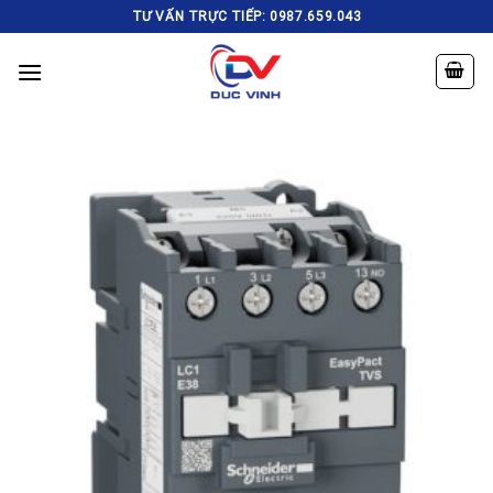
Skip
TƯ VẤN TRỰC TIẾP: 0987.659.043
to
content