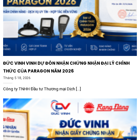
các loại bơm nước, quạt công nghiệp, băng tải và
máy nén khí.
Hệ thống chiếu sáng:
Đóng cắt các dàn đèn cao áp
trong nhà xưởng, sân vận động hoặc hệ thống chiếu
sáng đô thị.
Hệ thống HVAC:
Điều khiển máy nén trong các hệ
thống điều hòa không khí trung tâm và chiller công
ĐỨC VINH VINH DỰ ĐÓN NHẬN CHỨNG NHẬN ĐẠI LÝ CHÍNH
suất trung bình.
THỨC CỦA PARAGON NĂM 2026
Tủ bù hạ thế:
Thực hiện đóng cắt các cấp tụ bù để
Tháng 5 18, 2026
cải thiện hệ số công suất Cosphi cho nhà máy.
Công ty TNHH Đầu tư Thương mại Dịch [...]
Máy móc nông nghiệp:
Ứng dụng trong các máy xay
xát, hệ thống tưới tiêu tự động yêu cầu thiết bị
điều khiển bền bỉ trong môi trường khắc nghiệt.
Tại sao nên chọn mua Contactor
Schneider chính hãng?