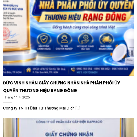
Việc lựa chọn
Contactor Schneider LC1E3810Q7 38A
1NO 380V
chính hãng là yếu tố kiên quyết để đảm bảo
an toàn cháy nổ và hiệu quả kinh tế. Sản phẩm chính
hãng luôn đi kèm với chế độ bảo hành dài hạn và sự hỗ
trợ kỹ thuật từ nhà sản xuất. Đầu tư vào thiết bị chất
lượng ngay từ đầu sẽ giúp quý khách hàng tránh được
những chi phí sửa chữa phát sinh và thiệt hại do dừng
máy ngoài ý muốn.
ĐỨC VINH NHẬN GIẤY CHỨNG NHẬN NHÀ PHÂN PHỐI ỦY
QUYỀN THƯƠNG HIỆU RẠNG ĐÔNG
Tháng 11 4, 2025
Công ty TNHH Đầu Tư Thương Mại Dịch [...]