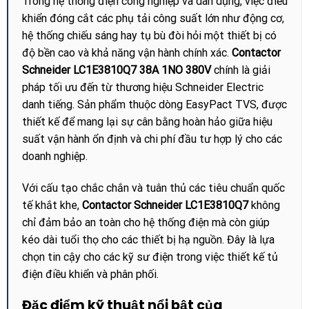
Trong hệ thống điện công nghiệp và dân dụng, việc điều
khiển đóng cắt các phụ tải công suất lớn như động cơ,
hệ thống chiếu sáng hay tụ bù đòi hỏi một thiết bị có
độ bền cao và khả năng vận hành chính xác.
Contactor
Schneider LC1E3810Q7 38A 1NO 380V
chính là giải
pháp tối ưu đến từ thương hiệu Schneider Electric
danh tiếng. Sản phẩm thuộc dòng EasyPact TVS, được
thiết kế để mang lại sự cân bằng hoàn hảo giữa hiệu
suất vận hành ổn định và chi phí đầu tư hợp lý cho các
doanh nghiệp.
Với cấu tạo chắc chắn và tuân thủ các tiêu chuẩn quốc
tế khắt khe,
Contactor Schneider LC1E3810Q7
không
chỉ đảm bảo an toàn cho hệ thống điện mà còn giúp
kéo dài tuổi thọ cho các thiết bị hạ nguồn. Đây là lựa
chọn tin cậy cho các kỹ sư điện trong việc thiết kế tủ
điện điều khiển và phân phối.
Đặc điểm kỹ thuật nổi bật của