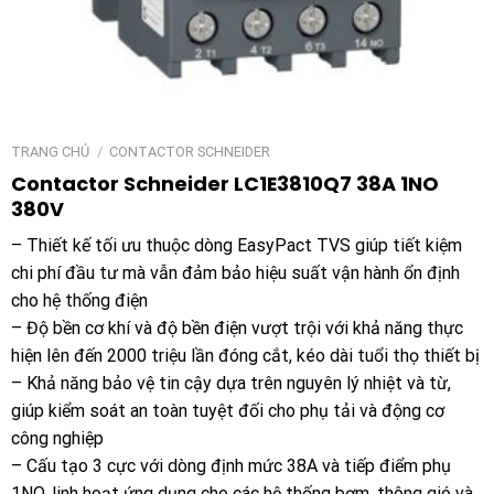
TRANG CHỦ
/
CONTACTOR SCHNEIDER
Contactor Schneider LC1E3810Q7 38A 1NO
380V
– Thiết kế tối ưu thuộc dòng EasyPact TVS giúp tiết kiệm
chi phí đầu tư mà vẫn đảm bảo hiệu suất vận hành ổn định
cho hệ thống điện
– Độ bền cơ khí và độ bền điện vượt trội với khả năng thực
hiện lên đến 2000 triệu lần đóng cắt, kéo dài tuổi thọ thiết bị
– Khả năng bảo vệ tin cậy dựa trên nguyên lý nhiệt và từ,
giúp kiểm soát an toàn tuyệt đối cho phụ tải và động cơ
công nghiệp
– Cấu tạo 3 cực với dòng định mức 38A và tiếp điểm phụ
1NO, linh hoạt ứng dụng cho các hệ thống bơm, thông gió và