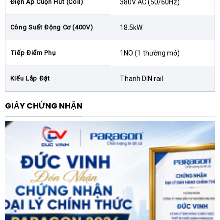
Điện Áp Cuộn Hút (Coil)
380V AC (50/60Hz)
vận hành lâu dài.
Công Suất Động Cơ (400V)
18.5kW
Bên cạnh đó, dòng EasyPact TVS mà
Contactor
Schneider LC1E3810Q7
thuộc về vốn nổi tiếng với tính
Tiếp Điểm Phụ
1NO (1 thường mở)
kinh tế. Thiết bị giúp các chủ đầu tư tối ưu hóa chi phí
lắp đặt tủ điện mà vẫn đảm bảo được các yêu cầu kỹ
Kiểu Lắp Đặt
Thanh DIN rail
thuật cần thiết. Khả năng tương thích tốt với các phụ
kiện đi kèm như rơ le nhiệt giúp tạo thành bộ khởi động
GIẤY CHỨNG NHẬN
từ hoàn chỉnh, bảo vệ động cơ khỏi quá tải một cách
toàn diện.
Ứng dụng thực tiễn của sản phẩm
Nhờ dải công suất phù hợp và độ tin cậy cao,
Contactor Schneider LC1E3810Q7 38A 1NO 380V
được ứng dụng rộng rãi trong nhiều lĩnh vực:
Điều khiển động cơ:
Sử dụng trong các mạch khởi
động trực tiếp hoặc khởi động sao-tam giác cho