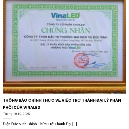
CO/CQ, chế độ bảo hành dài hạn và hỗ trợ kỹ thuật
chuyên nghiệp. Đầu tư vào thiết bị Schneider là đầu tư
vào sự an tâm và bền vững cho mọi hệ thống điện hiện
đại.
THÔNG BÁO CHÍNH THỨC VỀ VIỆC TRỞ THÀNH ĐẠI LÝ PHÂN
PHỐI CỦA VINALED
Tháng 10 10, 2025
Điện Đức Vinh Chính Thức Trở Thành Đại [...]