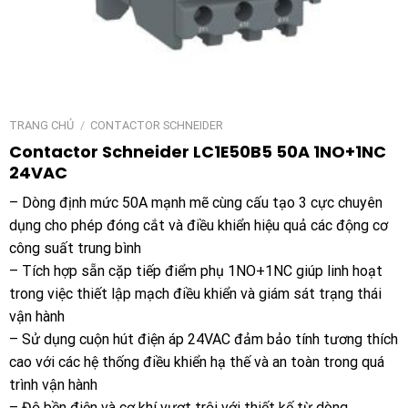
TRANG CHỦ
/
CONTACTOR SCHNEIDER
Contactor Schneider LC1E50B5 50A 1NO+1NC
24VAC
– Dòng định mức 50A mạnh mẽ cùng cấu tạo 3 cực chuyên
dụng cho phép đóng cắt và điều khiển hiệu quả các động cơ
công suất trung bình
– Tích hợp sẵn cặp tiếp điểm phụ 1NO+1NC giúp linh hoạt
trong việc thiết lập mạch điều khiển và giám sát trạng thái
vận hành
– Sử dụng cuộn hút điện áp 24VAC đảm bảo tính tương thích
cao với các hệ thống điều khiển hạ thế và an toàn trong quá
trình vận hành
– Độ bền điện và cơ khí vượt trội với thiết kế từ dòng