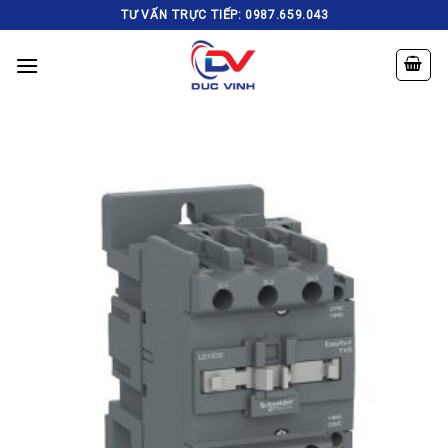
Skip
TƯ VẤN TRỰC TIẾP: 0987.659.043
to
content