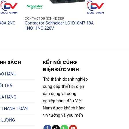
CONTACTOR SCHNEIDER
 40A 2NO
Contactor Schneider LC1D18M7 18A
1NO+1NC 220V
ÍNH SÁCH
KẾT NỐI CÙNG
ĐIỆN ĐỨC VINH
ẢO HÀNH
Trở thành doanh nghiệp
ỔI TRẢ
cung cấp thiết bị điện
dân dụng và công
UA HÀNG
nghiệp hàng đầu Việt
Nam được khách hàng
 THANH TOÁN
tin tưởng và yêu mến
T LƯỢNG