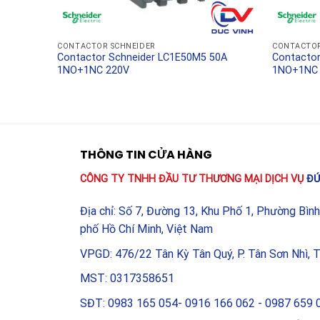
bị vận hành ổn định mà còn kéo dài tuổi thọ của c
có do hàng giả, hàng kém chất lượng gây ra.
CONTACTOR SCHNEIDER
CONTACTOR
 50A
Contactor Schneider LC1E50M5 50A
Contactor
1NO+1NC 220V
1NO+1NC 
THÔNG TIN CỬA HÀNG
CÔNG TY TNHH ĐẦU TƯ THƯƠNG MẠI DỊCH VỤ
ĐỨ
Địa chỉ: Số 7, Đường 13, Khu Phố 1, Phường Bìn
phố Hồ Chí Minh, Việt Nam
VPGD: 476/22 Tân Kỳ Tân Quý, P. Tân Sơn Nhì, 
MST: 0317358651
SĐT: 0983 165 054- 0916 166 062 - 0987 659 