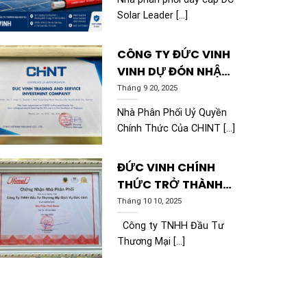
TP.HCM | ĐỨC VINH
Solar Leader [...]
CÔNG TY ĐỨC VINH
VINH DỰ ĐÓN NHẬN
CHỨNG NHẬN CHINT
Tháng 9 20, 2025
Nhà Phân Phối Uỷ Quyền
Chính Thức Của CHINT [...]
ĐỨC VINH CHÍNH
THỨC TRỞ THÀNH
NHÀ PHÂN PHỐI
Tháng 10 10, 2025
THƯƠNG HIỆU HIMEL
Công ty TNHH Đầu Tư
Thương Mại [...]