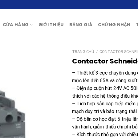
CỬA HÀNG
GIỚI THIỆU
BẢNG GIÁ
CHỨNG NHẬN
TRANG CHỦ
/
CONTACTOR SCHNEI
Contactor Schneid
– Thiết kế 3 cực chuyên dụng 
mức lên đến 65A và công suấ
– Điện áp cuộn hút 24V AC 50
thích với các hệ thống điều khi
– Tích hợp sẵn cặp tiếp điểm p
mạch duy trì và báo trạng thá
– Độ bền cơ học đạt 5 triệu lầ
vận hành, giảm thiểu chi phí bả
– Kích thước nhỏ gọn với chiều