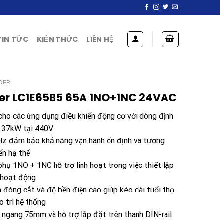
TIN TỨC
KIẾN THỨC
LIÊN HỆ
DER
er LC1E65B5 65A 1NO+1NC 24VAC
cho các ứng dụng điều khiển động cơ với dòng định
t 37kW tại 440V
Hz đảm bảo khả năng vận hành ổn định và tương
ển hạ thế
hụ 1NO + 1NC hỗ trợ linh hoạt trong việc thiết lập
i hoạt động
n đóng cắt và độ bền điện cao giúp kéo dài tuổi thọ
o trì hệ thống
 ngang 75mm và hỗ trợ lắp đặt trên thanh DIN-rail