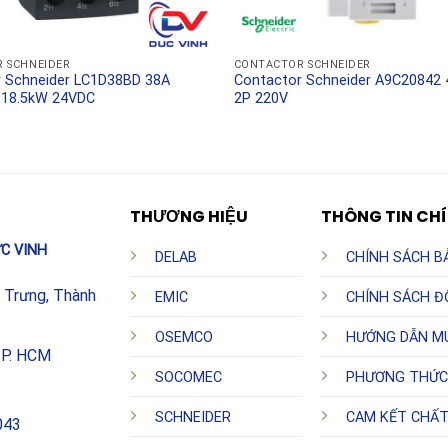
ác thiết bị hạ nguồn, tránh những thiệt hại không đáng
 SCHNEIDER
CONTACTOR SCHNEIDER
 Schneider LC1D38BD 38A
Contactor Schneider A9C20842
18.5kW 24VDC
2P 220V
THƯƠNG HIỆU
THÔNG TIN CH
C VINH
DELAB
CHÍNH SÁCH B
h Trưng, Thành
EMIC
CHÍNH SÁCH Đ
OSEMCO
HƯỚNG DẪN M
TP. HCM
SOCOMEC
PHƯƠNG THỨC
SCHNEIDER
CAM KẾT CHẤ
043