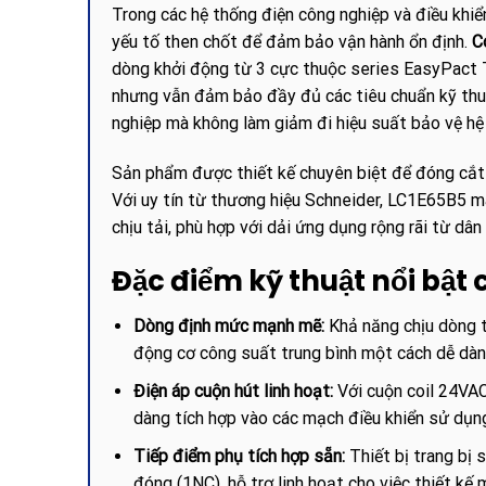
Trong các hệ thống điện công nghiệp và điều khiển
yếu tố then chốt để đảm bảo vận hành ổn định.
C
dòng khởi động từ 3 cực thuộc series EasyPact TV
nhưng vẫn đảm bảo đầy đủ các tiêu chuẩn kỹ thuậ
nghiệp mà không làm giảm đi hiệu suất bảo vệ hệ
Sản phẩm được thiết kế chuyên biệt để đóng cắt c
Với uy tín từ thương hiệu Schneider, LC1E65B5 ma
chịu tải, phù hợp với dải ứng dụng rộng rãi từ dâ
Đặc điểm kỹ thuật nổi bật
Dòng định mức mạnh mẽ:
Khả năng chịu dòng tả
động cơ công suất trung bình một cách dễ dàn
Điện áp cuộn hút linh hoạt:
Với cuộn coil 24VAC
dàng tích hợp vào các mạch điều khiển sử dụng
Tiếp điểm phụ tích hợp sẵn:
Thiết bị trang bị
đóng (1NC), hỗ trợ linh hoạt cho việc thiết k