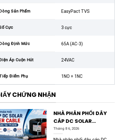
Dòng Sản Phẩm
EasyPact TVS
Số Cực
3 cực
Dòng Định Mức
65A (AC-3)
Điện Áp Cuộn Hút
24VAC
Tiếp Điểm Phụ
1NO + 1NC
IẤY CHỨNG NHẬN
NHÀ PHÂN PHỐI DÂY
CÁP DC SOLAR
LEADER CABLE
Tháng 8 6, 2026
CHÍNH HÃNG TẠI
Nhà phân phối dây cáp DC