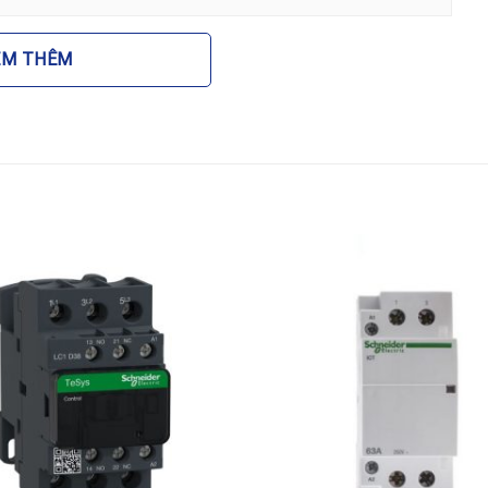
ản phẩm
EM THÊM
ưởng cho nhiều loại hệ thống khác nhau:
 tiếp hoặc phối hợp trong các mạch khởi động sao –
y nén khí.
g suất lớn tại nhà xưởng, sân thể thao hoặc khu vực
hệ thống điều hòa không khí và thông gió trung tâm.
g gói, băng tải và các dây chuyền sản xuất tự động hóa
n phẩm chính hãng?
việc sử dụng
Contactor Schneider LC1E65B5 65A
ản phẩm chính hãng luôn đi kèm với đầy đủ chứng nhận
ông bố của nhà sản xuất. Điều này không chỉ giúp thiết