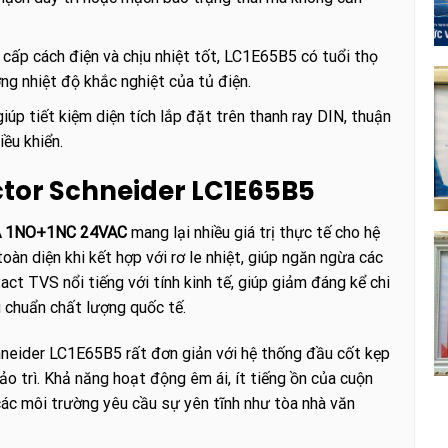
cấp cách điện và chịu nhiệt tốt, LC1E65B5 có tuổi thọ
ng nhiệt độ khắc nghiệt của tủ điện.
úp tiết kiệm diện tích lắp đặt trên thanh ray DIN, thuận
iều khiển.
ctor Schneider LC1E65B5
5A 1NO+1NC 24VAC
mang lại nhiều giá trị thực tế cho hệ
oàn diện khi kết hợp với rơ le nhiệt, giúp ngăn ngừa các
ct TVS nổi tiếng với tính kinh tế, giúp giảm đáng kể chi
u chuẩn chất lượng quốc tế.
chneider LC1E65B5 rất đơn giản với hệ thống đầu cốt kẹp
ảo trì. Khả năng hoạt động êm ái, ít tiếng ồn của cuộn
các môi trường yêu cầu sự yên tĩnh như tòa nhà văn