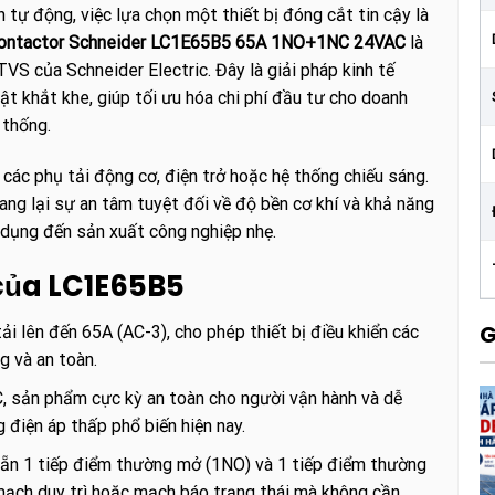
 tự động, việc lựa chọn một thiết bị đóng cắt tin cậy là
ontactor Schneider LC1E65B5 65A 1NO+1NC 24VAC
là
S của Schneider Electric. Đây là giải pháp kinh tế
t khắt khe, giúp tối ưu hóa chi phí đầu tư cho doanh
 thống.
ác phụ tải động cơ, điện trở hoặc hệ thống chiếu sáng.
ng lại sự an tâm tuyệt đối về độ bền cơ khí và khả năng
n dụng đến sản xuất công nghiệp nhẹ.
 của LC1E65B5
G
i lên đến 65A (AC-3), cho phép thiết bị điều khiển các
g và an toàn.
, sản phẩm cực kỳ an toàn cho người vận hành và dễ
 điện áp thấp phổ biến hiện nay.
 sẵn 1 tiếp điểm thường mở (1NO) và 1 tiếp điểm thường
ế mạch duy trì hoặc mạch báo trạng thái mà không cần