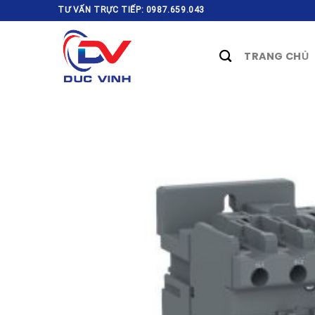
Skip
TƯ VẤN TRỰC TIẾP: 0987.659.043
to
content
TRANG CHỦ