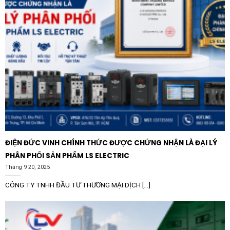
bạn tránh được rủi ro từ hàng giả, hàng nhái kém chất
lượng. Sản phẩm chính hãng luôn đi kèm với chế độ
bảo hành rõ ràng, đầy đủ chứng chỉ CO/CQ (chứng nhận
xuất xứ và chất lượng), giúp dự án của bạn dễ dàng
nghiệm thu và vận hành bền bỉ theo thời gian. Đầu tư
vào Schneider là đầu tư vào sự an tâm và tính bền
vững cho hạ tầng điện năng của bạn.
ĐIỆN ĐỨC VINH CHÍNH THỨC ĐƯỢC CHỨNG NHẬN LÀ ĐẠI LÝ
PHÂN PHỐI SẢN PHẨM LS ELECTRIC
Tháng 9 20, 2025
CÔNG TY TNHH ĐẦU TƯ THƯƠNG MẠI DỊCH [...]