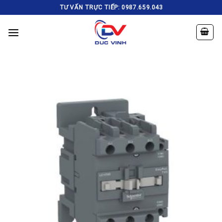
Skip
TƯ VẤN TRỰC TIẾP: 0987.659.043
to
content