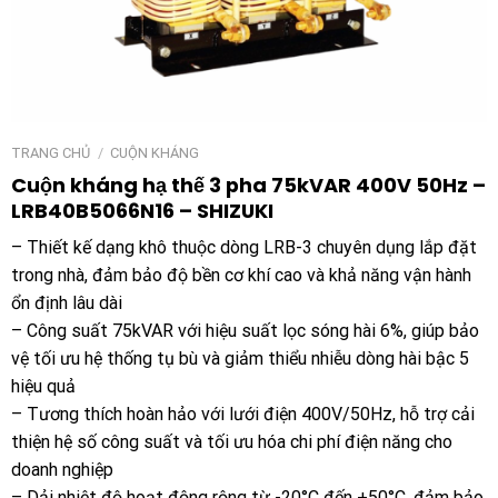
TRANG CHỦ
/
CUỘN KHÁNG
Cuộn kháng hạ thế 3 pha 75kVAR 400V 50Hz –
LRB40B5066N16 – SHIZUKI
– Thiết kế dạng khô thuộc dòng LRB-3 chuyên dụng lắp đặt
trong nhà, đảm bảo độ bền cơ khí cao và khả năng vận hành
ổn định lâu dài
– Công suất 75kVAR với hiệu suất lọc sóng hài 6%, giúp bảo
vệ tối ưu hệ thống tụ bù và giảm thiểu nhiễu dòng hài bậc 5
hiệu quả
– Tương thích hoàn hảo với lưới điện 400V/50Hz, hỗ trợ cải
thiện hệ số công suất và tối ưu hóa chi phí điện năng cho
doanh nghiệp
– Dải nhiệt độ hoạt động rộng từ -20°C đến +50°C, đảm bảo