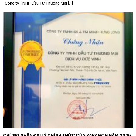
tín hiệu.
Công ty TNHH Đầu Tư Thương Mại [...]
Bệnh viện và các cơ sở y tế:
Bảo vệ các máy quét
MRI, CT và thiết bị chẩn đoán hình ảnh cao cấp khỏi
các biến động điện áp không mong muốn.
Tại sao nên chọn thương hiệu SHIZUKI?
Shizuki là thương hiệu hàng đầu Nhật Bản với nhiều
thập kỷ kinh nghiệm trong lĩnh vực tụ điện và cuộn
kháng. Lựa chọn
Cuộn kháng hạ thế 3 pha 75kVAR
400V 50Hz – LRB40B5066N16 – SHIZUKI
đồng nghĩa
với việc bạn đang đầu tư vào một sản phẩm có tiêu
chuẩn chất lượng toàn cầu. Mỗi sản phẩm xuất xưởng
đều trải qua các bài kiểm tra nghiêm ngặt về độ bền
điện môi, dòng rò và độ tăng nhiệt, đảm bảo thiết bị
luôn vận hành ở trạng thái tốt nhất trong suốt vòng
đời dự án. Sự kết hợp giữa công nghệ Nhật Bản và vật
liệu cao cấp chính là minh chứng cho giá trị vững bền
CHỨNG NHẬN ĐẠI LÝ CHÍNH THỨC CỦA PARAGON NĂM 2026
của sản phẩm Shizuki trên thị trường điện công