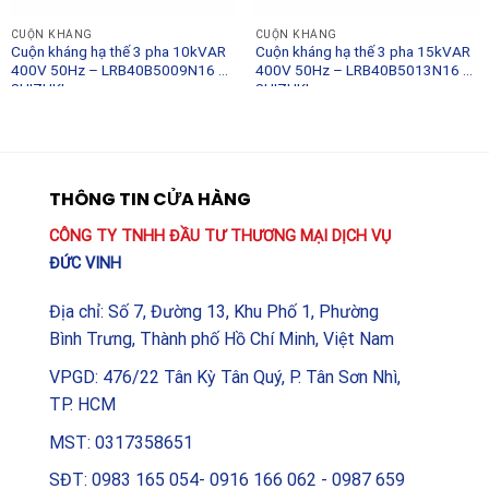
CUỘN KHÁNG
CUỘN KHÁNG
Cuộn kháng hạ thế 3 pha 10kVAR
Cuộn kháng hạ thế 3 pha 15kVAR
400V 50Hz – LRB40B5009N16 –
400V 50Hz – LRB40B5013N16 –
SHIZUKI
SHIZUKI
THÔNG TIN CỬA HÀNG
CÔNG TY TNHH ĐẦU TƯ THƯƠNG MẠI DỊCH VỤ
ĐỨC VINH
Địa chỉ: Số 7, Đường 13, Khu Phố 1, Phường
Bình Trưng, Thành phố Hồ Chí Minh, Việt Nam
VPGD: 476/22 Tân Kỳ Tân Quý, P. Tân Sơn Nhì,
TP. HCM
MST: 0317358651
SĐT: 0983 165 054- 0916 166 062 - 0987 659