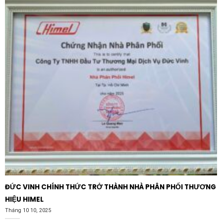
Ứng dụng thực tiễn của sản phẩm
Nhờ dải công suất phổ biến và tính tương thích cao,
Cuộn kháng hạ thế 3 pha 75kVAR 400V 50Hz –
LRB40B5066N16 – SHIZUKI
được ứng dụng rộng rãi
trong nhiều lĩnh vực:
Nhà máy sản xuất công nghiệp:
Sử dụng trong các
hệ thống tủ bù tự động tại các nhà máy thép, xi
măng, dệt may, nơi có nhiều biến tần và lò luyện hồ
quang gây ra sóng hài lớn.
Tòa nhà thương mại và chung cư:
Lắp đặt tại trạm
biến áp tổng để lọc nhiễu cho hệ thống thang máy,
điều hòa trung tâm và hệ thống chiếu sáng LED quy
mô lớn.
ĐỨC VINH CHÍNH THỨC TRỞ THÀNH NHÀ PHÂN PHỐI THƯƠNG
Trung tâm dữ liệu (Data Center):
Đảm bảo nguồn
HIỆU HIMEL
điện sạch cho các máy chủ và thiết bị viễn thông
Tháng 10 10, 2025
nhạy cảm, ngăn ngừa nhiễu điện từ làm gián đoạn