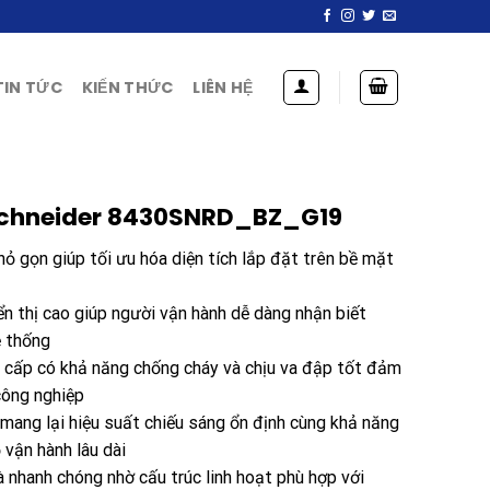
TIN TỨC
KIẾN THỨC
LIÊN HỆ
 Schneider 8430SNRD_BZ_G19
hỏ gọn giúp tối ưu hóa diện tích lắp đặt trên bề mặt
ển thị cao giúp người vận hành dễ dàng nhận biết
ệ thống
o cấp có khả năng chống cháy và chịu va đập tốt đảm
công nghiệp
mang lại hiệu suất chiếu sáng ổn định cùng khả năng
 vận hành lâu dài
à nhanh chóng nhờ cấu trúc linh hoạt phù hợp với