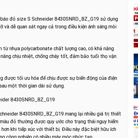
èn báo đỏ size S Schneider 8430SNRD_BZ_G19 sử dụng
 rỡ và dễ quan sát ngay cả trong điều kiện ánh sáng môi
m từ nhựa polycarbonate chất lượng cao, có khả năng
 năng chịu nhiệt, chống cháy tốt, đảm bảo tuổi thọ vận
ng được tối ưu hóa để chịu được sự biến động của điện
sau một thời gian dài sử dụng.
chneider 8430SNRD_BZ_G19
chneider 8430SNRD_BZ_G19 mang lại nhiều giá trị thiết
n; màu đỏ thường được quy ước cho trạng thái nguy hiểm
ơn khi tiếp xúc với thiết bị. Điều này đặc biệt hữu ích
ường công nghiệp có nhiều máy móc phức tạp.