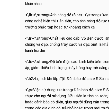
khác nhau.
<\li><\strong>Ánh sáng đỏ rõ nét: <\strong>Đ
công nghệ hiển thị tiên tiến, cho ánh sáng đỏ rực
trường phức tạp hoặc từ khoảng cách xa.
<\li><\strong>Chất liệu cao cấp: Vỏ đèn được là
chống va đập, chống trầy xước và đặc biệt là khả
hành lâu dài.
<\li><\strong>Độ bền điện cao: Linh kiện bên tro
áp, giảm thiểu tình trạng cháy bóng hay mờ sáng 
<\h2>Lợi ích khi lắp đặt Đèn báo đỏ size S S
<\p>Việc sử dụng <\strong>Đèn báo đỏ size S S
thực cho người sử dụng. Đầu tiên là tính an toà
hoặc cảnh báo có điện, giúp người dùng cẩn trọng h
trong các gia đình có trẻ nhỏ hoặc trong môi tr