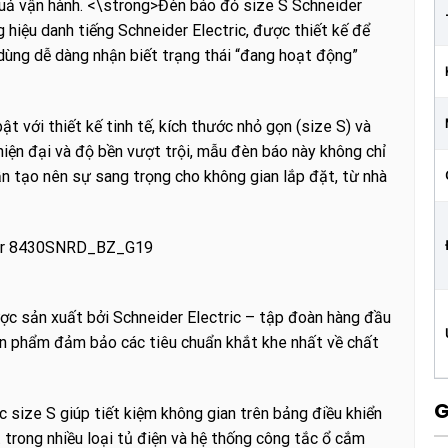
quả vận hành. <\strong>Đèn báo đỏ size S Schneider
iệu danh tiếng Schneider Electric, được thiết kế để
 dùng dễ dàng nhận biết trạng thái “đang hoạt động”
 với thiết kế tinh tế, kích thước nhỏ gọn (size S) và
iện đại và độ bền vượt trội, mẫu đèn báo này không chỉ
n tạo nên sự sang trọng cho không gian lắp đặt, từ nhà
der 8430SNRD_BZ_G19
ợc sản xuất bởi Schneider Electric – tập đoàn hàng đầu
sản phẩm đảm bảo các tiêu chuẩn khắt khe nhất về chất
G
c size S giúp tiết kiệm không gian trên bảng điều khiển
 trong nhiều loại tủ điện và hệ thống công tắc ổ cắm