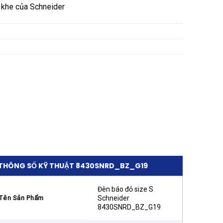
t khe của Schneider
THÔNG SỐ KỸ THUẬT 8430SNRD_BZ_G19
Đèn báo đỏ size S
Tên Sản Phẩm
Schneider
8430SNRD_BZ_G19