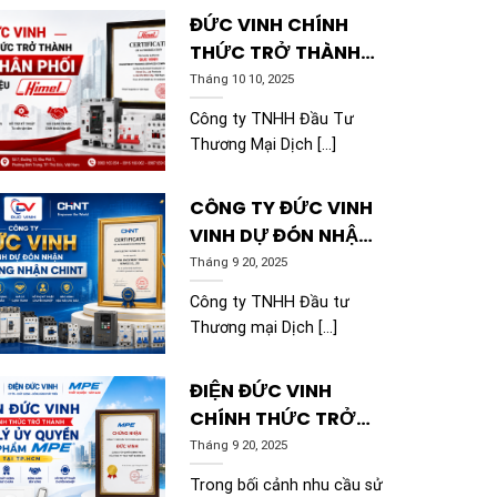
ĐỨC VINH CHÍNH
THỨC TRỞ THÀNH
NHÀ PHÂN PHỐI
Tháng 10 10, 2025
THƯƠNG HIỆU HIMEL
Công ty TNHH Đầu Tư
Thương Mại Dịch [...]
CÔNG TY ĐỨC VINH
VINH DỰ ĐÓN NHẬN
CHỨNG NHẬN CHINT
Tháng 9 20, 2025
Công ty TNHH Đầu tư
Thương mại Dịch [...]
ĐIỆN ĐỨC VINH
CHÍNH THỨC TRỞ
THÀNH ĐẠI LÝ ỦY
Tháng 9 20, 2025
QUYỀN SẢN PHẨM
Trong bối cảnh nhu cầu sử