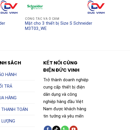
CÔNG TẮC VÀ Ổ CẮM
der
Mặt cho 3 thiết bị Size S Schneider
M3T03_WE
ÍNH SÁCH
KẾT NỐI CÙNG
ĐIỆN ĐỨC VINH
ẢO HÀNH
Trở thành doanh nghiệp
ỔI TRẢ
cung cấp thiết bị điện
dân dụng và công
UA HÀNG
nghiệp hàng đầu Việt
Nam được khách hàng
 THANH TOÁN
tin tưởng và yêu mến
T LƯỢNG