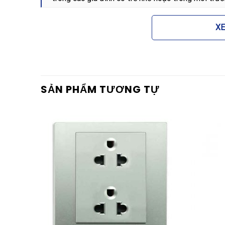
<\p>Thứ hai, sản phẩm giúp việc quản lý hệ thống
X
bút thử điện hoặc các thiết bị đo đạc, bạn chỉ c
được cấp nguồn hay không. Ngoài ra, với quy trình
mặt nạ của Schneider, thiết bị giúp tiết kiệm đáng
điện.
SẢN PHẨM TƯƠNG TỰ
<\h2>Ứng dụng thực tế của sản phẩm
<\p>Nhờ thiết kế linh hoạt và hiệu suất tin cậy,
8430SNRD_BZ_G19 được ứng dụng rộng rãi trong 
<\ul>
<\li><\strong>Dân dụng: Lắp đặt trên các bảng c
hiệu nguồn điện cho các thiết bị công suất lớn nh
<\li><\strong>Tòa nhà văn phòng: Sử dụng trong 
thuật để giám sát trạng thái nguồn.