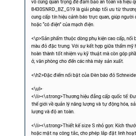
vô cùng quan trọng để đảm bảo an toàn và hiệu 
8430SNRD_BZ_G19 là giải pháp tối ưu từ thương h
cung cấp tín hiệu cảnh báo trực quan, giúp người
hoặc “có điện” của mạch điện.
<\p>Sản phẩm thuộc dòng phụ kiện cao cấp, nổi bật
màu đỏ đặc trưng. Với sự kết hợp giữa thẩm mỹ h
hoàn thành tốt nhiệm vụ kỹ thuật mà còn góp phầ
ở, văn phòng cho đến các nhà máy sản xuất.
<\h2>Đặc điểm nổi bật của Đèn báo đỏ Schnei
<\ul>
<\li><\strong>Thương hiệu đẳng cấp quốc tế: Đư
thế giới về quản lý năng lượng và tự động hóa, 
lượng và độ an toàn.
<\li><\strong>Thiết kế size S nhỏ gọn: Kích thướ
hoặc mặt nạ công tắc, cho phép lắp đặt linh hoạt