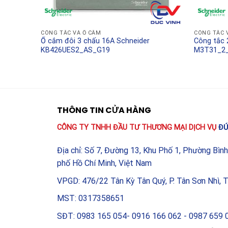
<\li><\strong>Công nghiệp: Tích hợp vào các tủ đ
thái vận hành của dây chuyền sản xuất.
CÔNG TẮC VÀ Ổ CẮM
CÔNG TẮC 
Ổ cắm đôi 3 chấu 16A Schneider
Công tắc 
<\li><\strong>Khách sạn và resort: Đảm bảo tính
KB426UES2_AS_G19
M3T31_2
cao cấp nhờ thiết kế tinh tế của dòng Schneider.
<\h2>Tại sao nên chọn mua sản phẩm Schneider 
<\p>Khi chọn mua <\strong>Đèn báo đỏ size S S
THÔNG TIN CỬA HÀNG
hãng là yếu tố tiên quyết để bảo vệ hệ thống điệ
CÔNG TY TNHH ĐẦU TƯ THƯƠNG MẠI DỊCH VỤ
ĐỨ
bóng đèn kém, dễ gây chập cháy hoặc vỏ nhựa kh
Schneider không chỉ mang lại sự yên tâm về kỹ t
Địa chỉ: Số 7, Đường 13, Khu Phố 1, Phường Bìn
bảo hành chu đáo, giúp thiết bị luôn hoạt động ổn 
phố Hồ Chí Minh, Việt Nam
VPGD: 476/22 Tân Kỳ Tân Quý, P. Tân Sơn Nhì, 
MST: 0317358651
SĐT: 0983 165 054- 0916 166 062 - 0987 659 