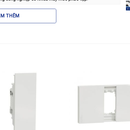
 điện trở nên trực quan hơn. Thay vì phải kiểm tra bằng
EM THÊM
ần quan sát trạng thái đèn để biết mạch điện có đang
 lắp đặt đơn giản và tính tương thích cao với các dòng
 kể thời gian và chi phí thi công cho các kỹ thuật viên
 <\strong>Đèn báo đỏ size S Schneider
nhiều lĩnh vực:
ông tắc tại phòng khách, bếp, hoặc hành lang để báo
ư máy bơm, bình nóng lạnh.
hệ thống chiếu sáng công cộng hoặc bảng điều khiển kỹ