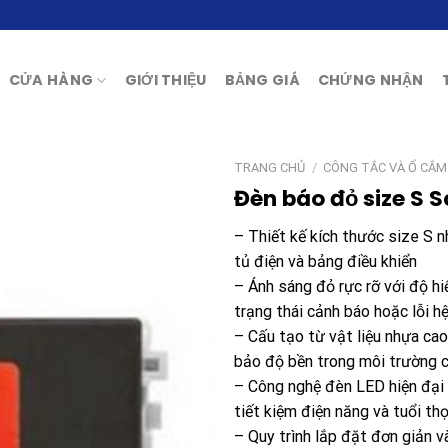
CỬA HÀNG
GIỚI THIỆU
BẢNG GIÁ
CHỨNG NHẬN
TRANG CHỦ
/
CÔNG TẮC VÀ Ổ CẮM
Đèn báo đỏ size S
– Thiết kế kích thước size S n
tủ điện và bảng điều khiển
– Ánh sáng đỏ rực rỡ với độ hi
trạng thái cảnh báo hoặc lỗi h
– Cấu tạo từ vật liệu nhựa ca
bảo độ bền trong môi trường 
– Công nghệ đèn LED hiện đại 
tiết kiệm điện năng và tuổi thọ
– Quy trình lắp đặt đơn giản v