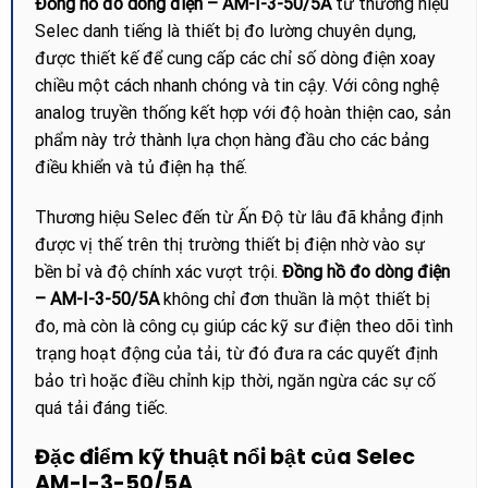
Đồng hồ đo dòng điện – AM-I-3-50/5A
từ thương hiệu
Selec danh tiếng là thiết bị đo lường chuyên dụng,
được thiết kế để cung cấp các chỉ số dòng điện xoay
chiều một cách nhanh chóng và tin cậy. Với công nghệ
analog truyền thống kết hợp với độ hoàn thiện cao, sản
phẩm này trở thành lựa chọn hàng đầu cho các bảng
điều khiển và tủ điện hạ thế.
Thương hiệu Selec đến từ Ấn Độ từ lâu đã khẳng định
được vị thế trên thị trường thiết bị điện nhờ vào sự
bền bỉ và độ chính xác vượt trội.
Đồng hồ đo dòng điện
– AM-I-3-50/5A
không chỉ đơn thuần là một thiết bị
đo, mà còn là công cụ giúp các kỹ sư điện theo dõi tình
trạng hoạt động của tải, từ đó đưa ra các quyết định
bảo trì hoặc điều chỉnh kịp thời, ngăn ngừa các sự cố
quá tải đáng tiếc.
Đặc điểm kỹ thuật nổi bật của Selec
AM-I-3-50/5A