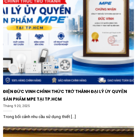
Bên cạnh đó, dòng đồng hồ kim của Selec nổi tiếng với
khả năng hoạt động ổn định mà không cần nguồn cấp
nuôi riêng biệt (tự nuôi bằng dòng đo), giúp đơn giản
hóa sơ đồ đấu nối và tiết kiệm không gian trong tủ
điện. Tính trực quan của kim chỉ thị cũng giúp nhân viên
trực ca nhanh chóng nhận diện trạng thái tải bình
thường hay quá tải chỉ bằng một ánh nhìn lướt qua,
nâng cao tính an toàn trong quản lý vận hành.
Ứng dụng thực tiễn của sản phẩm
Đồng hồ đo dòng điện – AM-I-3-50/5A
là giải pháp lý
ĐIỆN ĐỨC VINH CHÍNH THỨC TRỞ THÀNH ĐẠI LÝ ỦY QUYỀN
tưởng cho nhiều loại hình hạ tầng khác nhau:
SẢN PHẨM MPE TẠI TP.HCM
Tủ điện phân phối:
Lắp đặt tại các tủ MSB, DB
Tháng 9 20, 2025
trong tòa nhà văn phòng, chung cư và nhà máy để
Trong bối cảnh nhu cầu sử dụng thiết [...]
giám sát dòng tổng hoặc các nhánh tải phụ.
Hệ thống điều khiển động cơ:
Sử dụng kèm với các