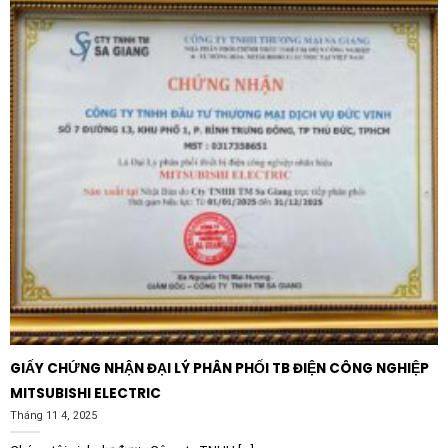
tủ khởi động từ, biến tần để theo dõi dòng làm việc
của motor trong dây chuyền sản xuất.
Trạm biến áp hạ thế:
Giám sát cường độ dòng điện
ở đầu ra của máy biến áp để đảm bảo hệ thống
không vận hành quá công suất định mức.
Lĩnh vực nông nghiệp:
Theo dõi dòng điện cho các
hệ thống máy bơm thủy lợi hoặc quạt thông gió
trong các trang trại quy mô lớn.
Tại sao nên chọn mua thiết bị Selec tại
đơn vị uy tín?
Khi đầu tư vào
Đồng hồ đo dòng điện – AM-I-3-50/5A
,
chất lượng chính hãng là yếu tố tiên quyết. Các sản
phẩm Selec chính hãng luôn đi kèm với chế độ bảo
GIẤY CHỨNG NHẬN ĐẠI LÝ PHÂN PHỐI TB ĐIỆN CÔNG NGHIỆP
hành rõ ràng và độ bền cơ khí đạt chuẩn, tránh tình
MITSUBISHI ELECTRIC
trạng kim bị kẹt hoặc sai số lớn sau một thời gian
Tháng 11 4, 2025
ngắn sử dụng. Việc mua hàng tại các nhà phân phối uy