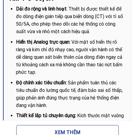
Dải đo rộng và linh hoạt:
Thiết bị được thiết kế để
đo dòng điện gián tiếp qua biến dòng (CT) với tỉ số
50/5A, cho phép theo dõi các hệ thống có công
suất vừa và nhỏ một cách hiệu quả.
Hiển thị Analog trực quan:
Với mặt số hiển thị rõ
ràng và kim chỉ độ nhạy cao, người vận hành có thể
dễ dàng quan sát biến thiên của dòng điện ngay cả
từ khoảng cách xa mà không cần thao tác nút bấm
phức tạp.
Độ chính xác tiêu chuẩn:
Sản phẩm tuân thủ các
tiêu chuẩn đo lường quốc tế, đảm bảo sai số thấp,
giúp phản ánh đúng thực trạng của hệ thống điện
đang vận hành.
Thiết kế lắp tủ chuyên dụng:
Kích thước mặt vuông
tiêu chuẩn giúp việc lắp đặt trên cánh tủ điện trở
nên thẩm mỹ và chắc chắn. Vỏ ngoài được làm từ
XEM THÊM