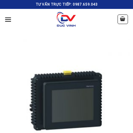
Skip
TƯ VẤN TRỰC TIẾP: 0987.659.043
to
content