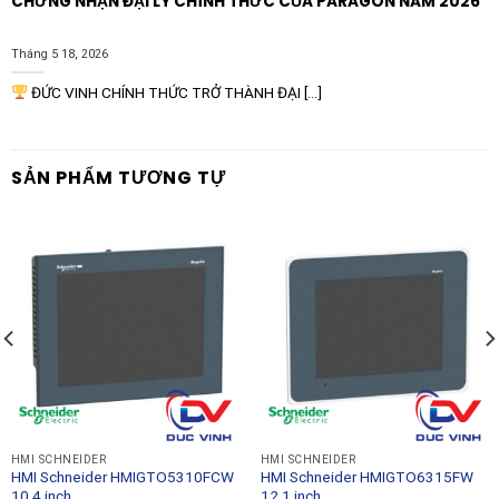
CHỨNG NHẬN ĐẠI LÝ CHÍNH THỨC CỦA PARAGON NĂM 2026
Tháng 5 18, 2026
ĐỨC VINH CHÍNH THỨC TRỞ THÀNH ĐẠI [...]
SẢN PHẨM TƯƠNG TỰ
HMI SCHNEIDER
HMI SCHNEIDER
HMI Schneider HMIGTO5310FCW
HMI Schneider HMIGTO6315FW
10.4 inch
12.1 inch