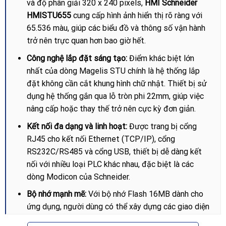
và độ phân giải 320 x 240 pixels,
HMI Schneider
HMISTU655
cung cấp hình ảnh hiển thị rõ ràng với
65.536 màu, giúp các biểu đồ và thông số vận hành
trở nên trực quan hơn bao giờ hết.
Công nghệ lắp đặt sáng tạo:
Điểm khác biệt lớn
nhất của dòng Magelis STU chính là hệ thống lắp
đặt không cần cắt khung hình chữ nhật. Thiết bị sử
dụng hệ thống gắn qua lỗ tròn phi 22mm, giúp việc
nâng cấp hoặc thay thế trở nên cực kỳ đơn giản.
Kết nối đa dạng và linh hoạt:
Được trang bị cổng
RJ45 cho kết nối Ethernet (TCP/IP), cổng
RS232C/RS485 và cổng USB, thiết bị dễ dàng kết
nối với nhiều loại PLC khác nhau, đặc biệt là các
dòng Modicon của Schneider.
Bộ nhớ mạnh mẽ:
Với bộ nhớ Flash 16MB dành cho
ứng dụng, người dùng có thể xây dựng các giao diện
điều khiển phức tạp, lưu trữ nhiều trang màn hình và