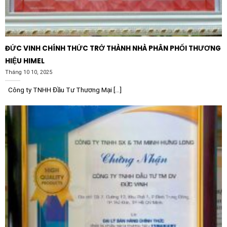
việc của nhân viên, giúp quản lý dây nguồn máy tính
và thiết bị ngoại vi một cách khoa học.
Khách sạn và khu nghỉ dưỡng:
Mang lại vẻ đẹp hiện
đại và đẳng cấp cho hệ thống điều khiển điện trong
ĐỨC VINH CHÍNH THỨC TRỞ THÀNH NHÀ PHÂN PHỐI THƯƠNG
phòng, nâng cao trải nghiệm cho khách hàng.
HIỆU HIMEL
Tháng 10 10, 2025
Bệnh viện và trường học:
Đảm bảo tiêu chuẩn an
toàn điện cao và độ bền bỉ trong môi trường có tần
Công ty TNHH Đầu Tư Thương Mại [...]
suất sử dụng lớn.
Tại sao nên lựa chọn sản phẩm
Schneider chính hãng?
Khi chọn mua
Khung đỡ 4 lỗ Schneider
E8331_46_WG_G19
, việc tìm kiếm sản phẩm chính
hãng là yếu tố tiên quyết. Sản phẩm chính hãng không
chỉ đảm bảo các thông số kỹ thuật chính xác mà còn đi
kèm với chế độ bảo hành chu đáo từ nhà sản xuất. Điều
này giúp bảo vệ quyền lợi của người tiêu dùng và đảm