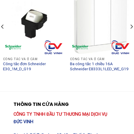
CÔNG TẮC VÀ Ổ CẮM
CÔNG TẮC VÀ Ổ CẮM
Công tắc đơn Schneider
Ba công tắc 1 chiều 16A
E30_1M_D_G19
Schneider E8333L1LED_WE_G19
THÔNG TIN CỬA HÀNG
CÔNG TY TNHH ĐẦU TƯ THƯƠNG MẠI DỊCH VỤ
ĐỨC VINH