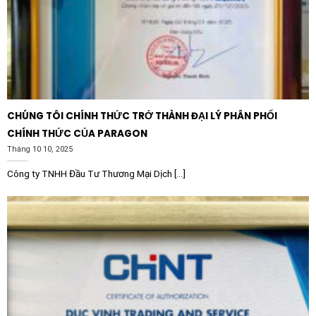
bảo hệ thống điện vận hành ổn định, tránh các sự cố
phát sinh do hàng giả, hàng nhái kém chất lượng gây ra.
CHÚNG TÔI CHÍNH THỨC TRỞ THÀNH ĐẠI LÝ PHÂN PHỐI
CHÍNH THỨC CỦA PARAGON
Tháng 10 10, 2025
Công ty TNHH Đầu Tư Thương Mại Dịch [...]