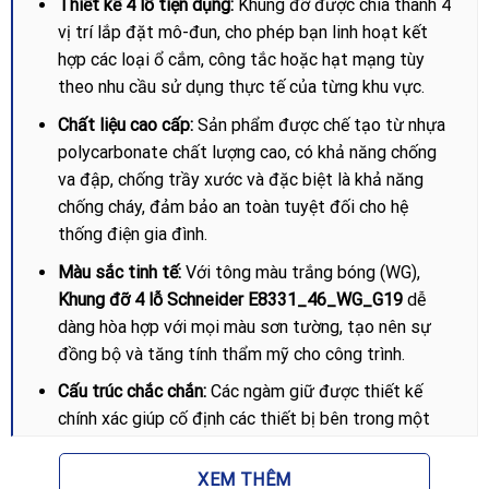
Thiết kế 4 lỗ tiện dụng:
Khung đỡ được chia thành 4
vị trí lắp đặt mô-đun, cho phép bạn linh hoạt kết
hợp các loại ổ cắm, công tắc hoặc hạt mạng tùy
theo nhu cầu sử dụng thực tế của từng khu vực.
Chất liệu cao cấp:
Sản phẩm được chế tạo từ nhựa
polycarbonate chất lượng cao, có khả năng chống
va đập, chống trầy xước và đặc biệt là khả năng
chống cháy, đảm bảo an toàn tuyệt đối cho hệ
thống điện gia đình.
Màu sắc tinh tế:
Với tông màu trắng bóng (WG),
Khung đỡ 4 lỗ Schneider E8331_46_WG_G19
dễ
dàng hòa hợp với mọi màu sơn tường, tạo nên sự
đồng bộ và tăng tính thẩm mỹ cho công trình.
Cấu trúc chắc chắn:
Các ngàm giữ được thiết kế
chính xác giúp cố định các thiết bị bên trong một
cách vững chãi, không bị lỏng lẻo sau thời gian dài
sử dụng.
XEM THÊM