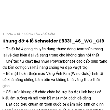
TRANG CHỦ
/
CÔNG TẮC VÀ Ổ CẮM
Khung đỡ 4 lỗ Schneider E8331_46_WG_G19
– Thiết kế 4 gang chuyên dụng thuộc dòng AvatarOn mang
lại vẻ đẹp hiện đại và sang trọng cho không gian nội thất
– Chế tác từ chất liệu nhựa Polycarbonate cao cấp giúp tăng
độ bền cơ học và khả năng chống va đập vượt trội
– Bề mặt hoàn thiện màu Vàng Ánh Kim (Wine Gold) tinh tế
có khả năng chống bám bẩn và không bị ố vàng theo thời
gian
– Cấu trúc khung đỡ chắc chắn hỗ trợ lắp đặt linh hoạt cả
kiểu âm tường và nổi trên bề mặt một cách dễ dàng
– Đạt các tiêu chuẩn an toàn quốc tế đảm bảo tính ổn định