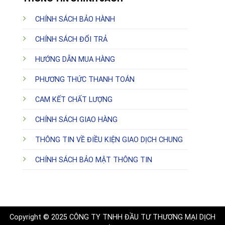
CHÍNH SÁCH BẢO HÀNH
CHÍNH SÁCH ĐỔI TRẢ
HƯỚNG DẪN MUA HÀNG
PHƯƠNG THỨC THANH TOÁN
CAM KẾT CHẤT LƯỢNG
CHÍNH SÁCH GIAO HÀNG
THÔNG TIN VỀ ĐIỀU KIỆN GIAO DỊCH CHUNG
CHÍNH SÁCH BẢO MẬT THÔNG TIN
Copyright © 2025 CÔNG TY TNHH ĐẦU TƯ THƯƠNG MẠI DỊCH