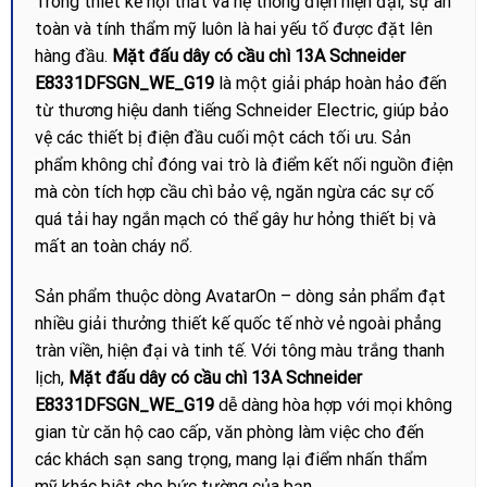
Trong thiết kế nội thất và hệ thống điện hiện đại, sự an
toàn và tính thẩm mỹ luôn là hai yếu tố được đặt lên
hàng đầu.
Mặt đấu dây có cầu chì 13A Schneider
E8331DFSGN_WE_G19
là một giải pháp hoàn hảo đến
từ thương hiệu danh tiếng Schneider Electric, giúp bảo
vệ các thiết bị điện đầu cuối một cách tối ưu. Sản
phẩm không chỉ đóng vai trò là điểm kết nối nguồn điện
mà còn tích hợp cầu chì bảo vệ, ngăn ngừa các sự cố
quá tải hay ngắn mạch có thể gây hư hỏng thiết bị và
mất an toàn cháy nổ.
Sản phẩm thuộc dòng AvatarOn – dòng sản phẩm đạt
nhiều giải thưởng thiết kế quốc tế nhờ vẻ ngoài phẳng
tràn viền, hiện đại và tinh tế. Với tông màu trắng thanh
lịch,
Mặt đấu dây có cầu chì 13A Schneider
E8331DFSGN_WE_G19
dễ dàng hòa hợp với mọi không
gian từ căn hộ cao cấp, văn phòng làm việc cho đến
các khách sạn sang trọng, mang lại điểm nhấn thẩm
mỹ khác biệt cho bức tường của bạn.