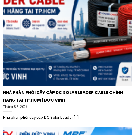
Sản phẩm
Mặt đấu dây có cầu chì 13A Schneider
E8331DFSGN_WE_G19
chính hãng đảm bảo tuân thủ
các tiêu chuẩn an toàn điện quốc tế nghiêm ngặt nhất.
Khi chọn mua hàng chính hãng, bạn sẽ nhận được sự
cam kết về chất lượng vật liệu, độ chính xác trong cơ
cấu cơ khí và dịch vụ hậu mãi chu đáo. Đầu tư vào thiết
bị điện Schneider không chỉ là đầu tư cho sự tiện nghi
mà còn là đầu tư cho sự an toàn lâu dài của gia đình và
công trình của bạn.
NHÀ PHÂN PHỐI DÂY CÁP DC SOLAR LEADER CABLE CHÍNH
HÃNG TẠI TP.HCM | ĐỨC VINH
Tháng 8 6, 2026
Nhà phân phối dây cáp DC Solar Leader [...]