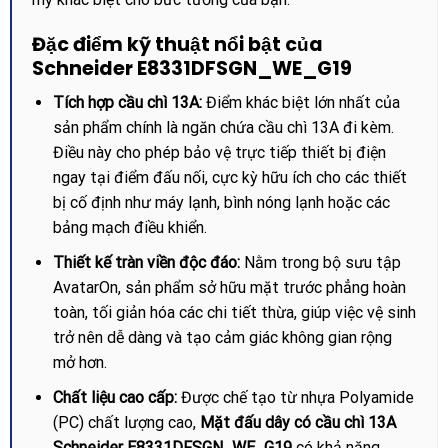
Đặc điểm kỹ thuật nổi bật của
Schneider E8331DFSGN_WE_G19
Tích hợp cầu chì 13A:
Điểm khác biệt lớn nhất của
sản phẩm chính là ngăn chứa cầu chì 13A đi kèm.
Điều này cho phép bảo vệ trực tiếp thiết bị điện
ngay tại điểm đấu nối, cực kỳ hữu ích cho các thiết
bị cố định như máy lạnh, bình nóng lạnh hoặc các
bảng mạch điều khiển.
Thiết kế tràn viền độc đáo:
Nằm trong bộ sưu tập
AvatarOn, sản phẩm sở hữu mặt trước phẳng hoàn
toàn, tối giản hóa các chi tiết thừa, giúp việc vệ sinh
trở nên dễ dàng và tạo cảm giác không gian rộng
mở hơn.
Chất liệu cao cấp:
Được chế tạo từ nhựa Polyamide
(PC) chất lượng cao,
Mặt đấu dây có cầu chì 13A
Schneider E8331DFSGN_WE_G19
có khả năng