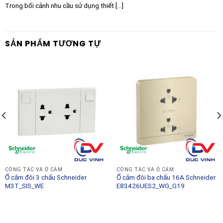
Trong bối cảnh nhu cầu sử dụng thiết [...]
SẢN PHẨM TƯƠNG TỰ
CÔNG TẮC VÀ Ổ CẮM
CÔNG TẮC VÀ Ổ CẮM
Ổ cắm đôi 3 chấu Schneider
Ổ cắm đôi ba chấu 16A Schneider
M3T_SIS_WE
E83426UES2_WG_G19