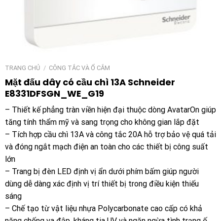
TRANG CHỦ
/
CÔNG TẮC VÀ Ổ CẮM
Mặt đấu dây có cầu chì 13A Schneider
E8331DFSGN_WE_G19
– Thiết kế phẳng tràn viền hiện đại thuộc dòng AvatarOn giúp
tăng tính thẩm mỹ và sang trọng cho không gian lắp đặt
– Tích hợp cầu chì 13A và công tắc 20A hỗ trợ bảo vệ quá tải
và đóng ngắt mạch điện an toàn cho các thiết bị công suất
lớn
– Trang bị đèn LED định vị ẩn dưới phím bấm giúp người
dùng dễ dàng xác định vị trí thiết bị trong điều kiện thiếu
sáng
– Chế tạo từ vật liệu nhựa Polycarbonate cao cấp có khả
năng chống va đập, kháng tia UV và ngăn ngừa tình trạng ố