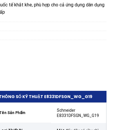
quốc tế khắt khe, phù hợp cho cả ứng dụng dân dụng
cấp
THÔNG SỐ KỸ THUẬT E8331DFSGN_WG_G19
Schneider
Tên Sản Phẩm
E8331DFSGN_WG_G19