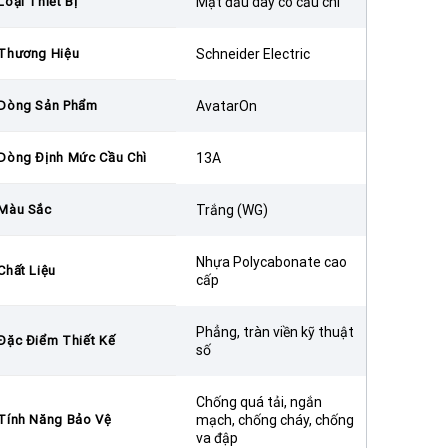
Loại Thiết Bị
Mặt đấu dây có cầu chì
Thương Hiệu
Schneider Electric
Dòng Sản Phẩm
AvatarOn
Dòng Định Mức Cầu Chì
13A
Màu Sắc
Trắng (WG)
Nhựa Polycabonate cao
Chất Liệu
cấp
Phẳng, tràn viền kỹ thuật
Đặc Điểm Thiết Kế
số
Chống quá tải, ngắn
Tính Năng Bảo Vệ
mạch, chống cháy, chống
va đập