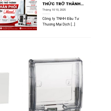
THỨC TRỞ THÀNH
NHÀ PHÂN PHỐI
Tháng 10 10, 2025
THƯƠNG HIỆU HIMEL
Công ty TNHH Đầu Tư
Thương Mại Dịch [...]