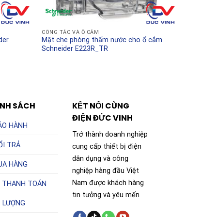
CÔNG TẮC VÀ Ổ CẮM
der
Mặt che phòng thấm nước cho ổ cắm
Schneider E223R_TR
ÍNH SÁCH
KẾT NỐI CÙNG
ĐIỆN ĐỨC VINH
ẢO HÀNH
Trở thành doanh nghiệp
ỔI TRẢ
cung cấp thiết bị điện
dân dụng và công
UA HÀNG
nghiệp hàng đầu Việt
Nam được khách hàng
 THANH TOÁN
tin tưởng và yêu mến
T LƯỢNG