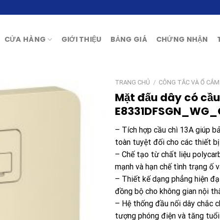
CỬA HÀNG
GIỚI THIỆU
BẢNG GIÁ
CHỨNG NHẬN
TRANG CHỦ
/
CÔNG TẮC VÀ Ổ CẮM
Mặt đấu dây có cầu
E8331DFSGN_WG_
– Tích hợp cầu chì 13A giúp b
toàn tuyệt đối cho các thiết b
– Chế tạo từ chất liệu polycar
mạnh và hạn chế tình trạng ố v
– Thiết kế dạng phẳng hiện đạ
đồng bộ cho không gian nội th
– Hệ thống đầu nối dây chắc ch
tượng phóng điện và tăng tuổi