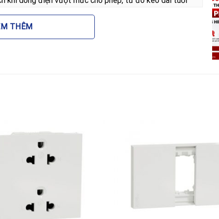
h khi dòng điện vượt mức cho phép, từ đó kéo dài tuổi
EM THÊM
ểm nối dây thô cứng, thay vào đó là một bề mặt phẳng
Đây là lựa chọn ưu tiên của các kiến trúc sư khi muốn
 khách sạn hay văn phòng hiện đại. Hơn nữa, thương hiệu
ết kiệm chi phí bảo trì và thay thế trong dài hạn.
 có cầu chì 13A Schneider
g cấp,
Mặt đấu dây có cầu chì 13A Schneider
rong nhiều không gian khác nhau:
 công suất vừa phải như lò nướng, máy hút mùi, đảm bảo
ấp điện thẩm mỹ cho các hệ thống đèn trang trí hoặc
 cho không gian nghỉ dưỡng đồng thời đảm bảo an toàn