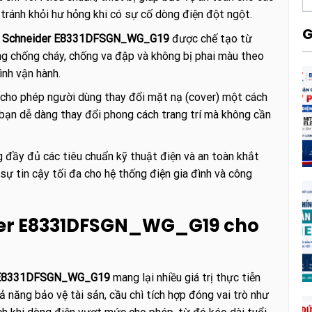
… tránh khỏi hư hỏng khi có sự cố dòng điện đột ngột.
G
3A Schneider E8331DFSGN_WG_G19
được chế tạo từ
g chống cháy, chống va đập và không bị phai màu theo
ình vận hành.
 cho phép người dùng thay đổi mặt nạ (cover) một cách
bạn dễ dàng thay đổi phong cách trang trí mà không cần
đầy đủ các tiêu chuẩn kỹ thuật điện và an toàn khắt
sự tin cậy tối đa cho hệ thống điện gia đình và công
eider E8331DFSGN_WG_G19 cho
er E8331DFSGN_WG_G19
mang lại nhiều giá trị thực tiễn
ả năng bảo vệ tài sản, cầu chì tích hợp đóng vai trò như