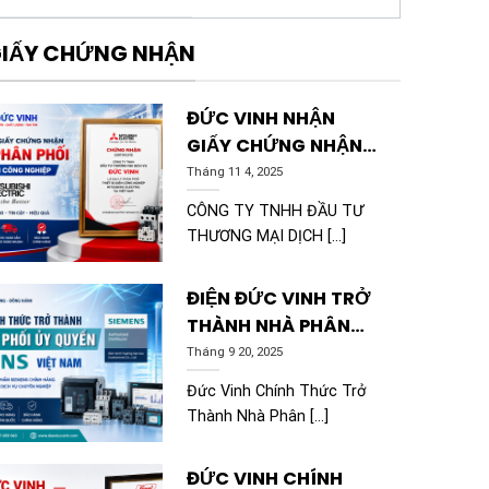
IẤY CHỨNG NHẬN
ĐỨC VINH NHẬN
GIẤY CHỨNG NHẬN
ĐẠI LÝ PHÂN PHỐI
Tháng 11 4, 2025
THIẾT BỊ ĐIỆN CÔNG
CÔNG TY TNHH ĐẦU TƯ
NGHIỆP MITSUBISHI
THƯƠNG MẠI DỊCH [...]
ELECTRIC
ĐIỆN ĐỨC VINH TRỞ
THÀNH NHÀ PHÂN
PHỐI ỦY QUYỀN
Tháng 9 20, 2025
CHÍNH THỨC CỦA
Đức Vinh Chính Thức Trở
SIEMENS VIỆT NAM
Thành Nhà Phân [...]
ĐỨC VINH CHÍNH