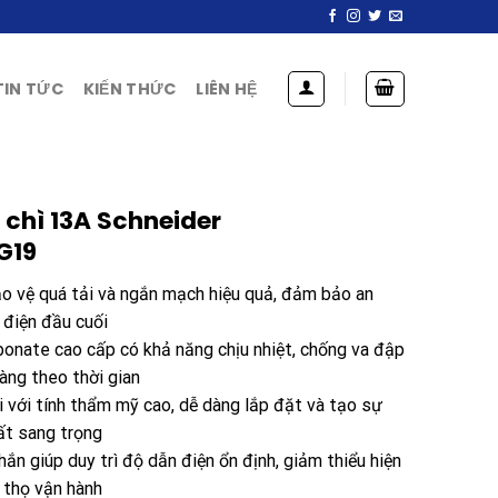
TIN TỨC
KIẾN THỨC
LIÊN HỆ
 chì 13A Schneider
G19
ảo vệ quá tải và ngắn mạch hiệu quả, đảm bảo an
ị điện đầu cuối
bonate cao cấp có khả năng chịu nhiệt, chống va đập
àng theo thời gian
i với tính thẩm mỹ cao, dễ dàng lắp đặt và tạo sự
ất sang trọng
ắn giúp duy trì độ dẫn điện ổn định, giảm thiểu hiện
 thọ vận hành