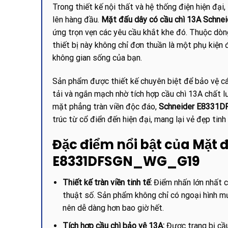
Trong thiết kế nội thất và hệ thống điện hiện đại
lên hàng đầu.
Mặt đấu dây có cầu chì 13A Sch
ứng trọn vẹn các yêu cầu khắt khe đó. Thuộc dòn
thiết bị này không chỉ đơn thuần là một phụ kiện
không gian sống của bạn.
Sản phẩm được thiết kế chuyên biệt để bảo vệ các
tải và ngắn mạch nhờ tích hợp cầu chì 13A chất l
mặt phẳng tràn viền độc đáo,
Schneider E8331
trúc từ cổ điển đến hiện đại, mang lại vẻ đẹp tin
Đặc điểm nổi bật của Mặt 
E8331DFSGN_WG_G19
Thiết kế tràn viền tinh tế:
Điểm nhấn lớn nhất củ
thuật số. Sản phẩm không chỉ có ngoại hình mư
nên dễ dàng hơn bao giờ hết.
Tích hợp cầu chì bảo vệ 13A:
Được trang bị cầu