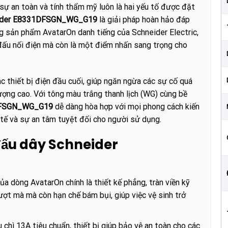
, sự an toàn và tính thẩm mỹ luôn là hai yếu tố được đặt
neider E8331DFSGN_WG_G19
là giải pháp hoàn hảo đáp
g sản phẩm AvatarOn danh tiếng của Schneider Electric,
 đấu nối điện mà còn là một điểm nhấn sang trọng cho
 thiết bị điện đầu cuối, giúp ngăn ngừa các sự cố quá
ượng cao. Với tông màu trắng thanh lịch (WG) cùng bề
DFSGN_WG_G19
dễ dàng hòa hợp với mọi phong cách kiến
h tế và sự an tâm tuyệt đối cho người sử dụng.
đấu dây Schneider
a dòng AvatarOn chính là thiết kế phẳng, tràn viền kỹ
ợt mà mà còn hạn chế bám bụi, giúp việc vệ sinh trở
 chì 13A tiêu chuẩn, thiết bị giúp bảo vệ an toàn cho các