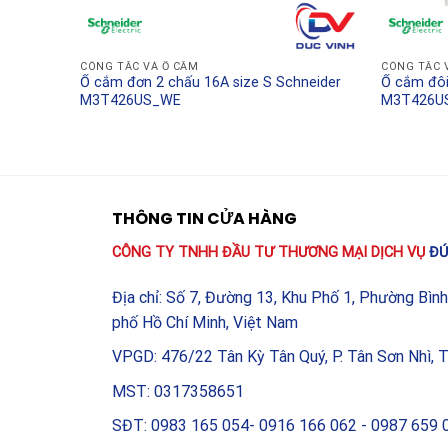
điện theo tiêu chuẩn cao cấp.
Văn phòng làm việc:
Bảo vệ các thiết bị máy tí
làm việc.
CÔNG TẮC VÀ Ổ CẮM
CÔNG TẮC 
r
Ổ cắm đơn 2 chấu 16A size S Schneider
Ổ cắm đôi
M3T426US_WE
M3T426U
Tại sao nên chọn mua sản 
chính hãng?
Để đảm bảo nhận được đúng giá trị của
Mặt đấu
quý khách nên lựa chọn các đơn vị phân phối uy t
THÔNG TIN CỬA HÀNG
nhận chất lượng, chế độ bảo hành dài hạn và sự h
CÔNG TY TNHH ĐẦU TƯ THƯƠNG MẠI DỊCH VỤ
ĐỨ
chỉ bảo vệ túi tiền của bạn mà quan trọng nhất là
những rủi ro cháy nổ do thiết bị điện kém chất lượ
Địa chỉ: Số 7, Đường 13, Khu Phố 1, Phường Bìn
phố Hồ Chí Minh, Việt Nam
VPGD: 476/22 Tân Kỳ Tân Quý, P. Tân Sơn Nhì, 
MST: 0317358651
SĐT: 0983 165 054- 0916 166 062 - 0987 659 