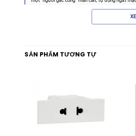
một “người gác cổng” mẫn cán, tự động ngắt mạc
thọ cho các thiết bị điện đắt tiền trong nhà.
X
Về mặt thẩm mỹ, sản phẩm giúp loại bỏ những đi
mịn màng, tạo cảm giác liền mạch cho bức tường. 
tối ưu hóa sự sang trọng cho các căn hộ cao cấp,
Schneider là bảo chứng cho chất lượng, giúp bạn ti
SẢN PHẨM TƯƠNG TỰ
Ứng dụng của Mặt đấu dây
Nhờ tính năng bảo vệ chuyên sâu và thiết kế đẳn
E8331DFSGN_WG_G19
được ứng dụng rộng rãi t
Khu vực bếp:
Dùng để đấu nối cho các thiết bị
an toàn phòng chống cháy nổ.
Phòng khách và phòng ngủ:
Sử dụng làm điểm c
thiết bị điện tử cố định.
Khách sạn và resort:
Tăng cường vẻ sang trọng