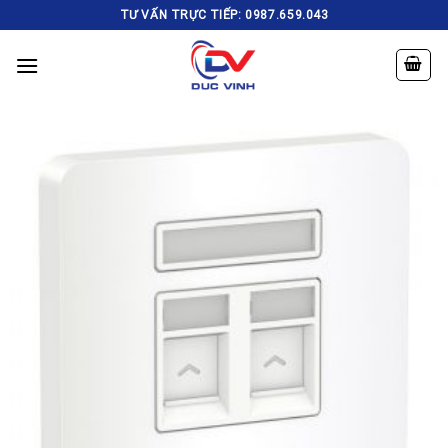
Skip
TƯ VẤN TRỰC TIẾP: 0987.659.043
to
content