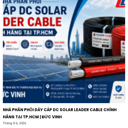
những rủi ro về hàng giả, hàng kém chất lượng vốn
thường gây ra các lỗi như suy giảm tín hiệu hoặc hư
hỏng thiết bị đầu cuối. Các sản phẩm chính hãng luôn
đi kèm với chế độ bảo hành rõ ràng và sự hỗ trợ kỹ
thuật tận tâm từ nhà sản xuất. Với mức giá hợp lý đi
cùng chất lượng chuẩn châu Âu, đây chính là giải pháp
kinh tế và bền vững cho mọi hệ thống điện nhẹ hiện đại.
NHÀ PHÂN PHỐI DÂY CÁP DC SOLAR LEADER CABLE CHÍNH
HÃNG TẠI TP.HCM | ĐỨC VINH
Tháng 8 6, 2026