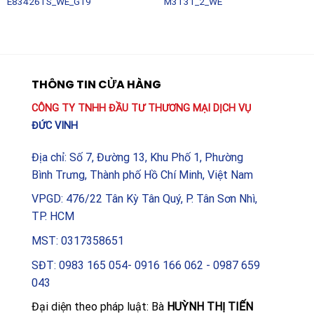
E83426TS_WE_G19
M3T31_2_WE
THÔNG TIN CỬA HÀNG
CÔNG TY TNHH ĐẦU TƯ THƯƠNG MẠI DỊCH VỤ
ĐỨC VINH
Địa chỉ: Số 7, Đường 13, Khu Phố 1, Phường
Bình Trưng, Thành phố Hồ Chí Minh, Việt Nam
VPGD: 476/22 Tân Kỳ Tân Quý, P. Tân Sơn Nhì,
TP. HCM
MST: 0317358651
SĐT: 0983 165 054- 0916 166 062 - 0987 659
043
Đại diện theo pháp luật: Bà
HUỲNH THỊ TIẾN