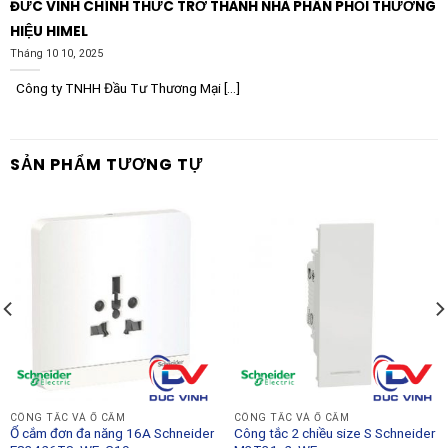
ĐỨC VINH CHÍNH THỨC TRỞ THÀNH NHÀ PHÂN PHỐI THƯƠNG
HIỆU HIMEL
Tháng 10 10, 2025
Công ty TNHH Đầu Tư Thương Mại [...]
SẢN PHẨM TƯƠNG TỰ
CÔNG TẮC VÀ Ổ CẮM
CÔNG TẮC VÀ Ổ CẮM
Ổ cắm đơn đa năng 16A Schneider
Công tắc 2 chiều size S Schneider