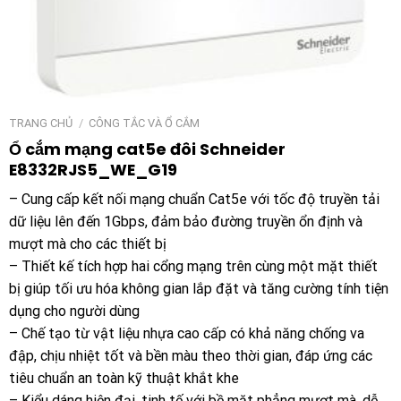
TRANG CHỦ
/
CÔNG TẮC VÀ Ổ CẮM
Ổ cắm mạng cat5e đôi Schneider
E8332RJS5_WE_G19
– Cung cấp kết nối mạng chuẩn Cat5e với tốc độ truyền tải
dữ liệu lên đến 1Gbps, đảm bảo đường truyền ổn định và
mượt mà cho các thiết bị
– Thiết kế tích hợp hai cổng mạng trên cùng một mặt thiết
bị giúp tối ưu hóa không gian lắp đặt và tăng cường tính tiện
dụng cho người dùng
– Chế tạo từ vật liệu nhựa cao cấp có khả năng chống va
đập, chịu nhiệt tốt và bền màu theo thời gian, đáp ứng các
tiêu chuẩn an toàn kỹ thuật khắt khe
– Kiểu dáng hiện đại, tinh tế với bề mặt phẳng mượt mà, dễ