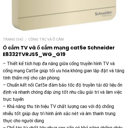
TRANG CHỦ
/
CÔNG TẮC VÀ Ổ CẮM
Ổ cắm TV và ổ cắm mạng cat5e Schneider
E8332TVRJS5_WG_G19
– Thiết kế tích hợp đa năng giữa cổng truyền hình TV và
cổng mạng Cat5e giúp tối ưu hóa không gian lắp đặt và tăng
tính thẩm mỹ cho căn phòng
– Chuẩn kết nối Cat5e đảm bảo tốc độ truyền tải dữ liệu ổn
định và nhanh chóng đáp ứng tốt nhu cầu giải trí và làm việc
trực tuyến
– Khả năng thu tín hiệu TV chất lượng cao với độ chống
nhiễu tốt giúp duy trì hình ảnh sắc nét và âm thanh trung
thực cho người dùng
– Chế tác từ chất liệu nhựa cao cấp có khả năng chống cháy