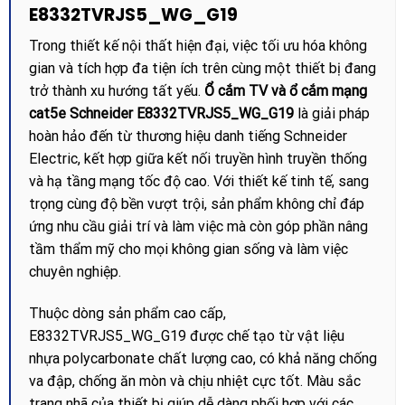
E8332TVRJS5_WG_G19
Trong thiết kế nội thất hiện đại, việc tối ưu hóa không
gian và tích hợp đa tiện ích trên cùng một thiết bị đang
trở thành xu hướng tất yếu.
Ổ cắm TV và ổ cắm mạng
cat5e Schneider E8332TVRJS5_WG_G19
là giải pháp
hoàn hảo đến từ thương hiệu danh tiếng Schneider
Electric, kết hợp giữa kết nối truyền hình truyền thống
và hạ tầng mạng tốc độ cao. Với thiết kế tinh tế, sang
trọng cùng độ bền vượt trội, sản phẩm không chỉ đáp
ứng nhu cầu giải trí và làm việc mà còn góp phần nâng
tầm thẩm mỹ cho mọi không gian sống và làm việc
chuyên nghiệp.
Thuộc dòng sản phẩm cao cấp,
E8332TVRJS5_WG_G19 được chế tạo từ vật liệu
nhựa polycarbonate chất lượng cao, có khả năng chống
va đập, chống ăn mòn và chịu nhiệt cực tốt. Màu sắc
trang nhã của thiết bị giúp dễ dàng phối hợp với các