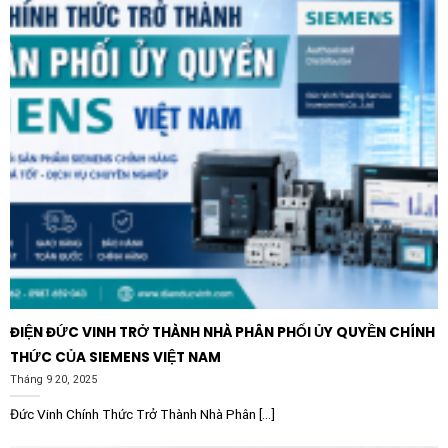
để bảo vệ quyền lợi của bạn. Các sản phẩm chính hãng
không chỉ có tuổi thọ cao gấp nhiều lần hàng giả, hàng
nhái mà còn được hưởng chính sách bảo hành dài hạn
từ nhà sản xuất. Với uy tín toàn cầu của Schneider
Electric, bạn hoàn toàn có thể tin tưởng vào độ ổn định
của hệ thống kết nối thông tin trong công trình, đảm
bảo cuộc sống tiện nghi và hiện đại cho gia đình mình.
ĐIỆN ĐỨC VINH TRỞ THÀNH NHÀ PHÂN PHỐI ỦY QUYỀN CHÍNH
THỨC CỦA SIEMENS VIỆT NAM
Tháng 9 20, 2025
Đức Vinh Chính Thức Trở Thành Nhà Phân [...]