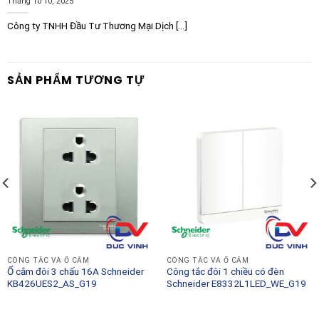
Tháng 10 10, 2025
Công ty TNHH Đầu Tư Thương Mại Dịch [...]
SẢN PHẨM TƯƠNG TỰ
CÔNG TẮC VÀ Ổ CẮM
CÔNG TẮC VÀ Ổ CẮM
Ổ cắm đôi 3 chấu 16A Schneider
Công tắc đôi 1 chiều có đèn
KB426UES2_AS_G19
Schneider E8332L1LED_WE_G19