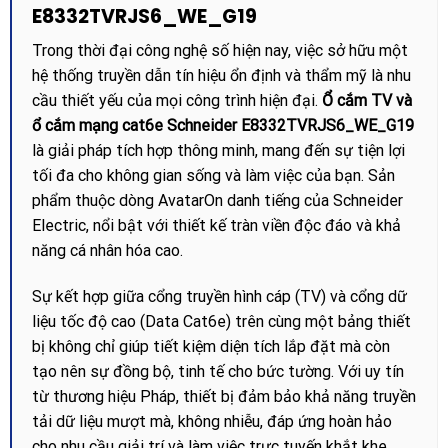
E8332TVRJS6_WE_G19
Trong thời đại công nghệ số hiện nay, việc sở hữu một
hệ thống truyền dẫn tín hiệu ổn định và thẩm mỹ là nhu
cầu thiết yếu của mọi công trình hiện đại.
Ổ cắm TV và
ổ cắm mạng cat6e Schneider E8332TVRJS6_WE_G19
là giải pháp tích hợp thông minh, mang đến sự tiện lợi
tối đa cho không gian sống và làm việc của bạn. Sản
phẩm thuộc dòng AvatarOn danh tiếng của Schneider
Electric, nổi bật với thiết kế tràn viền độc đáo và khả
năng cá nhân hóa cao.
Sự kết hợp giữa cổng truyền hình cáp (TV) và cổng dữ
liệu tốc độ cao (Data Cat6e) trên cùng một bảng thiết
bị không chỉ giúp tiết kiệm diện tích lắp đặt mà còn
tạo nên sự đồng bộ, tinh tế cho bức tường. Với uy tín
từ thương hiệu Pháp, thiết bị đảm bảo khả năng truyền
tải dữ liệu mượt mà, không nhiễu, đáp ứng hoàn hảo
cho nhu cầu giải trí và làm việc trực tuyến khắt khe