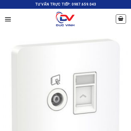
Skip
TƯ VẤN TRỰC TIẾP: 0987.659.043
to
content