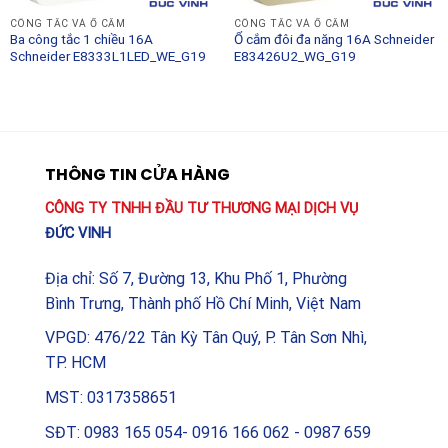
CÔNG TẮC VÀ Ổ CẮM
CÔNG TẮC VÀ Ổ CẮM
Ba công tắc 1 chiều 16A
Ổ cắm đôi đa năng 16A Schneider
Schneider E8333L1LED_WE_G19
E83426U2_WG_G19
THÔNG TIN CỬA HÀNG
CÔNG TY TNHH ĐẦU TƯ THƯƠNG MẠI DỊCH VỤ
ĐỨC VINH
Địa chỉ: Số 7, Đường 13, Khu Phố 1, Phường
Bình Trưng, Thành phố Hồ Chí Minh, Việt Nam
VPGD: 476/22 Tân Kỳ Tân Quý, P. Tân Sơn Nhì,
TP. HCM
MST: 0317358651
SĐT: 0983 165 054- 0916 166 062 - 0987 659