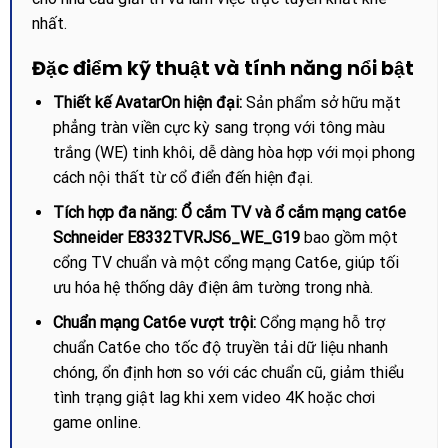
nhất.
Đặc điểm kỹ thuật và tính năng nổi bật
Thiết kế AvatarOn hiện đại:
Sản phẩm sở hữu mặt
phẳng tràn viền cực kỳ sang trọng với tông màu
trắng (WE) tinh khôi, dễ dàng hòa hợp với mọi phong
cách nội thất từ cổ điển đến hiện đại.
Tích hợp đa năng:
Ổ cắm TV và ổ cắm mạng cat6e
Schneider E8332TVRJS6_WE_G19
bao gồm một
cổng TV chuẩn và một cổng mạng Cat6e, giúp tối
ưu hóa hệ thống dây điện âm tường trong nhà.
Chuẩn mạng Cat6e vượt trội:
Cổng mạng hỗ trợ
chuẩn Cat6e cho tốc độ truyền tải dữ liệu nhanh
chóng, ổn định hơn so với các chuẩn cũ, giảm thiểu
tình trạng giật lag khi xem video 4K hoặc chơi
game online.