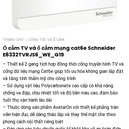
TRANG CHỦ
/
CÔNG TẮC VÀ Ổ CẮM
Ổ cắm TV và ổ cắm mạng cat6e Schneider
E8332TVRJS6_WE_G19
– Thiết kế 2 gang tích hợp đồng thời cổng truyền hình TV và
cổng dữ liệu mạng Cat6e giúp tối ưu hóa không gian lắp đặt
và tăng tính thẩm mỹ cho công trình
– Sử dụng vật liệu Polycarbonate cao cấp có khả năng
chống va đập, chịu nhiệt tốt và độ bền màu cao, đảm bảo
tuổi thọ vận hành lâu dài
– Thuộc dòng sản phẩm AvatarOn với thiết kế phẳng tràn
viền hiện đại, dễ dàng tháo lắp và thay thế mặt che theo
phong cách nội thất riêng biệt
– Đáp ứng các tiêu chuẩn quốc tế khắt khe về an toàn điện