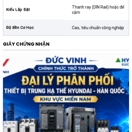
Chất liệu cao cấp:
Vỏ ngoài được làm từ nhựa chống
Thanh ray (DIN Rail) hoặc đế
cháy, cách điện tuyệt đối, bảo vệ an toàn cho người
Kiểu Lắp Đặt
cắm
vận hành và hệ thống điện. Các tiếp điểm bằng hợp
kim bạc giúp tăng khả năng dẫn điện và chống mài
Độ Bền Cơ Học
Cao, tiêu chuẩn công nghiệp
mòn.
Dễ dàng lắp đặt và bảo trì:
Thiết kế dạng chân cắm
GIẤY CHỨNG NHẬN
tiêu chuẩn giúp việc thay thế hoặc bảo trì định kỳ
trở nên đơn giản, không cần tháo rời toàn bộ hệ
thống dây điện.
Lợi ích khi sử dụng sản phẩm
Sử dụng Rơ le trung gian CHINT NXRC-22/Z 506929
nguồn 220V DC 2NO + 2NC chuẩn mang lại nhiều giá trị
thực tế cho hệ thống điện công nghiệp. Đầu tiên là khả
năng cách ly điện giữa mạch điều khiển yếu và mạch
lực công suất lớn, giúp bảo vệ các thiết bị nhạy cảm
như PLC hay vi mạch xử lý. Thứ hai, nhờ độ tin cậy cao
của thương hiệu CHINT, hệ thống sẽ giảm thiểu tối đa