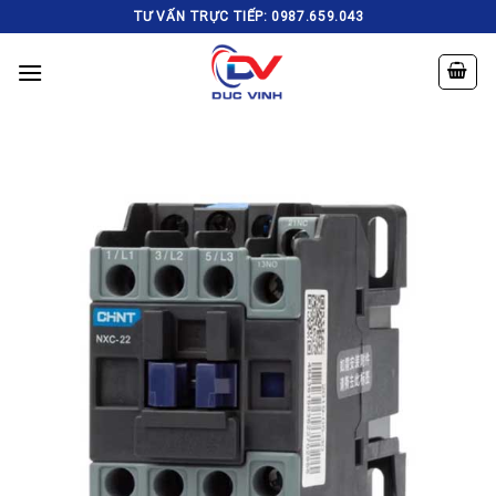
Skip
TƯ VẤN TRỰC TIẾP: 0987.659.043
to
content