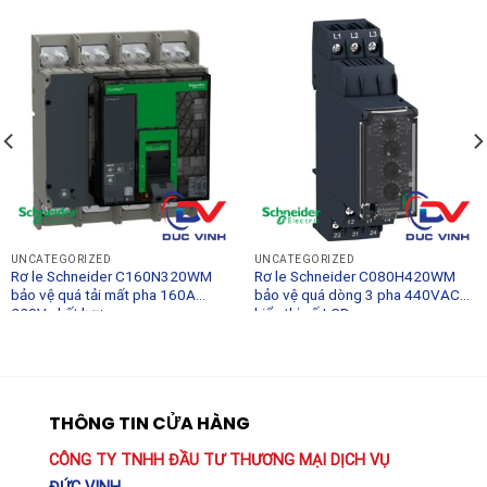
UNCATEGORIZED
UNCATEGORIZED
Rơ le Schneider C160N320WM
Rơ le Schneider C080H420WM
bảo vệ quá tải mất pha 160A
bảo vệ quá dòng 3 pha 440VAC
220V chất lượng cao
hiển thị số LCD
THÔNG TIN CỬA HÀNG
CÔNG TY TNHH ĐẦU TƯ THƯƠNG MẠI DỊCH VỤ