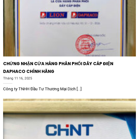
Hệ thống tòa nhà thông minh:
Điều khiển hệ thống
chiếu sáng, quạt thông gió và các thiết bị phụ trợ
trong các tủ điện phân phối DC.
Công nghiệp máy móc:
Tích hợp trong các máy chế
biến thực phẩm, máy dệt, máy đóng gói để thực
hiện các lệnh logic đóng/ngắt tuần tự.
Hệ thống bảo vệ:
Kết hợp với các loại cảm biến
CHỨNG NHẬN CỬA HÀNG PHÂN PHỐI DÂY CÁP ĐIỆN
hoặc rơ le bảo vệ khác để ngắt mạch điều khiển khi
DAPHACO CHÍNH HÃNG
có sự cố xảy ra.
Tháng 11 16, 2025
Công ty TNHH Đầu Tư Thương Mại Dịch [...]
Với chất lượng đã được khẳng định trên toàn cầu, Rơ
le trung gian CHINT NXRC-22/Z 506929 nguồn 220V
DC 2NO + 2NC chuẩn chính là lựa chọn kinh tế và hiệu
quả nhất cho các giải pháp tự động hóa của bạn.