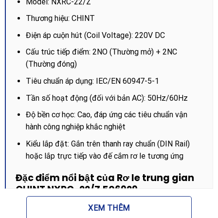
Model: NXRC-22/Z
Thương hiệu: CHINT
Điện áp cuộn hút (Coil Voltage): 220V DC
Cấu trúc tiếp điểm: 2NO (Thường mở) + 2NC
(Thường đóng)
Tiêu chuẩn áp dụng: IEC/EN 60947-5-1
Tần số hoạt động (đối với bản AC): 50Hz/60Hz
Độ bền cơ học: Cao, đáp ứng các tiêu chuẩn vận
hành công nghiệp khắc nghiệt
Kiểu lắp đặt: Gắn trên thanh ray chuẩn (DIN Rail)
hoặc lắp trực tiếp vào đế cắm rơ le tương ứng
Đặc điểm nổi bật của Rơ le trung gian
CHINT NXRC-22/Z 506929
Sản phẩm Rơ le trung gian CHINT NXRC-22/Z 506929
XEM THÊM