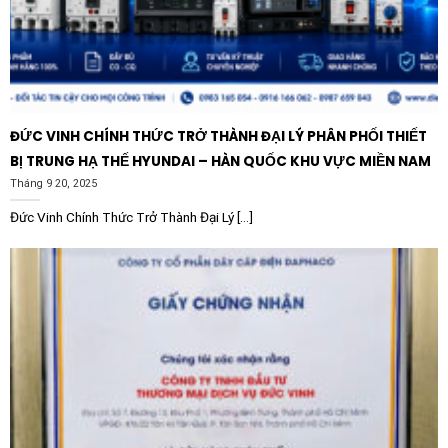
các sự cố do hỏng hóc rơ le, từ đó duy trì dây chuyền
sản xuất hoạt động liên tục.
Ngoài ra, giá thành cạnh tranh của sản phẩm so với các
thương hiệu châu Âu cùng phân khúc cũng là một điểm
ĐỨC VINH CHÍNH THỨC TRỞ THÀNH ĐẠI LÝ PHÂN PHỐI THIẾT
cộng lớn, giúp doanh nghiệp tối ưu hóa chi phí đầu tư
BỊ TRUNG HẠ THẾ HYUNDAI – HÀN QUỐC KHU VỰC MIỀN NAM
thiết bị mà vẫn đảm bảo các tiêu chuẩn kỹ thuật quốc
Tháng 9 20, 2025
tế IEC/EN khắt khe.
Đức Vinh Chính Thức Trở Thành Đại Lý [...]
Ứng dụng thực tế của Rơ le trung gian
CHINT NXRC-22/Z 506929
Nhờ dải tính năng đa dạng, Rơ le trung gian CHINT
NXRC-22/Z 506929 nguồn 220V DC 2NO + 2NC chuẩn
được ứng dụng rộng rãi trong nhiều lĩnh vực:
Hệ thống điều khiển trung tâm:
Sử dụng làm rơ le
đệm cho tín hiệu đầu ra của PLC, điều khiển các khởi
động từ hoặc van điện từ.