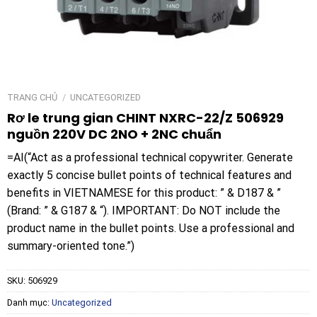
TRANG CHỦ
/
UNCATEGORIZED
Rơ le trung gian CHINT NXRC-22/Z 506929
nguồn 220V DC 2NO + 2NC chuẩn
=AI(“Act as a professional technical copywriter. Generate
exactly 5 concise bullet points of technical features and
benefits in VIETNAMESE for this product: ” & D187 & ”
(Brand: ” & G187 & “). IMPORTANT: Do NOT include the
product name in the bullet points. Use a professional and
summary-oriented tone.”)
SKU:
506929
Danh mục:
Uncategorized