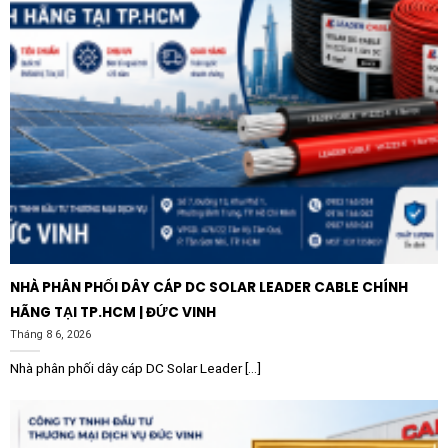
bảo vệ quá tải ngắn mạch tốt chính là giải pháp kinh tế
và an toàn, đáp ứng mọi yêu cầu khắt khe về bảo vệ hệ
thống điện hiện đại.
NHÀ PHÂN PHỐI DÂY CÁP DC SOLAR LEADER CABLE CHÍNH
HÃNG TẠI TP.HCM | ĐỨC VINH
Tháng 8 6, 2026
Nhà phân phối dây cáp DC Solar Leader [...]