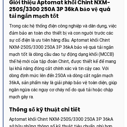
Giới thiệu Aptomat khối Chint NXM-
250S/3300 250A 3P 36kA bảo vệ quá
tải ngắn mạch tốt
Trong các hệ thống điện công nghiệp và dân dụng, việc
đảm bảo an toàn cho thiết bị và con người trước các
sự cố điện là ưu tiên hàng đầu. Aptomat khối Chint
NXM-250S/3300 250A 3P 36kA bảo vệ quá tải ngắn
mạch tốt là dòng cầu dao tự động dạng khối (MCCB)
thế hệ mới của tập đoàn Chint, được thiết kế để mang
lại khả năng đóng cắt chính xác và tin cậy cao. Với
dòng định mức lên đến 250A và dòng cắt ngắn mạch
36kA, sản phẩm này là giải pháp bảo vệ toàn diện, giúp
ngăn ngừa các nguy cơ cháy nổ do quá tải hoặc chập
mạch gây ra.
Thông số kỹ thuật chi tiết
Aptomat khối Chint NXM-250S/3300 250A 3P 36kA
sở hữu những thông số kỹ thuật tiêu chuẩn, phù hợp