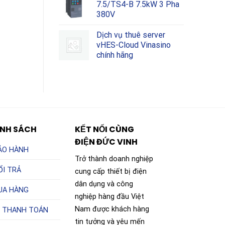
7.5/TS4-B 7.5kW 3 Pha
380V
Dịch vụ thuê server
vHES-Cloud Vinasino
chính hãng
ÍNH SÁCH
KẾT NỐI CÙNG
ĐIỆN ĐỨC VINH
ẢO HÀNH
Trở thành doanh nghiệp
ỔI TRẢ
cung cấp thiết bị điện
dân dụng và công
UA HÀNG
nghiệp hàng đầu Việt
Nam được khách hàng
 THANH TOÁN
tin tưởng và yêu mến