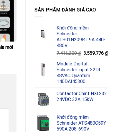
SẢN PHẨM ĐÁNH GIÁ CAO
Khởi động mềm
Schneider
ATS01N209RT 9A 440-
480V
ia mới
Giá
Giá
7.416.200
₫
3.559.776
₫
gốc
hiện
Module Digital
là:
tại
Schneider input 32DI
7.416.200 ₫.
là:
48VAC Quantum
3.559.776 ₫
140DAI45300
Contactor Chint NXC-32
24VDC 32A 15kW
Khởi động mềm
Schneider ATS480C59Y
590A 208-690V