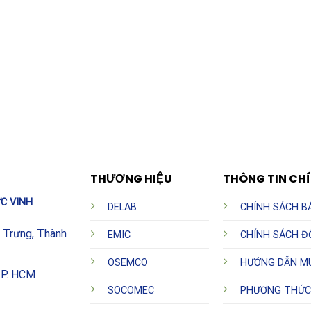
THƯƠNG HIỆU
THÔNG TIN CH
C VINH
DELAB
CHÍNH SÁCH B
h Trưng, Thành
EMIC
CHÍNH SÁCH Đ
OSEMCO
HƯỚNG DẪN M
TP. HCM
SOCOMEC
PHƯƠNG THỨC