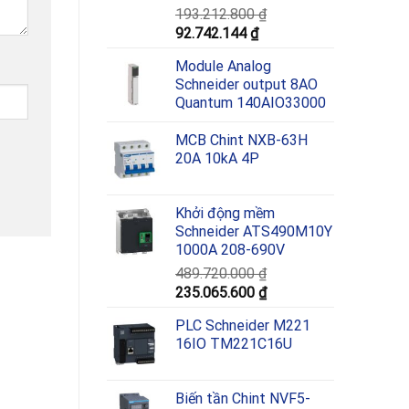
193.212.800
₫
Giá
Giá
92.742.144
₫
gốc
hiện
Module Analog
là:
tại
Schneider output 8AO
193.212.800 ₫.
là:
Quantum 140AIO33000
92.742.144 ₫.
MCB Chint NXB-63H
20A 10kA 4P
Khởi động mềm
Schneider ATS490M10Y
1000A 208-690V
489.720.000
₫
Giá
Giá
235.065.600
₫
gốc
hiện
PLC Schneider M221
là:
tại
16IO TM221C16U
489.720.000 ₫.
là:
235.065.600 ₫.
Biến tần Chint NVF5-