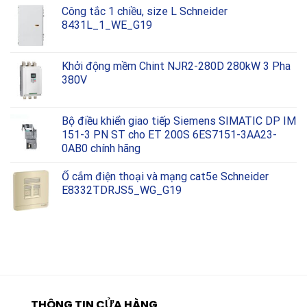
Công tắc 1 chiều, size L Schneider
8431L_1_WE_G19
Khởi động mềm Chint NJR2-280D 280kW 3 Pha
380V
Bộ điều khiển giao tiếp Siemens SIMATIC DP IM
151-3 PN ST cho ET 200S 6ES7151-3AA23-
0AB0 chính hãng
Ổ cắm điện thoại và mạng cat5e Schneider
E8332TDRJS5_WG_G19
THÔNG TIN CỬA HÀNG