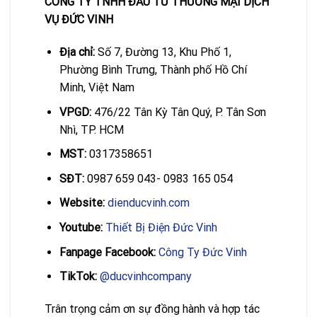
CÔNG TY TNHH ĐẦU TƯ THƯƠNG MẠI DỊCH
VỤ ĐỨC VINH
Địa chỉ:
Số 7, Đường 13, Khu Phố 1,
Phường Bình Trưng, Thành phố Hồ Chí
Minh, Việt Nam
VPGD:
476/22 Tân Kỳ Tân Quý, P. Tân Sơn
Nhì, TP. HCM
MST:
0317358651
SĐT:
0987 659 043- 0983 165 054
Website:
dienducvinh.com
Youtube:
Thiết Bị Điện Đức Vinh
Fanpage Facebook:
Công Ty Đức Vinh
TikTok:
@ducvinhcompany
Trân trọng cảm ơn sự đồng hành và hợp tác