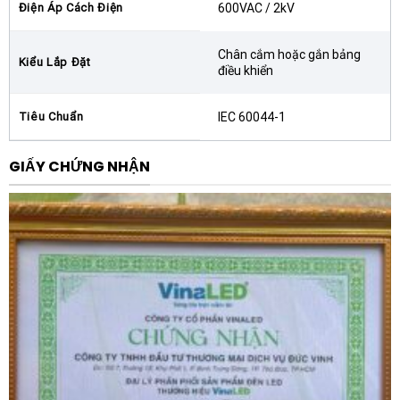
và chắc chắn.
Điện Áp Cách Điện
600VAC / 2kV
Độ bền vượt trội:
Vỏ ngoài được làm từ vật liệu
Chân cắm hoặc gắn bảng
cách điện cao cấp, có khả năng chống cháy và chịu
Kiểu Lắp Đặt
điều khiển
được va đập cơ học. Lõi thép chất lượng cao giúp
giảm thiểu tổn hao năng lượng và duy trì hiệu suất
Tiêu Chuẩn
IEC 60044-1
lâu dài.
Khả năng tương thích hoàn hảo:
Biến dòng 3CT
GIẤY CHỨNG NHẬN
được thiết kế để phối hợp tốt nhất với các dòng rơ
le bảo vệ điện tử EOCR của Schneider, tạo thành
một hệ thống bảo vệ động cơ toàn diện.
Lợi ích khi lắp đặt Biến dòng Schneider
3CT (100 ~ 400)
Việc sử dụng Biến dòng Schneider 3CT (100 ~ 400)
bảo vệ 3 pha dải dòng 100-400/5A chân cắm mang lại
những giá trị thiết thực cho hệ thống điện công nghiệp: