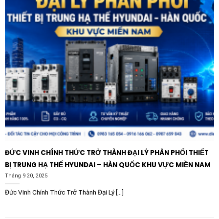
ĐỨC VINH CHÍNH THỨC TRỞ THÀNH ĐẠI LÝ PHÂN PHỐI THIẾT
BỊ TRUNG HẠ THẾ HYUNDAI – HÀN QUỐC KHU VỰC MIỀN NAM
Tháng 9 20, 2025
Đức Vinh Chính Thức Trở Thành Đại Lý [...]