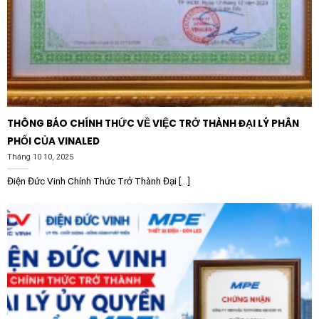
Đầu tiên, sản phẩm giúp bảo vệ an toàn cho các thiết
bị đắt tiền như động cơ, máy nén và hệ thống băng tải
bằng cách cung cấp tín hiệu chính xác cho rơ le ngắt
mạch kịp thời khi có sự cố. Điều này giúp giảm thiểu rủi
ro cháy nổ và hư hại thiết bị.
Thứ hai, thiết kế chuẩn hóa của Schneider giúp doanh
THÔNG BÁO CHÍNH THỨC VỀ VIỆC TRỞ THÀNH ĐẠI LÝ PHÂN
nghiệp dễ dàng trong việc bảo trì, thay thế và nâng cấp
PHỐI CỦA VINALED
hệ thống. Với uy tín toàn cầu, việc lựa chọn biến dòng
Tháng 10 10, 2025
Schneider còn giúp tăng giá trị và sự chuyên nghiệp
cho các công trình tủ điện.
Điện Đức Vinh Chính Thức Trở Thành Đại [...]
Ứng dụng thực tế của sản phẩm
Nhờ dải dòng rộng và tính linh hoạt, Biến dòng
Schneider 3CT (100 ~ 400) bảo vệ 3 pha dải dòng
100-400/5A chân cắm được ứng dụng rộng rãi trong:
Tủ điện phân phối:
Dùng để đo lường dòng điện