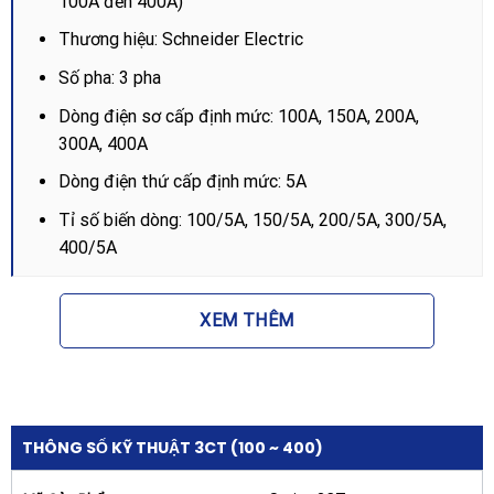
100A đến 400A)
Thương hiệu: Schneider Electric
Số pha: 3 pha
Dòng điện sơ cấp định mức: 100A, 150A, 200A,
300A, 400A
Dòng điện thứ cấp định mức: 5A
Tỉ số biến dòng: 100/5A, 150/5A, 200/5A, 300/5A,
400/5A
Dung lượng (Công suất định mức): 1.25VA đến 5VA
(tùy model)
XEM THÊM
Cấp chính xác: Class 1.0 hoặc 3.0 (tùy mục đích đo
lường hoặc bảo vệ)
Điện áp cách điện: 600VAC / 2kV
THÔNG SỐ KỸ THUẬT 3CT (100 ~ 400)
Kiểu lắp đặt: Chân cắm hoặc gắn bảng điều khiển
Tiêu chuẩn: IEC 60044-1