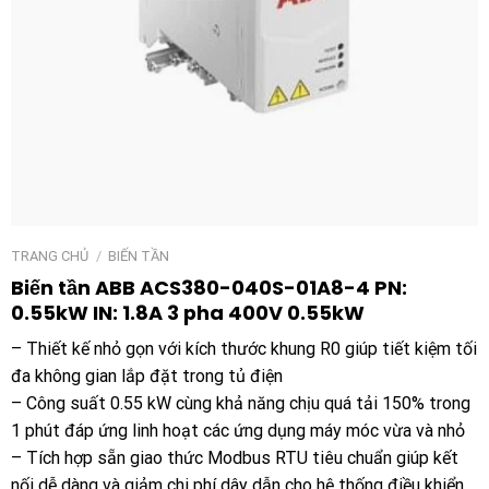
TRANG CHỦ
/
BIẾN TẦN
Biến tần ABB ACS380-040S-01A8-4 PN:
0.55kW IN: 1.8A 3 pha 400V 0.55kW
– Thiết kế nhỏ gọn với kích thước khung R0 giúp tiết kiệm tối
đa không gian lắp đặt trong tủ điện
– Công suất 0.55 kW cùng khả năng chịu quá tải 150% trong
1 phút đáp ứng linh hoạt các ứng dụng máy móc vừa và nhỏ
– Tích hợp sẵn giao thức Modbus RTU tiêu chuẩn giúp kết
nối dễ dàng và giảm chi phí dây dẫn cho hệ thống điều khiển