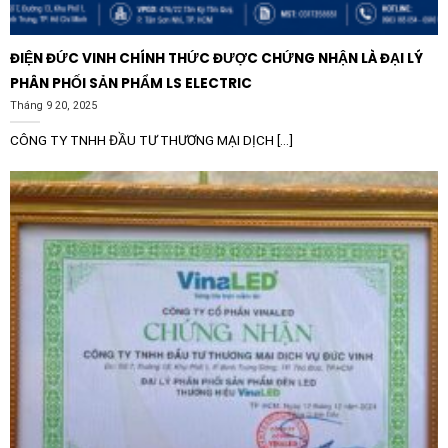
Máy thực phẩm và đồ uống:
Sử dụng cho máy trộn,
ĐIỆN ĐỨC VINH CHÍNH THỨC ĐƯỢC CHỨNG NHẬN LÀ ĐẠI LÝ
máy nghiền, hệ thống đóng chai và các băng chuyền
PHÂN PHỐI SẢN PHẨM LS ELECTRIC
sản xuất.
Tháng 9 20, 2025
Ngành dệt may:
Điều khiển tốc độ các trục quay,
CÔNG TY TNHH ĐẦU TƯ THƯƠNG MẠI DỊCH [...]
máy dệt và máy nhuộm đòi hỏi sự chính xác cao.
Xử lý vật liệu:
Ứng dụng trong các loại băng tải, cầu
trục và các hệ thống nâng hạ quy mô nhỏ.
Ngành cao su và nhựa:
Điều khiển các máy đùn, máy
tạo hình sản phẩm.
Hệ thống bơm và quạt:
Điều khiển áp suất và lưu
lượng trong các ứng dụng duy trì áp suất đường
ống hoặc mức nước.
Với sự kết hợp hoàn hảo giữa công nghệ tiên tiến từ
Thụy Sĩ và thiết kế tối ưu, Biến tần ABB ACS380-
040S-01A8-4 PN: 0.55kW là sự đầu tư tin cậy cho mọi