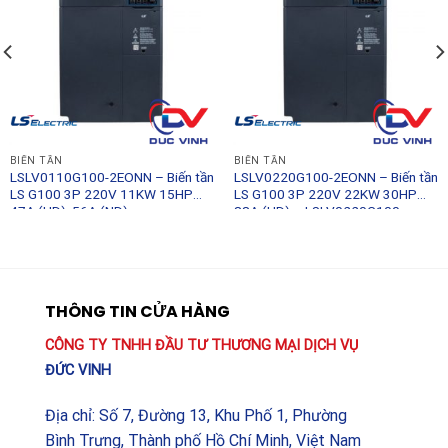
BIẾN TẦN
BIẾN TẦN
LSLV0110G100-2EONN – Biến tần
LSLV0220G100-2EONN – Biến tần
LS G100 3P 220V 11KW 15HP
LS G100 3P 220V 22KW 30HP
47A (HD), 56A (ND) –
88A (HD) – LSLV0220G100-
LSLV0110G100-2EONN – LS
2EONN – LS
THÔNG TIN CỬA HÀNG
CÔNG TY TNHH ĐẦU TƯ THƯƠNG MẠI DỊCH VỤ
ĐỨC VINH
Địa chỉ: Số 7, Đường 13, Khu Phố 1, Phường
Bình Trưng, Thành phố Hồ Chí Minh, Việt Nam