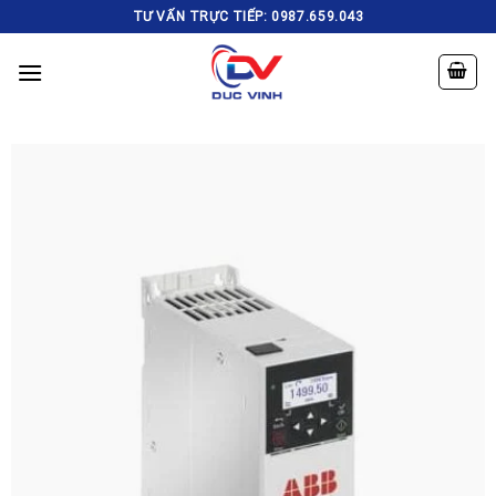
Skip
TƯ VẤN TRỰC TIẾP: 0987.659.043
to
content