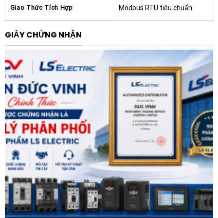
Lợi ích khi sử dụng sản phẩm
Giao Thức Tích Hợp
Modbus RTU tiêu chuẩn
Sử dụng Biến tần ABB ACS380-040S-01A8-4 mang lại
lợi ích kinh tế và kỹ thuật lâu dài cho doanh nghiệp.
GIẤY CHỨNG NHẬN
Việc tích hợp sẵn bộ lọc EMC, bộ điều khiển phanh hãm
và Modbus RTU giúp giảm thiểu nhu cầu mua sắm các
thiết bị ngoại vi, từ đó tối ưu hóa tổng chi phí đầu tư.
Hệ thống làm mát được thiết kế thông minh giúp tối
đa hóa luồng không khí, đảm bảo thiết bị hoạt động ổn
định ngay cả trong điều kiện tải nặng liên tục. Đặc biệt,
thuộc hệ sinh thái All-Compatible của ABB, ACS380
cho phép người dùng chuyển đổi dễ dàng giữa các
dòng biến tần khác nhau của hãng nhờ giao diện và cấu
trúc thông số tương đồng.
Ứng dụng thực tế
Nhờ dải tính năng mạnh mẽ, Biến tần ABB ACS380-
040S-01A8-4 được ứng dụng rộng rãi trong nhiều lĩnh
vực: