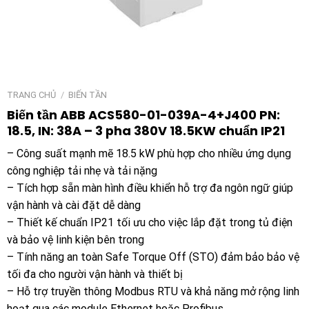
TRANG CHỦ
/
BIẾN TẦN
Biến tần ABB ACS580-01-039A-4+J400 PN:
18.5, IN: 38A – 3 pha 380V 18.5KW chuẩn IP21
– Công suất mạnh mẽ 18.5 kW phù hợp cho nhiều ứng dụng
công nghiệp tải nhẹ và tải nặng
– Tích hợp sẵn màn hình điều khiển hỗ trợ đa ngôn ngữ giúp
vận hành và cài đặt dễ dàng
– Thiết kế chuẩn IP21 tối ưu cho việc lắp đặt trong tủ điện
và bảo vệ linh kiện bên trong
– Tính năng an toàn Safe Torque Off (STO) đảm bảo bảo vệ
tối đa cho người vận hành và thiết bị
– Hỗ trợ truyền thông Modbus RTU và khả năng mở rộng linh
hoạt qua các module Ethernet hoặc Profibus