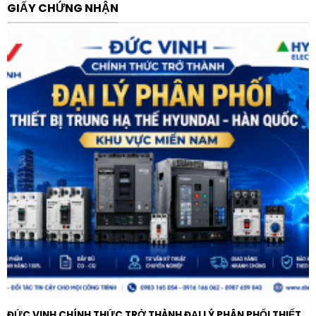
tạp, giúp tối ưu không gian lắp đặt.
GIẤY CHỨNG NHẬN
Ứng dụng thực tế của Biến tần ABB
ACS580-01-039A-4+J400
Nhờ dải công suất tầm trung và các tính năng linh
hoạt, sản phẩm được ứng dụng rộng rãi trong:
Hệ thống bơm và quạt:
Điều khiển lưu lượng nước
trong các nhà máy xử lý nước thải, hệ thống tăng áp
hoặc quạt hút công nghiệp.
Máy nén khí:
Điều chỉnh tốc độ động cơ máy nén
theo nhu cầu sử dụng thực tế để tiết kiệm điện.
Băng tải và vận chuyển:
Kiểm soát tốc độ mượt mà
cho các hệ thống băng chuyền trong ngành thực
phẩm, đóng gói.
Công nghiệp dệt sợi và in ấn:
Đảm bảo mô-men
xoắn ổn định cho các quy trình cuộn, xả và kéo sợi.
ĐỨC VINH CHÍNH THỨC TRỞ THÀNH ĐẠI LÝ PHÂN PHỐI THIẾT