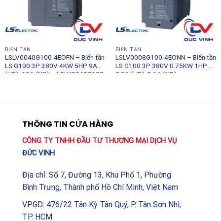
BIẾN TẦN
BIẾN TẦN
LSLV0040G100-4EOFN – Biến tần
LSLV0008G100-4EONN – Biến tần
LS G100 3P 380V 4KW 5HP 9A
LS G100 3P 380V 0.75KW 1HP
(HD), 10A (ND) – LSLV0040G100-
2.5A (HD), 3.1A (ND) –
4EOFN – LS
LSLV0008G100-4EONN – LS
THÔNG TIN CỬA HÀNG
CÔNG TY TNHH ĐẦU TƯ THƯƠNG MẠI DỊCH VỤ
ĐỨC VINH
Địa chỉ: Số 7, Đường 13, Khu Phố 1, Phường
Bình Trưng, Thành phố Hồ Chí Minh, Việt Nam
VPGD: 476/22 Tân Kỳ Tân Quý, P. Tân Sơn Nhì,
TP. HCM