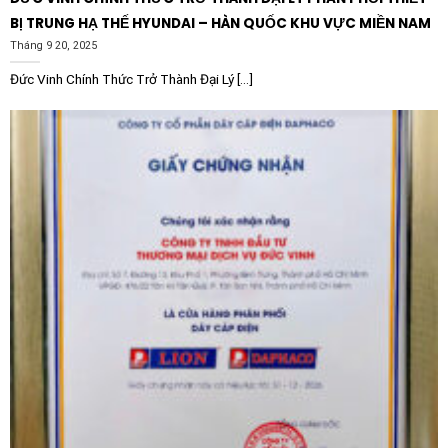
Sản xuất vật liệu xây dựng:
Ứng dụng trong máy
BỊ TRUNG HẠ THẾ HYUNDAI – HÀN QUỐC KHU VỰC MIỀN NAM
nghiền, máy trộn và các thiết bị chế biến gỗ, nhựa.
Tháng 9 20, 2025
Đức Vinh Chính Thức Trở Thành Đại Lý [...]
Với uy tín hàng đầu của thương hiệu ABB, Biến tần ABB
ACS580-01-039A-4+J400 PN: 18.5, IN: 38A – 3 pha
380V 18.5KW chuẩn IP21 chính là người đồng hành
đáng tin cậy để nâng cấp hệ thống tự động hóa của
bạn lên một tầm cao mới.