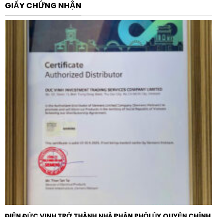
GIẤY CHỨNG NHẬN
Việc tích hợp sẵn chức năng ngắt mô-men xoắn an
toàn (Safe Torque Off – STO) đạt chuẩn SIL3 đảm
bảo an toàn tối đa cho nhân viên vận hành và thiết bị
khi xảy ra sự cố. Ngoài ra, thiết kế dạng mô-đun giúp
việc bảo trì, thay thế trở nên dễ dàng và nhanh chóng
hơn bao giờ hết.
Ứng dụng thực tế
Nhờ dải tính năng đa dụng và công suất mạnh mẽ, sản
phẩm này được ứng dụng rộng rãi trong nhiều lĩnh vực:
Hệ thống bơm và quạt:
Điều khiển lưu lượng nước,
áp suất trong các nhà máy xử lý nước, hệ thống
HVAC và quạt thông gió công nghiệp.
Ngành thực phẩm và đồ uống (F&B):
Sử dụng cho
máy trộn, máy nghiền, máy đóng gói và các dây
chuyền sản xuất tự động.
ĐIỆN ĐỨC VINH TRỞ THÀNH NHÀ PHÂN PHỐI ỦY QUYỀN CHÍNH