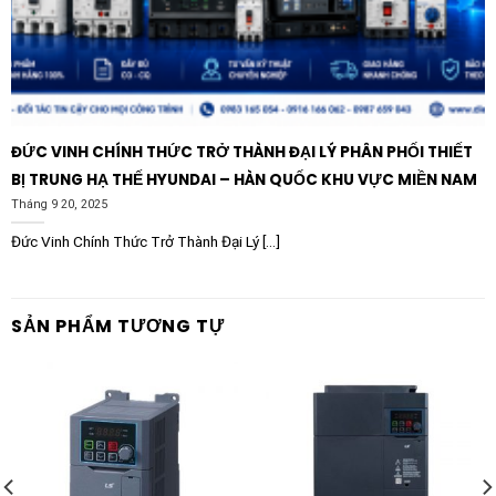
ĐỨC VINH CHÍNH THỨC TRỞ THÀNH ĐẠI LÝ PHÂN PHỐI THIẾT
BỊ TRUNG HẠ THẾ HYUNDAI – HÀN QUỐC KHU VỰC MIỀN NAM
Tháng 9 20, 2025
Đức Vinh Chính Thức Trở Thành Đại Lý [...]
SẢN PHẨM TƯƠNG TỰ