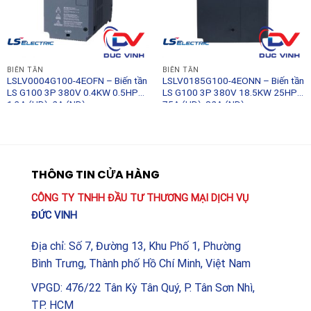
BIẾN TẦN
BIẾN TẦN
LSLV0004G100-4EOFN – Biến tần
LSLV0185G100-4EONN – Biến tần
LS G100 3P 380V 0.4KW 0.5HP
LS G100 3P 380V 18.5KW 25HP
1.3A (HD), 2A (ND) –
75A (HD), 82A (ND) –
LSLV0004G100-4EOFN – LS
LSLV0185G100-4EONN – LS
THÔNG TIN CỬA HÀNG
CÔNG TY TNHH ĐẦU TƯ THƯƠNG MẠI DỊCH VỤ
ĐỨC VINH
Địa chỉ: Số 7, Đường 13, Khu Phố 1, Phường
Bình Trưng, Thành phố Hồ Chí Minh, Việt Nam
VPGD: 476/22 Tân Kỳ Tân Quý, P. Tân Sơn Nhì,
TP. HCM