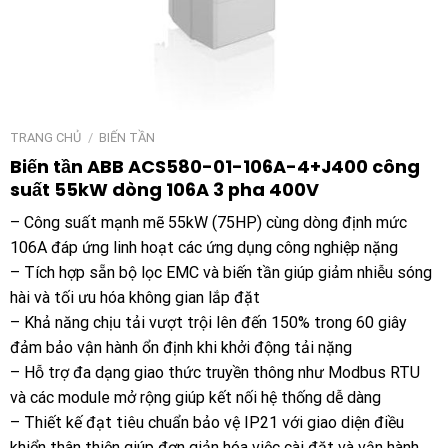
TRANG CHỦ
/
BIẾN TẦN
Biến tần ABB ACS580-01-106A-4+J400 công
suất 55kW dòng 106A 3 pha 400V
– Công suất mạnh mẽ 55kW (75HP) cùng dòng định mức
106A đáp ứng linh hoạt các ứng dụng công nghiệp nặng
– Tích hợp sẵn bộ lọc EMC và biến tần giúp giảm nhiễu sóng
hài và tối ưu hóa không gian lắp đặt
– Khả năng chịu tải vượt trội lên đến 150% trong 60 giây
đảm bảo vận hành ổn định khi khởi động tải nặng
– Hỗ trợ đa dạng giao thức truyền thông như Modbus RTU
và các module mở rộng giúp kết nối hệ thống dễ dàng
– Thiết kế đạt tiêu chuẩn bảo vệ IP21 với giao diện điều
khiển thân thiện giúp đơn giản hóa việc cài đặt và vận hành