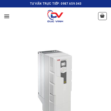
Skip
TƯ VẤN TRỰC TIẾP: 0987.659.043
to
content