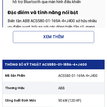
hỗ trợ Bluetooth qua màn hình điều khiển
Đặc điểm và tính năng nổi bật
Biến tần ABB ACS580-01-169A-4+J400 sở hữu nhiều
ưu điểm vượt trội so với các dòng biến tần cũ, mang
lại hiệu suất tối ưu cho hệ thống điện công nghiệp:
XEM THÊM
Thiết kế nhỏ gọn và thông minh:
Giúp giảm diện tích
lắp đặt trong tủ điện, đồng thời vận hành êm ái và
mượt mà hơn các dòng sản phẩm trước đó như
ACS550.
THÔNG SỐ KỸ THUẬT ACS580-01-169A-4+J400
Tích hợp sẵn các tính năng thiết yếu:
Sản phẩm tích
hợp sẵn bộ lọc EMC để giảm nhiễu điện từ, cuộn
Mã Sản Phẩm
ACS580-01-169A-4+J400
cảm xoay chiều giúp giảm thiểu sóng hài theo tiêu
chuẩn EN61000-3-12, và bo mạch được phủ lớp bảo
Thương Hiệu
ABB
vệ (Coated boards) để chống chịu môi trường khắc
nghiệt.
Công Suất Định Mức
90 kW (120 HP)