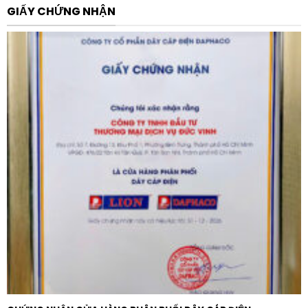
thoại thông minh, tăng tính tiện lợi trong quá trình bảo
GIẤY CHỨNG NHẬN
trì. Bên cạnh đó, các chức năng bảo vệ tích hợp như
bảo vệ quá áp, thấp áp, ngắn mạch và mất pha giúp
bảo vệ động cơ an toàn tuyệt đối, kéo dài tuổi thọ cho
hệ thống máy móc. Tính năng ngắt mô-men xoắn an
toàn (Safe Torque Off – STO) đảm bảo tiêu chuẩn an
toàn cao nhất trong công nghiệp.
Ứng dụng thực tế
Nhờ dải tính năng đa dụng và công suất lớn, Biến tần
ABB ACS580-01-169A-4+J400 PN: 90, IN: 169A 3 pha
380V 90KW được ứng dụng rộng rãi trong nhiều lĩnh
vực sản xuất:
Ngành thực phẩm và đồ uống:
Điều khiển máy trộn,
máy nghiền, hệ thống ép và đóng gói.
Hệ thống xử lý vật liệu:
Vận hành băng tải, máy nâng
hạ và các hệ thống vận chuyển tự động.