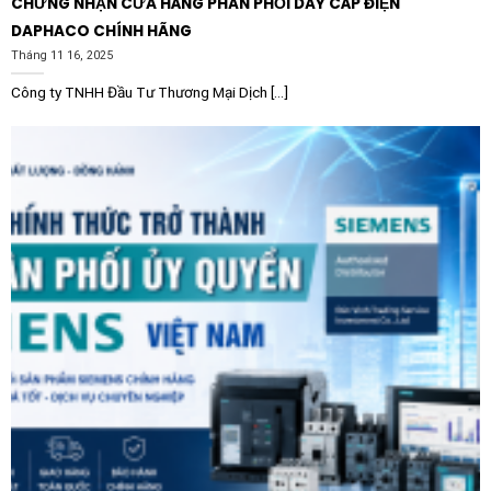
CHỨNG NHẬN CỬA HÀNG PHÂN PHỐI DÂY CÁP ĐIỆN
Xử lý nước và chất thải:
Điều khiển các dòng máy
DAPHACO CHÍNH HÃNG
bơm công suất lớn và quạt thông gió.
Tháng 11 16, 2025
Công nghiệp nặng:
Sử dụng cho máy nén khí, máy
Công ty TNHH Đầu Tư Thương Mại Dịch [...]
đùn nhựa, máy dệt, máy in và các loại máy chế biến
gỗ.
Với độ bền cao và công nghệ tiên tiến từ châu Âu, sản
phẩm này là sự lựa chọn tin cậy cho mọi dự án tự động
hóa đòi hỏi sự ổn định và hiệu suất cao.