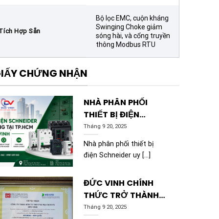
Bộ lọc EMC, cuộn kháng
Swinging Choke giảm
Tích Hợp Sẵn
sóng hài, và cổng truyền
thông Modbus RTU
IẤY CHỨNG NHẬN
NHÀ PHÂN PHỐI
THIẾT BỊ ĐIỆN
SCHNEIDER CHÍNH
Tháng 9 20, 2025
HÃNG TẠI TP.HCM |
Nhà phân phối thiết bị
ĐỨC VINH
điện Schneider uy [...]
ĐỨC VINH CHÍNH
THỨC TRỞ THÀNH
ĐẠI LÝ PHÂN PHỐI
Tháng 9 20, 2025