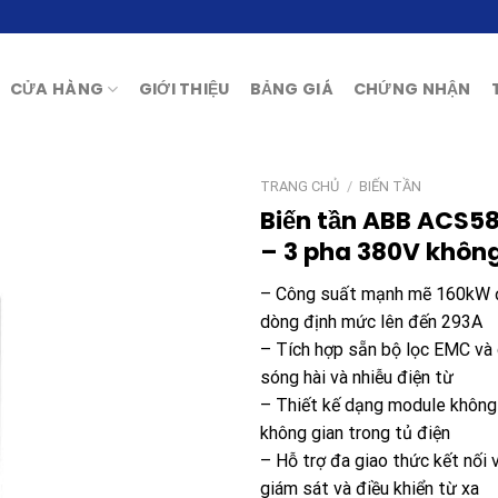
CỬA HÀNG
GIỚI THIỆU
BẢNG GIÁ
CHỨNG NHẬN
TRANG CHỦ
/
BIẾN TẦN
Biến tần ABB ACS58
– 3 pha 380V không
– Công suất mạnh mẽ 160kW đá
dòng định mức lên đến 293A
– Tích hợp sẵn bộ lọc EMC và
sóng hài và nhiễu điện từ
– Thiết kế dạng module không 
không gian trong tủ điện
– Hỗ trợ đa giao thức kết nối
giám sát và điều khiển từ xa