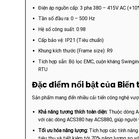
Điện áp nguồn cấp: 3 pha 380 – 415V AC (+1
Tần số đầu ra: 0 – 500 Hz
Hệ số công suất: 0.98
Cấp bảo vệ: IP21 (Tiêu chuẩn)
Khung kích thước (Frame size): R9
Tích hợp sẵn: Bộ lọc EMC, cuộn kháng Swingi
RTU
Đặc điểm nổi bật của Biế
Sản phẩm mang đến nhiều cải tiến công nghệ vượt
Khả năng tương thích toàn diện:
Thuộc dòng Al
với các dòng ACS380 hay ACS880, giúp người 
Tối ưu hóa năng lượng:
Tích hợp các tính năng 
tiêu thụ và tiết kiệm tới 70% năng lượng so v