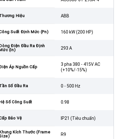
Thương Hiệu
ABB
Công Suất Định Mức (Pn)
160 kW (200 HP)
Dòng Điện Đầu Ra Định
293 A
Mức (In)
3 pha 380 - 415V AC
Điện Áp Nguồn Cấp
(+10%/-15%)
Tần Số Đầu Ra
0 - 500 Hz
Hệ Số Công Suất
0.98
Cấp Bảo Vệ
IP21 (Tiêu chuẩn)
Khung Kích Thước (Frame
R9
Size)