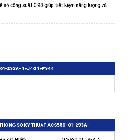
ệ số công suất 0.98 giúp tiết kiệm năng lượng và
0-01-293A-4+J404+P944
THÔNG SỐ KỸ THUẬT ACS580-01-293A-
4+J404+P944
Mã Sản Phẩm
ACS580-01-293A-4