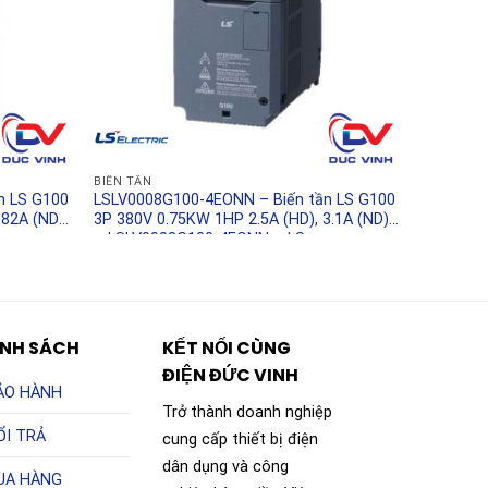
BIẾN TẦN
n LS G100
LSLV0008G100-4EONN – Biến tần LS G100
 82A (ND)
3P 380V 0.75KW 1HP 2.5A (HD), 3.1A (ND)
– LSLV0008G100-4EONN – LS
ÍNH SÁCH
KẾT NỐI CÙNG
ĐIỆN ĐỨC VINH
ẢO HÀNH
Trở thành doanh nghiệp
ỔI TRẢ
cung cấp thiết bị điện
dân dụng và công
UA HÀNG