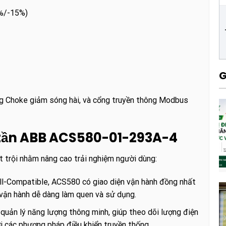
0%/-15%)
G
ng Choke giảm sóng hài, và cổng truyền thông Modbus
n tần ABB ACS580-01-293A-4
 trội nhằm nâng cao trải nghiệm người dùng:
l-Compatible, ACS580 có giao diện vận hành đồng nhất
vận hành dễ dàng làm quen và sử dụng.
quản lý năng lượng thông minh, giúp theo dõi lượng điện
ới các phương pháp điều khiển truyền thống.