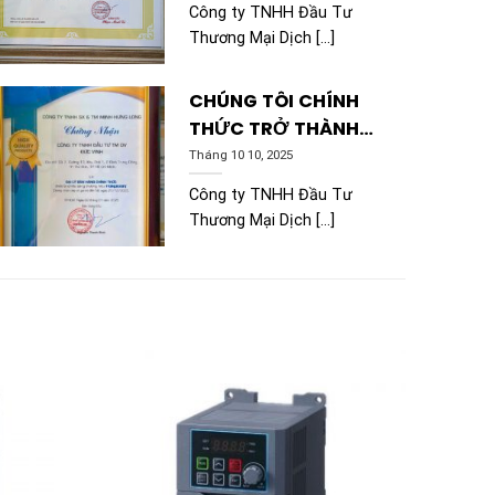
THIẾT BỊ TRUNG HẠ
Công ty TNHH Đầu Tư
THẾ HYUNDAI – HÀN
Thương Mại Dịch [...]
QUỐC KHU VỰC
MIỀN NAM
CHÚNG TÔI CHÍNH
THỨC TRỞ THÀNH
ĐẠI LÝ PHÂN PHỐI
Tháng 10 10, 2025
CHÍNH THỨC CỦA
Công ty TNHH Đầu Tư
PARAGON
Thương Mại Dịch [...]