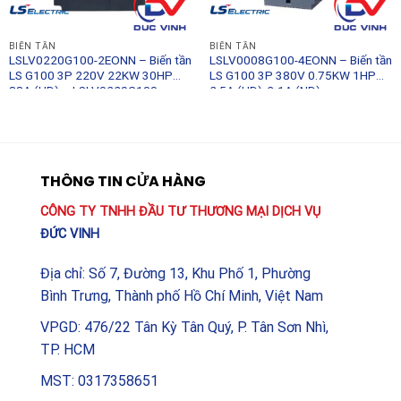
BIẾN TẦN
BIẾN TẦN
LSLV0220G100-2EONN – Biến tần
LSLV0008G100-4EONN – Biến tần
LS G100 3P 220V 22KW 30HP
LS G100 3P 380V 0.75KW 1HP
88A (HD) – LSLV0220G100-
2.5A (HD), 3.1A (ND) –
2EONN – LS
LSLV0008G100-4EONN – LS
THÔNG TIN CỬA HÀNG
CÔNG TY TNHH ĐẦU TƯ THƯƠNG MẠI DỊCH VỤ
ĐỨC VINH
Địa chỉ: Số 7, Đường 13, Khu Phố 1, Phường
Bình Trưng, Thành phố Hồ Chí Minh, Việt Nam
VPGD: 476/22 Tân Kỳ Tân Quý, P. Tân Sơn Nhì,
TP. HCM
MST: 0317358651