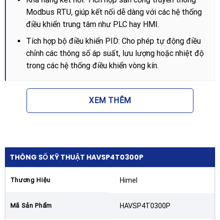
Modbus RTU, giúp kết nối dễ dàng với các hệ thống
điều khiển trung tâm như PLC hay HMI.
Tích hợp bộ điều khiển PID: Cho phép tự động điều
chỉnh các thông số áp suất, lưu lượng hoặc nhiệt độ
trong các hệ thống điều khiển vòng kín.
Lợi ích khi sử dụng Biến tần Himel
30kW 40HP
XEM THÊM
Việc trang bị Biến tần Himel HAVSP4T0300P 3P 380V
30kW 40HP mang lại nhiều giá trị thiết thực cho doanh
nghiệp:
THÔNG SỐ KỸ THUẬT HAVSP4T0300P
Tiết kiệm điện năng: Giảm thiểu hao phí điện năng
nhờ khả năng điều chỉnh tốc độ động cơ theo nhu
Thương Hiệu
Himel
cầu thực tế của phụ tải.
Kéo dài tuổi thọ thiết bị: Quá trình khởi động mềm
Mã Sản Phẩm
HAVSP4T0300P
và dừng mềm giúp giảm sốc cơ khí cho hệ thống