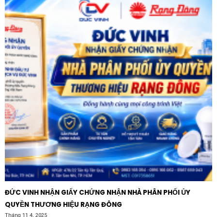
lưu lượng và áp suất theo yêu cầu của hệ thống tòa
nhà hoặc xử lý nước thải.
Máy nén khí và máy ép: Tối ưu hóa hiệu suất làm
việc của động cơ trong các chu kỳ tải khác nhau.
Hệ thống băng tải: Giúp khởi động êm ái, tránh làm
rơi vỡ hàng hóa và giảm mài mòn dây chuyền.
Máy nâng hạ và cẩu trục: Cung cấp lực kéo mạnh
mẽ và kiểm soát tốc độ chính xác trong quá trình
vận chuyển vật nặng.
Dây chuyền sản xuất: Sử dụng trong các máy dệt,
máy bao bì, máy chế biến thực phẩm và các thiết bị
công nghiệp nặng khác.
Tại sao nên chọn thương hiệu Himel?
ĐỨC VINH NHẬN GIẤY CHỨNG NHẬN NHÀ PHÂN PHỐI ỦY
Himel là thương hiệu thiết bị điện quốc tế nổi tiếng với
QUYỀN THƯƠNG HIỆU RẠNG ĐÔNG
các sản phẩm chất lượng cao, độ bền vượt trội và mức
Tháng 11 4, 2025