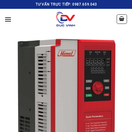
Skip
TƯ VẤN TRỰC TIẾP: 0987.659.043
to
content