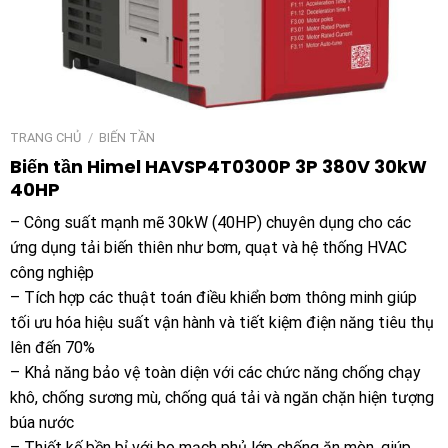
TRANG CHỦ
/
BIẾN TẦN
Biến tần Himel HAVSP4T0300P 3P 380V 30kW
40HP
– Công suất mạnh mẽ 30kW (40HP) chuyên dụng cho các
ứng dụng tải biến thiên như bơm, quạt và hệ thống HVAC
công nghiệp
– Tích hợp các thuật toán điều khiển bơm thông minh giúp
tối ưu hóa hiệu suất vận hành và tiết kiệm điện năng tiêu thụ
lên đến 70%
– Khả năng bảo vệ toàn diện với các chức năng chống chạy
khô, chống sương mù, chống quá tải và ngăn chặn hiện tượng
búa nước
– Thiết kế bền bỉ với bo mạch phủ lớp chống ăn mòn, giúp