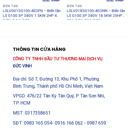
BIẾN TẦN
BIẾN TẦN
LSLV0015G100-4EOFN – Biến tần
LSLV0185G100-4EONN – Biến tần
LS G100 3P 380V 1.5KW 2HP 4A
LS G100 3P 380V 18.5KW 25HP
(HD), 5.1A (ND) –
75A (HD), 82A (ND) –
LSLV0015G100-4EOFN – LS
LSLV0185G100-4EONN – LS
THÔNG TIN CỬA HÀNG
CÔNG TY TNHH ĐẦU TƯ THƯƠNG MẠI DỊCH VỤ
ĐỨC VINH
Địa chỉ: Số 7, Đường 13, Khu Phố 1, Phường
Bình Trưng, Thành phố Hồ Chí Minh, Việt Nam
VPGD: 476/22 Tân Kỳ Tân Quý, P. Tân Sơn Nhì,
TP. HCM
MST: 0317358651
SĐT: 0983 165 054- 0916 166 062 - 0987 659