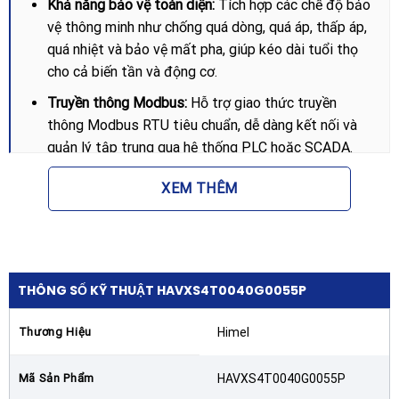
Khả năng bảo vệ toàn diện:
Tích hợp các chế độ bảo
vệ thông minh như chống quá dòng, quá áp, thấp áp,
quá nhiệt và bảo vệ mất pha, giúp kéo dài tuổi thọ
cho cả biến tần và động cơ.
Truyền thông Modbus:
Hỗ trợ giao thức truyền
thông Modbus RTU tiêu chuẩn, dễ dàng kết nối và
quản lý tập trung qua hệ thống PLC hoặc SCADA.
Lợi ích khi sử dụng biến tần Himel
XEM THÊM
Việc trang bị Biến tần Himel HAVXS4T0040G0055P
3P 380V 4kW 5.5HP vào hệ thống điện mang lại những
giá trị thiết thực:
THÔNG SỐ KỸ THUẬT HAVXS4T0040G0055P
Tiết kiệm điện năng:
Giảm thiểu đáng kể lượng điện
tiêu thụ bằng cách điều chỉnh tốc độ động cơ phù
Thương Hiệu
Himel
hợp với nhu cầu thực tế, thay vì chạy cố định công
suất tối đa.
Mã Sản Phẩm
HAVXS4T0040G0055P