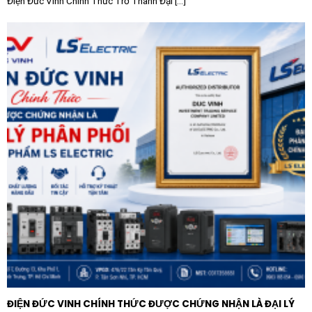
Điện Đức Vinh Chính Thức Trở Thành Đại [...]
đầu tư lâu dài của các nhà máy và đơn vị thi công điện
tại Việt Nam. Sản phẩm được bảo hành chính hãng, đi
kèm dịch vụ hỗ trợ kỹ thuật chuyên nghiệp, giúp khách
hàng hoàn toàn yên tâm trong suốt quá trình sử dụng.
ĐIỆN ĐỨC VINH CHÍNH THỨC ĐƯỢC CHỨNG NHẬN LÀ ĐẠI LÝ