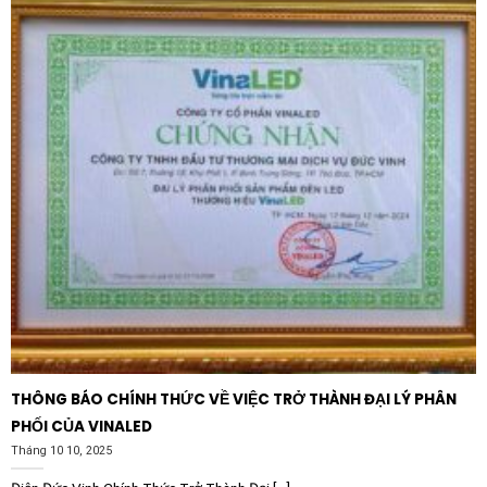
Máy nén khí và máy hút:
Tối ưu hóa áp suất khí nén,
giúp máy vận hành bền bỉ và ít tiếng ồn.
Băng tải và dây chuyền:
Điều chỉnh tốc độ di chuyển
của vật liệu trong các dây chuyền đóng gói, chế biến
thực phẩm.
Máy công cụ:
Ứng dụng trong các loại máy tiện, máy
phay và máy ép nhựa cần sự thay đổi tốc độ linh
hoạt.
Tại sao nên chọn thương hiệu Himel?
Himel là thương hiệu thiết bị điện quốc tế với sự hợp
tác chiến lược từ tập đoàn Schneider Electric, nổi
tiếng với các sản phẩm có chất lượng ổn định và mức
THÔNG BÁO CHÍNH THỨC VỀ VIỆC TRỞ THÀNH ĐẠI LÝ PHÂN
giá cạnh tranh. Biến tần Himel HAVXS4T0040G0055P
PHỐI CỦA VINALED
3P 380V 4kW 5.5HP là minh chứng cho sự cam kết về
Tháng 10 10, 2025
độ tin cậy và tính ứng dụng cao, phù hợp với nhu cầu