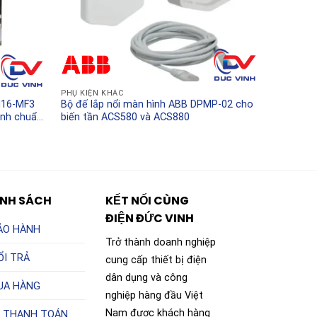
PHỤ KIỆN KHÁC
H16-MF3
Bộ đế lắp nổi màn hình ABB DPMP-02 cho
ịnh chuẩn
biến tần ACS580 và ACS880
ÍNH SÁCH
KẾT NỐI CÙNG
ĐIỆN ĐỨC VINH
ẢO HÀNH
Trở thành doanh nghiệp
ỔI TRẢ
cung cấp thiết bị điện
dân dụng và công
UA HÀNG
nghiệp hàng đầu Việt
Nam được khách hàng
 THANH TOÁN