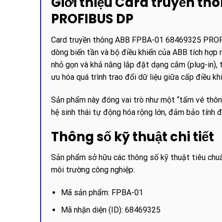
Giới thiệu Card truyền t
PROFIBUS DP
Card truyền thông ABB FPBA-01 68469325 PROFIB
dòng biến tần và bộ điều khiển của ABB tích hợ
nhỏ gọn và khả năng lắp đặt dạng cắm (plug-in), th
ưu hóa quá trình trao đổi dữ liệu giữa cấp điều kh
Sản phẩm này đóng vai trò như một “tấm vé thông
hệ sinh thái tự động hóa rộng lớn, đảm bảo tính 
Thông số kỹ thuật chi tiết
Sản phẩm sở hữu các thông số kỹ thuật tiêu chuẩ
môi trường công nghiệp:
Mã sản phẩm: FPBA-01
Mã nhận diện (ID): 68469325