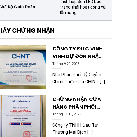
Tích hợp đèn LED báo
Chế Độ Chẩn Đoán
trạng thái hoạt động và
lỗi mạng
IẤY CHỨNG NHẬN
CÔNG TY ĐỨC VINH
VINH DỰ ĐÓN NHẬN
CHỨNG NHẬN CHINT
Tháng 9 20, 2025
Nhà Phân Phối Uỷ Quyền
Chính Thức Của CHINT [...]
CHỨNG NHẬN CỬA
HÀNG PHÂN PHỐI
DÂY CÁP ĐIỆN
Tháng 11 16, 2025
DAPHACO CHÍNH
Công ty TNHH Đầu Tư
HÃNG
Thương Mại Dịch [...]