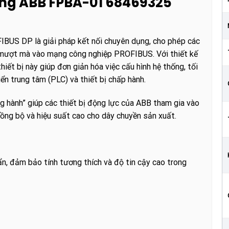
hông ABB FPBA-01 68469325
US DP là giải pháp kết nối chuyên dụng, cho phép các
p mượt mà vào mạng công nghiệp PROFIBUS. Với thiết kế
iết bị này giúp đơn giản hóa việc cấu hình hệ thống, tối
iển trung tâm (PLC) và thiết bị chấp hành.
 hành” giúp các thiết bị động lực của ABB tham gia vào
đồng bộ và hiệu suất cao cho dây chuyền sản xuất.
n, đảm bảo tính tương thích và độ tin cậy cao trong