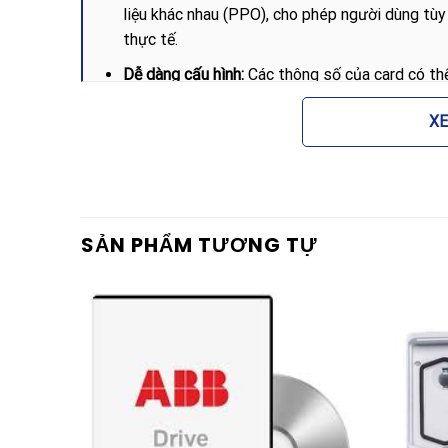
liệu khác nhau (PPO), cho phép người dùng tùy 
thực tế.
Dễ dàng cấu hình:
Các thông số của card có thể
biến tần hoặc các công cụ phần mềm PC của AB
X
Độ tin cậy cao:
Được thiết kế để hoạt động ổn 
tín hiệu điều khiển không bị gián đoạn, hạn chế
Lợi ích khi sử dụng Card 
SẢN PHẨM TƯƠNG TỰ
Việc trang bị Card truyền thông ABB FPBA-01 68
cho hệ thống vận hành:
Thứ nhất, thiết bị giúp giảm đáng kể chi phí đi d
wired), do mọi tín hiệu lệnh và phản hồi đều đượ
giúp việc xử lý sự cố trở nên nhanh chóng hơn n
Thứ hai, sản phẩm giúp nâng cao khả năng điều khi
các lệnh vận hành từ PLC được thực thi gần như tứ