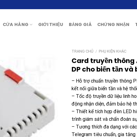
CỬA HÀNG
GIỚI THIỆU
BẢNG GIÁ
CHỨNG NHẬN
TRANG CHỦ
/
PHỤ KIỆN KHÁC
Card truyền thông
DP cho biến tần và 
– Hỗ trợ chuẩn truyền thông 
kết nối giữa biến tần và hệ thố
– Tốc độ truyền dữ liệu linh h
động nhận diện, đảm bảo hệ th
– Thiết kế tích hợp đèn LED hi
trình giám sát và chẩn đoán sự
– Tương thích đa dạng với các
Telegram tiêu chuẩn, gia tăng t