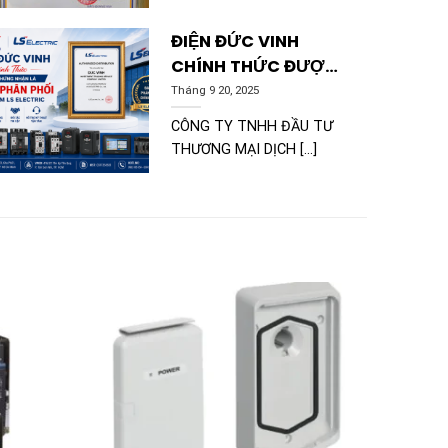
ĐIỆN ĐỨC VINH
CHÍNH THỨC ĐƯỢC
CHỨNG NHẬN LÀ ĐẠI
Tháng 9 20, 2025
LÝ PHÂN PHỐI SẢN
CÔNG TY TNHH ĐẦU TƯ
PHẨM LS ELECTRIC
THƯƠNG MẠI DỊCH [...]