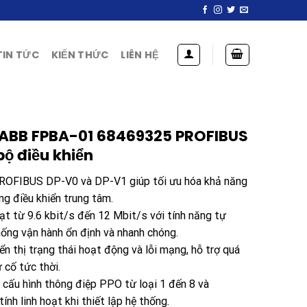
TIN TỨC
KIẾN THỨC
LIÊN HỆ
 ABB FPBA-01 68469325 PROFIBUS
bộ điều khiển
PROFIBUS DP-V0 và DP-V1 giúp tối ưu hóa khả năng
ng điều khiển trung tâm.
oạt từ 9.6 kbit/s đến 12 Mbit/s với tính năng tự
ống vận hành ổn định và nhanh chóng.
ển thị trạng thái hoạt động và lỗi mạng, hỗ trợ quá
 cố tức thời.
 cấu hình thông điệp PPO từ loại 1 đến 8 và
ính linh hoạt khi thiết lập hệ thống.