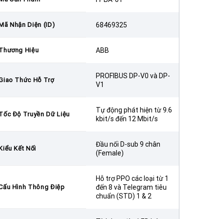
Mã Nhận Diện (ID)
68469325
Thương Hiệu
ABB
PROFIBUS DP-V0 và DP-
Giao Thức Hỗ Trợ
V1
Tự động phát hiện từ 9.6
Tốc Độ Truyền Dữ Liệu
kbit/s đến 12 Mbit/s
Đầu nối D-sub 9 chân
Kiểu Kết Nối
(Female)
Hỗ trợ PPO các loại từ 1
Cấu Hình Thông Điệp
đến 8 và Telegram tiêu
chuẩn (STD) 1 & 2