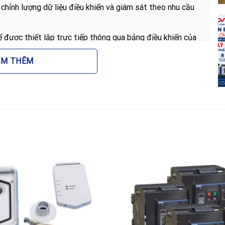
chỉnh lượng dữ liệu điều khiển và giám sát theo nhu cầu
 được thiết lập trực tiếp thông qua bảng điều khiển của
B, giảm thiểu thời gian cài đặt.
EM THÊM
định trong điều kiện công nghiệp khắc nghiệt, đảm bảo
 tối đa thời gian dừng máy.
truyền thông ABB FPBA-01
469325 PROFIBUS DP mang lại nhiều giá trị thiết thực
ây so với phương thức điều khiển truyền thống (Hard-
c truyền qua một sợi cáp mạng duy nhất. Điều này cũng
hờ khả năng chẩn đoán lỗi từ xa qua mạng PROFIBUS.
ển chính xác. Với tốc độ truyền dẫn cao và độ trễ thấp,
c thời, giúp tối ưu hóa quy trình sản xuất và nâng cao