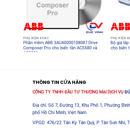
chất lượng sản phẩm đầu ra.
Ứng dụng thực tế của sả
Card truyền thông ABB FPBA-01 68469325 PROFIB
PHỤ KIỆN KHÁC
PHỤ KIỆN 
thống tự động hóa sử dụng mạng PROFIBUS DP ph
Phần mềm ABB 3AUA0000108087 Drive
Bộ giá lắ
Composer Pro cho biến tần ACS580 và
cho biến 
Dây chuyền sản xuất thực phẩm và đồ uống:
Kế
ACS880
trung tâm để đồng bộ hóa quy trình.
Ngành xử lý nước và nước thải:
Giám sát và đi
diện rộng.
THÔNG TIN CỬA HÀNG
Công nghiệp sản xuất giấy và bao bì:
Đảm bảo s
CÔNG TY TNHH ĐẦU TƯ THƯƠNG MẠI DỊCH VỤ
ĐỨ
thống cắt.
Các hệ thống máy công cụ:
Tích hợp biến tần 
Địa chỉ: Số 7, Đường 13, Khu Phố 1, Phường Bìn
lượng và hiệu suất vận hành.
phố Hồ Chí Minh, Việt Nam
VPGD: 476/22 Tân Kỳ Tân Quý, P. Tân Sơn Nhì, 
Với sự kết hợp giữa công nghệ truyền thông hiện 