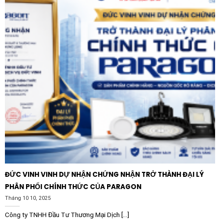
điện. Bên cạnh đó, mạng lưới phân phối rộng khắp giúp
người dùng dễ dàng tìm kiếm phụ tùng thay thế khi cần
thiết.
Ứng dụng thực tiễn của sản phẩm
Cầu dao hộp sắt Vinakip 3 pha 3 cực 100A được ứng
dụng rộng rãi trong nhiều lĩnh vực khác nhau, khẳng
định tính đa năng và hiệu quả:
Trong công nghiệp:
Làm thiết bị đóng cắt tổng cho
các dây chuyền sản xuất nhỏ, các máy công cụ như
máy tiện, máy phay, máy nén khí sử dụng điện 3 pha.
Trong nông nghiệp:
Điều khiển hệ thống máy bơm
tưới tiêu công suất lớn, hệ thống quạt thông gió
ĐỨC VINH VINH DỰ NHẬN CHỨNG NHẬN TRỞ THÀNH ĐẠI LÝ
trong các trang trại chăn nuôi quy mô công nghiệp.
PHÂN PHỐI CHÍNH THỨC CỦA PARAGON
Tháng 10 10, 2025
Trong dân dụng và thương mại:
Lắp đặt tại tủ điện
tổng của các nhà xưởng, kho bãi hoặc các tòa nhà
Công ty TNHH Đầu Tư Thương Mại Dịch [...]