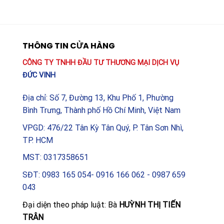
100A ngay hôm nay để trải nghiệm sự ổn định và an
tâm tuyệt đối trong mọi hoạt động sản xuất và kinh
doanh.
THÔNG TIN CỬA HÀNG
CÔNG TY TNHH ĐẦU TƯ THƯƠNG MẠI DỊCH VỤ
ĐỨC VINH
Địa chỉ: Số 7, Đường 13, Khu Phố 1, Phường
Bình Trưng, Thành phố Hồ Chí Minh, Việt Nam
VPGD: 476/22 Tân Kỳ Tân Quý, P. Tân Sơn Nhì,
TP. HCM
MST: 0317358651
SĐT: 0983 165 054- 0916 166 062 - 0987 659
043
Đại diện theo pháp luật: Bà
HUỲNH THỊ TIẾN
TRÂN