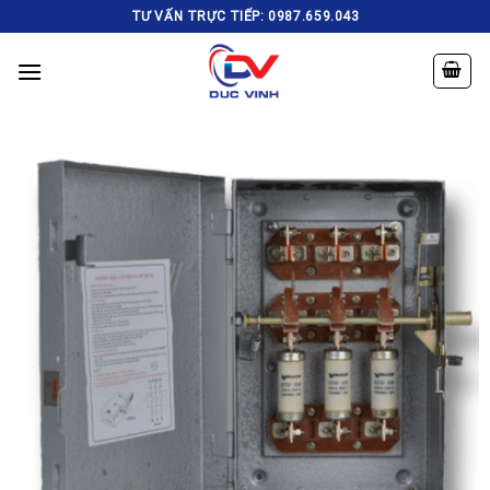
Skip
TƯ VẤN TRỰC TIẾP: 0987.659.043
to
content