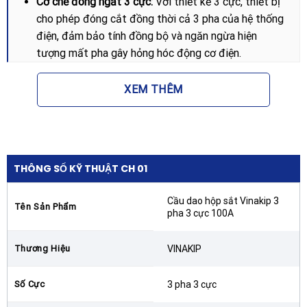
Cơ chế đóng ngắt 3 cực:
Với thiết kế 3 cực, thiết bị
cho phép đóng cắt đồng thời cả 3 pha của hệ thống
điện, đảm bảo tính đồng bộ và ngăn ngừa hiện
tượng mất pha gây hỏng hóc động cơ điện.
Tiếp điểm bằng đồng nguyên chất:
Các tiếp điểm
XEM THÊM
bên trong Cầu dao hộp sắt Vinakip 3 pha 3 cực
100A được chế tạo từ đồng chất lượng cao, giúp
tăng cường khả năng dẫn điện và giảm thiểu tối đa
tình trạng phát sinh hồ quang khi đóng ngắt.
THÔNG SỐ KỸ THUẬT CH 01
Tay cầm điều khiển chắc chắn:
Tay gạt được bọc
nhựa cách điện, thiết kế công thái học giúp việc
Cầu dao hộp sắt Vinakip 3
thao tác đóng ngắt trở nên nhẹ nhàng nhưng vẫn
Tên Sản Phẩm
pha 3 cực 100A
đảm bảo độ dứt khoát cần thiết.
Ưu điểm nổi bật của Cầu dao hộp sắt
Thương Hiệu
VINAKIP
Vinakip 3 pha 3 cực 100A
Số Cực
3 pha 3 cực
Tại sao Cầu dao hộp sắt Vinakip 3 pha 3 cực 100A lại