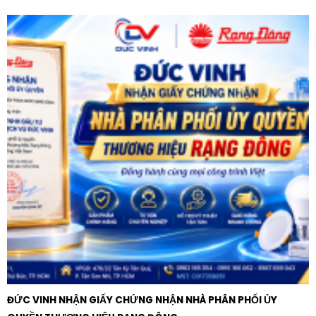
văn phòng để quản lý nguồn điện đầu vào.
Tại các công trường xây dựng:
Sử dụng làm tủ điện
tạm thời nhờ tính linh động và độ bền cao của vỏ
hộp sắt khi phải di chuyển thường xuyên.
Hướng dẫn lắp đặt và sử dụng an toàn
Để Cầu dao hộp sắt Vinakip 3 pha 3 cực 100A phát huy
tối đa hiệu quả, quá trình lắp đặt cần tuân thủ các quy
tắc an toàn kỹ thuật điện:
Trước khi lắp đặt, hãy đảm bảo rằng nguồn điện đã
được ngắt hoàn toàn. Thiết bị nên được gắn trên bề
mặt phẳng, chắc chắn và ở vị trí khô ráo, tránh ánh
nắng trực tiếp hoặc nơi có độ ẩm quá cao. Khi đấu nối
dây điện, cần siết chặt các ốc vít tại đầu cực để đảm
bảo tiếp xúc tốt nhất, tránh tình trạng lỏng lẻo gây
phóng điện hoặc sinh nhiệt.
ĐỨC VINH NHẬN GIẤY CHỨNG NHẬN NHÀ PHÂN PHỐI ỦY