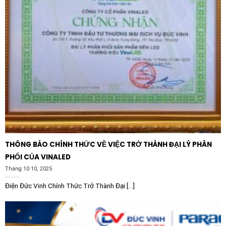
100A, thiết bị đáp ứng tốt nhu cầu của các động cơ
công suất trung bình và lớn, các máy móc sản xuất
công nghiệp mà không xảy ra tình trạng nóng máy hay
quá tải cục bộ tại tiếp điểm.
Lợi ích khi sử dụng thiết bị thương hiệu
VINAKIP
Khi lựa chọn Cầu dao hộp sắt Vinakip 3 pha 3 cực
100A, khách hàng không chỉ mua một sản phẩm kỹ
thuật mà còn nhận được giá trị thương hiệu từ
VINAKIP. Đây là hãng sản xuất thiết bị điện uy tín, luôn
THÔNG BÁO CHÍNH THỨC VỀ VIỆC TRỞ THÀNH ĐẠI LÝ PHÂN
cam kết về chất lượng trên từng sản phẩm xuất
PHỐI CỦA VINALED
xưởng.
Tháng 10 10, 2025
Sử dụng sản phẩm chính hãng giúp tiết kiệm chi phí
Điện Đức Vinh Chính Thức Trở Thành Đại [...]
bảo trì và thay thế. Nhờ linh kiện tiêu chuẩn, việc lắp
đặt và sửa chữa Cầu dao hộp sắt Vinakip 3 pha 3 cực
100A trở nên rất dễ dàng đối với các kỹ thuật viên