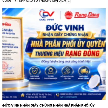
CÔNG TY TNHH ĐẦU TƯ THƯƠNG MẠI DỊCH [...]
Cầu dao kiểu hở Vinakip 3 pha 800A thường xuất hiện
trong các hạng mục quan trọng của hệ thống điện:
Tủ điện tổng (MSB):
Sử dụng làm thiết bị đóng
ngắt đầu nguồn cho các tòa nhà, chung cư, khách
sạn hoặc các khu công nghiệp.
Trạm biến áp:
Lắp đặt ở phía hạ thế của trạm biến
áp để bảo vệ và cách ly nguồn điện khi cần sửa chữa
hệ thống phía sau.
Hệ thống máy móc công suất lớn:
Dùng cho các
động cơ công nghiệp, máy nghiền, lò nung có dòng
khởi động và dòng làm việc cao.
Nông nghiệp công nghệ cao:
Phục vụ các hệ thống
tưới tiêu quy mô lớn hoặc các trang trại chăn nuôi
khép kín cần nguồn điện 3 pha ổn định.
Hướng dẫn lắp đặt và sử dụng an toàn
ĐỨC VINH NHẬN GIẤY CHỨNG NHẬN NHÀ PHÂN PHỐI ỦY