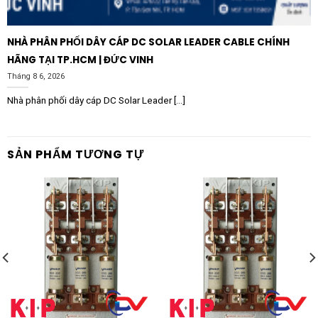
điểm đồng. Nếu thấy hiện tượng oxy hóa hoặc đánh
xém, cần dùng giấy nhám mịn vệ sinh sạch sẽ để đảm
NHÀ PHÂN PHỐI DÂY CÁP DC SOLAR LEADER CABLE CHÍNH
bảo khả năng dẫn điện.
HÃNG TẠI TP.HCM | ĐỨC VINH
Tháng 8 6, 2026
Tại sao nên tin dùng sản phẩm
VINAKIP?
Nhà phân phối dây cáp DC Solar Leader [...]
VINAKIP là thương hiệu quốc gia, đã khẳng định được
vị thế trong lòng người tiêu dùng Việt qua nhiều thập
SẢN PHẨM TƯƠNG TỰ
kỷ. Các sản phẩm của VINAKIP luôn được sản xuất
trên dây chuyền công nghệ hiện đại, kiểm soát chất
lượng nghiêm ngặt trước khi xuất xưởng. Cầu dao kiểu
hở Vinakip 3 pha 800A không chỉ là một thiết bị điện,
mà còn là sự đảm bảo cho sự vận hành liên tục và an
toàn của mọi dự án. Với chính sách bảo hành chu đáo
và mạng lưới phân phối rộng khắp, khách hàng hoàn
toàn có thể yên tâm khi lựa chọn sản phẩm này cho hệ
thống điện của mình.