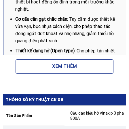
thiết bị hoạt động ổn định trong môi trường khắc
nghiệt.
Cơ cấu cần gạt chắc chắn:
Tay cầm được thiết kế
vừa vặn, bọc nhựa cách điện, cho phép thao tác
đóng ngắt dứt khoát và nhẹ nhàng, giảm thiểu hồ
quang điện phát sinh.
Thiết kế dạng hở (Open type):
Cho phép tản nhiệt
tự nhiên cực tốt, phù hợp lắp đặt trong các tủ điện
tổng có không gian thông thoáng hoặc hệ thống
XEM THÊM
thông gió tốt.
Thông số kỹ thuật chi tiết
Để giúp khách hàng có cái nhìn chính xác nhất về khả
THÔNG SỐ KỸ THUẬT CK 09
năng đáp ứng của thiết bị, dưới đây là các thông số kỹ
thuật cơ bản của Cầu dao kiểu hở Vinakip 3 pha 800A:
Cầu dao kiểu hở Vinakip 3 pha
Tên Sản Phẩm
800A
Thương hiệu:
VINAKIP