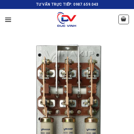
Skip
TƯ VẤN TRỰC TIẾP: 0987.659.043
to
content