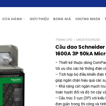
CỬA HÀNG
GIỚI THIỆU
BẢNG GIÁ
CHỨNG NHẬN
TRANG CHỦ
/
UNCATEGORIZED
Cầu dao Schneide
1600A 3P 50kA Micr
– Thiết kế thuộc dòng ComPac
tối ưu cho các hệ thống điện c
– Tích hợp bộ điều khiển điện 
giúp ngăn chặn hiệu quả các s
– Khả năng cắt ngắn mạch Icu
toàn tuyệt đối và độ tin cậy v
– Cấu trúc 3 cực (3P) với kiểu
đơn giản trong thi công và tí