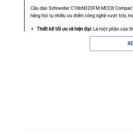
Cầu dao Schneider C16bN320FM MCCB CompacT N
hãng hội tụ nhiều ưu điểm công nghệ vượt trội, man
Thiết kế tối ưu và hiện đại:
Là một phần của th
suốt giúp dễ dàng quan sát các phụ kiện bên t
X
nhàng, chính xác.
Độ tin cậy cao với MicroLogic 2.0:
Trip unit đi
hoạt dải dòng điện bảo vệ từ 0.4 đến 1 lần dò
trước các sự cố quá tải và ngắn mạch.
Khả năng chịu tải cực lớn:
Với dòng cắt 50kA v
hảo nhu cầu cho các trạm biến áp, tủ tổng MSB
Sẵn sàng cho kết nối thông minh:
Sản phẩm hỗ 
auxiliary contacts) và giao thức Modbus thôn
thiết bị từ xa qua hệ thống EcoStruxure.
Độ bền cơ điện vượt trội:
Được chế tạo từ vật 
10,000 lần thao tác và tuổi thọ điện 5,000 lần