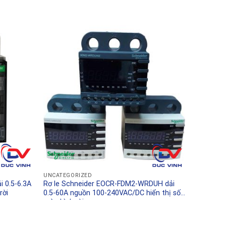
UNCATEGORIZED
 0.5-6.3A
Rơ le Schneider EOCR-FDM2-WRDUH dải
rời
0.5-60A nguồn 100-240VAC/DC hiển thị số
màn hình rời