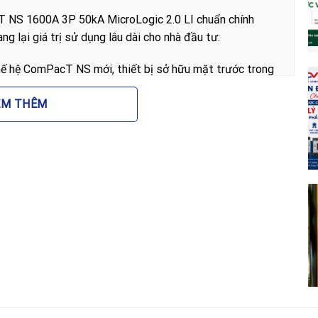
S 1600A 3P 50kA MicroLogic 2.0 LI chuẩn chính
g lại giá trị sử dụng lâu dài cho nhà đầu tư:
ế hệ ComPacT NS mới, thiết bị sở hữu mặt trước trong
rong và tay gạt công thái học giúp thao tác vận hành nhẹ
EM THÊM
ện tử MicroLogic 2.0 cung cấp khả năng điều chỉnh linh
ng định mức, giúp hệ thống luôn được bảo vệ tối ưu
à dòng định mức lên tới 1600A, thiết bị đáp ứng hoàn
 của các nhà máy sản xuất và trung tâm dữ liệu.
trợ tích hợp các tiếp điểm phụ không dây (Wireless
g qua các module mở rộng, cho phép giám sát trạng thái
liệu cao cấp, C16bN320FM có tuổi thọ cơ học lên đến
 (tại 440V), đảm bảo vận hành bền bỉ trong môi trường