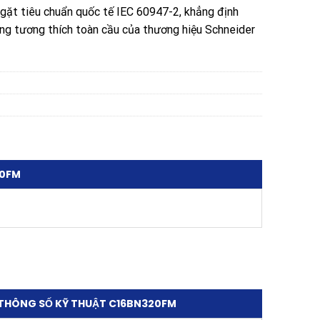
gặt tiêu chuẩn quốc tế IEC 60947-2, khẳng định
ăng tương thích toàn cầu của thương hiệu Schneider
20FM
THÔNG SỐ KỸ THUẬT C16BN320FM