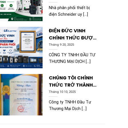
HÃNG TẠI TP.HCM |
Nhà phân phối thiết bị
ĐỨC VINH
điện Schneider uy [...]
ĐIỆN ĐỨC VINH
CHÍNH THỨC ĐƯỢC
CHỨNG NHẬN LÀ ĐẠI
Tháng 9 20, 2025
LÝ PHÂN PHỐI SẢN
CÔNG TY TNHH ĐẦU TƯ
PHẨM LS ELECTRIC
THƯƠNG MẠI DỊCH [...]
CHÚNG TÔI CHÍNH
THỨC TRỞ THÀNH
ĐẠI LÝ PHÂN PHỐI
Tháng 10 10, 2025
CHÍNH THỨC CỦA
Công ty TNHH Đầu Tư
PARAGON
Thương Mại Dịch [...]