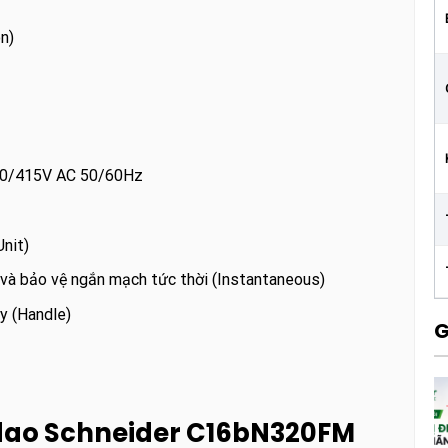
n)
380/415V AC 50/60Hz
Unit)
 và bảo vệ ngắn mạch tức thời (Instantaneous)
ay (Handle)
G
 dao Schneider C16bN320FM