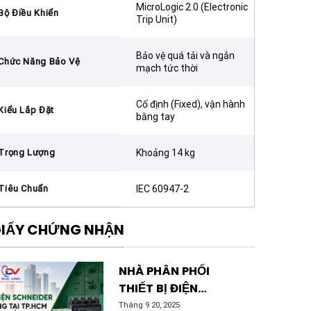
MicroLogic 2.0 (Electronic
Bộ Điều Khiển
Trip Unit)
Bảo vệ quá tải và ngắn
Chức Năng Bảo Vệ
mạch tức thời
Cố định (Fixed), vận hành
Kiểu Lắp Đặt
bằng tay
Trọng Lượng
Khoảng 14 kg
Tiêu Chuẩn
IEC 60947-2
IẤY CHỨNG NHẬN
NHÀ PHÂN PHỐI
THIẾT BỊ ĐIỆN
SCHNEIDER CHÍNH
Tháng 9 20, 2025