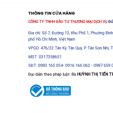
Sản xuất công nghiệp:
Bảo vệ nguồn cấp cho c
thép, xi măng và hóa chất.
THÔNG TIN CỬA HÀNG
Hạ tầng năng lượng:
Sử dụng trong các trạm bi
CÔNG TY TNHH ĐẦU TƯ THƯƠNG MẠI DỊCH VỤ
ĐỨ
công nghiệp.
Địa chỉ: Số 7, Đường 13, Khu Phố 1, Phường Bìn
Trung tâm dữ liệu (Data Center):
Đảm bảo nguồn
phố Hồ Chí Minh, Việt Nam
quan trọng.
VPGD: 476/22 Tân Kỳ Tân Quý, P. Tân Sơn Nhì, 
Cơ sở hạ tầng:
Ứng dụng trong hệ thống điện c
MST: 0317358651
điểm.
SĐT: 0983 165 054- 0916 166 062 - 0987 659 
Với sự kết hợp giữa hiệu năng mạnh mẽ, công ngh
Đại diện theo pháp luật: Bà
HUỲNH THỊ TIẾN T
Schneider, Cầu dao Schneider C16bN320FM MCC
chính hãng chính là sự đầu tư đúng đắn cho một hệ