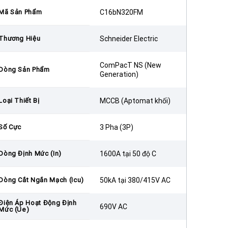
Mã Sản Phẩm
C16bN320FM
Thương Hiệu
Schneider Electric
ComPacT NS (New
Dòng Sản Phẩm
Generation)
Loại Thiết Bị
MCCB (Aptomat khối)
Số Cực
3 Pha (3P)
Dòng Định Mức (In)
1600A tại 50 độ C
Dòng Cắt Ngắn Mạch (Icu)
50kA tại 380/415V AC
Điện Áp Hoạt Động Định
690V AC
Mức (Ue)