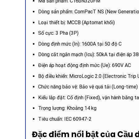
Mã sản phẩm: C16bN320FM
Dòng sản phẩm: ComPacT NS (New Generatio
Loại thiết bị: MCCB (Aptomat khối)
Số cực: 3 Pha (3P)
Dòng định mức (In): 1600A tại 50 độ C
Dòng cắt ngắn mạch (Icu): 50kA tại điện áp 
Điện áp hoạt động định mức (Ue): 690V AC
Bộ điều khiển: MicroLogic 2.0 (Electronic Trip 
Chức năng bảo vệ: Bảo vệ quá tải (Long-time)
Kiểu lắp đặt: Cố định (Fixed), vận hành bằng t
Trọng lượng: Khoảng 14 kg
Tiêu chuẩn: IEC 60947-2
Đặc điểm nổi bật của Cầu