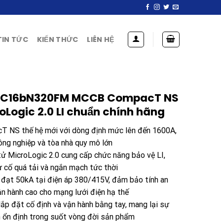
TIN TỨC
KIẾN THỨC
LIÊN HỆ
r C16bN320FM MCCB CompacT NS
oLogic 2.0 LI chuẩn chính hãng
T NS thế hệ mới với dòng định mức lên đến 1600A,
ông nghiệp và tòa nhà quy mô lớn
tử MicroLogic 2.0 cung cấp chức năng bảo vệ LI,
ự cố quá tải và ngắn mạch tức thời
 đạt 50kA tại điện áp 380/415V, đảm bảo tính an
ận hành cao cho mạng lưới điện hạ thế
 lắp đặt cố định và vận hành bằng tay, mang lại sự
nh ổn định trong suốt vòng đời sản phẩm