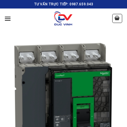
Skip
TƯ VẤN TRỰC TIẾP: 0987.659.043
to
content