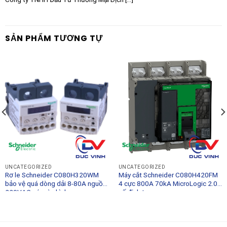
SẢN PHẨM TƯƠNG TỰ
UNCATEGORIZED
UNCATEGORIZED
Rơ le Schneider C080H320WM
Máy cắt Schneider C080H420FM
bảo vệ quá dòng dải 8-80A nguồn
4 cực 800A 70kA MicroLogic 2.0
220VAC có màn hình
cố định tay quay