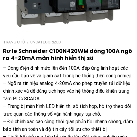
TRANG CHỦ
/
UNCATEGORIZED
Rơ le Schneider C100N420WM dòng 100A ngõ
ra 4-20mA màn hình hiển thị số
– Dòng điện định mức lên đến 100A, đáp ứng linh hoạt các
yêu cầu bảo vệ và giám sát trong hệ thống điện công nghiệp.
– Ngõ ra tín hiệu analog 4-20mA cho phép truyền tải dữ liệu
chính xác và dễ dàng tích hợp vào hệ thống điều khiển trung
tâm PLC/SCADA.
– Trang bị màn hình LED hiển thị số tích hợp, hỗ trợ theo dõi
trực quan các thông số vận hành ngay tại chỗ.
– Độ chính xác cao cùng thời gian phản hồi nhanh chóng, đảm
bảo tính an toàn và độ tin cậy tối ưu cho thiết bị.
– Thiết kế nhỏ gọn, bền bỉ, chuẩn lắp đặt công nghiệp giúp