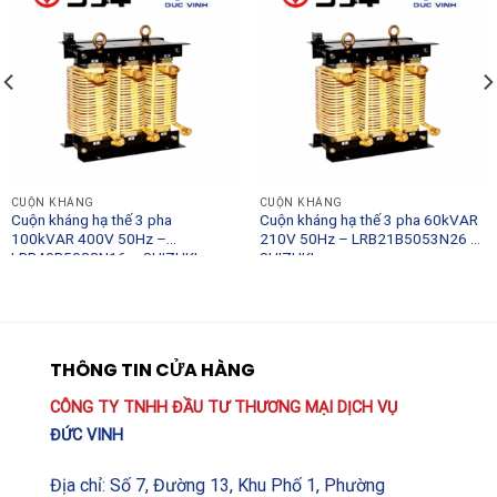
CUỘN KHÁNG
CUỘN KHÁNG
Cuộn kháng hạ thế 3 pha
Cuộn kháng hạ thế 3 pha 60kVAR
100kVAR 400V 50Hz –
210V 50Hz – LRB21B5053N26 –
LRB40B5088N16 – SHIZUKI
SHIZUKI
THÔNG TIN CỬA HÀNG
CÔNG TY TNHH ĐẦU TƯ THƯƠNG MẠI DỊCH VỤ
ĐỨC VINH
Địa chỉ: Số 7, Đường 13, Khu Phố 1, Phường