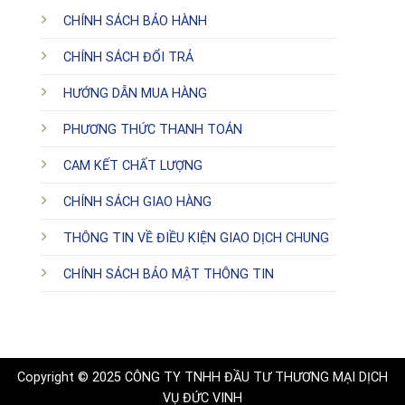
CHÍNH SÁCH BẢO HÀNH
CHÍNH SÁCH ĐỔI TRẢ
HƯỚNG DẪN MUA HÀNG
PHƯƠNG THỨC THANH TOÁN
CAM KẾT CHẤT LƯỢNG
CHÍNH SÁCH GIAO HÀNG
THÔNG TIN VỀ ĐIỀU KIỆN GIAO DỊCH CHUNG
CHÍNH SÁCH BẢO MẬT THÔNG TIN
Copyright © 2025 CÔNG TY TNHH ĐẦU TƯ THƯƠNG MẠI DỊCH
VỤ ĐỨC VINH