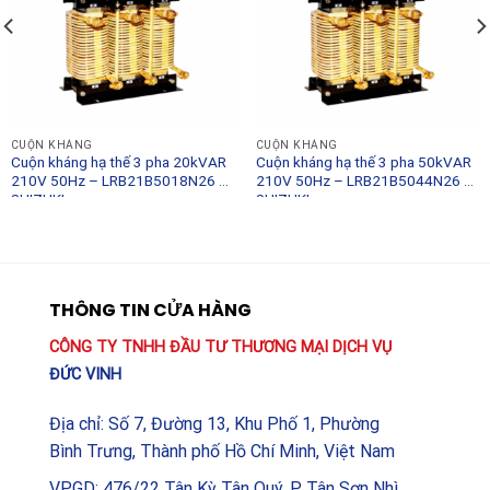
CUỘN KHÁNG
CUỘN KHÁNG
Cuộn kháng hạ thế 3 pha 20kVAR
Cuộn kháng hạ thế 3 pha 50kVAR
210V 50Hz – LRB21B5018N26 –
210V 50Hz – LRB21B5044N26 –
SHIZUKI
SHIZUKI
THÔNG TIN CỬA HÀNG
CÔNG TY TNHH ĐẦU TƯ THƯƠNG MẠI DỊCH VỤ
ĐỨC VINH
Địa chỉ: Số 7, Đường 13, Khu Phố 1, Phường
Bình Trưng, Thành phố Hồ Chí Minh, Việt Nam
VPGD: 476/22 Tân Kỳ Tân Quý, P. Tân Sơn Nhì,