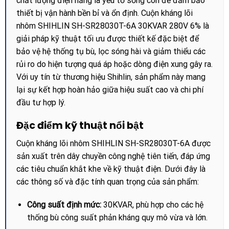
chất lượng điện năng là yếu tố sống còn để đảm bảo
thiết bị vận hành bền bỉ và ổn định. Cuộn kháng lõi
nhôm SHIHLIN SH-SR28030T-6A 30KVAR 280V 6% là
giải pháp kỹ thuật tối ưu được thiết kế đặc biệt để
bảo vệ hệ thống tụ bù, lọc sóng hài và giảm thiểu các
rủi ro do hiện tượng quá áp hoặc dòng điện xung gây ra.
Với uy tín từ thương hiệu Shihlin, sản phẩm này mang
lại sự kết hợp hoàn hảo giữa hiệu suất cao và chi phí
đầu tư hợp lý.
Đặc điểm kỹ thuật nổi bật
Cuộn kháng lõi nhôm SHIHLIN SH-SR28030T-6A được
sản xuất trên dây chuyền công nghệ tiên tiến, đáp ứng
các tiêu chuẩn khắt khe về kỹ thuật điện. Dưới đây là
các thông số và đặc tính quan trọng của sản phẩm:
Công suất định mức:
30KVAR, phù hợp cho các hệ
thống bù công suất phản kháng quy mô vừa và lớn.