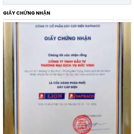
gian dài mà không gặp sự cố, giảm thiểu thời gian
GIẤY CHỨNG NHẬN
dừng máy để bảo trì.
Ứng dụng thực tế
Cuộn kháng lõi nhôm SHIHLIN SH-SR28030T-6A
30KVAR 280V 6% được ứng dụng rộng rãi trong nhiều
lĩnh vực khác nhau, bao gồm:
Hệ thống tủ điện bù công suất phản kháng tại các
nhà máy, xí nghiệp sản xuất có nhiều thiết bị gây
sóng hài như biến tần, lò luyện kim, máy hàn.
Các tòa nhà thương mại, trung tâm dữ liệu nơi yêu
cầu khắt khe về độ ổn định của dòng điện.
Trạm biến áp và các hệ thống phân phối điện năng
cần tối ưu hóa hệ số công suất Cosphi để tránh bị
phạt tiền công suất phản kháng từ điện lực.