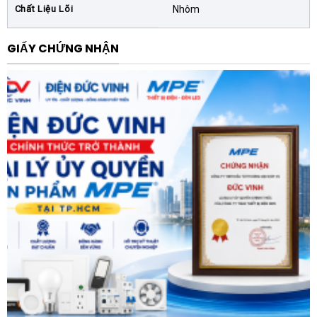
các tiêu chuẩn kỹ thuật khắt khe.
Chất Liệu Lõi
Nhôm
Hạn chế sụt áp:
Thiết bị góp phần giữ cho hệ số
GIẤY CHỨNG NHẬN
công suất Cos Phi luôn ở mức lý tưởng, tránh bị
phạt tiền điện năng phản kháng từ công ty điện lực.
Ứng dụng thực tiễn
Nhờ tính năng vượt trội, Cuộn kháng lõi nhôm SHIHLIN
SH-SR44035T-7A 35KVAR 440V 7% được ứng dụng
rộng rãi trong nhiều lĩnh vực:
Lắp đặt trong các tủ điện bù hạ thế của nhà máy, xí
nghiệp sản xuất có sử dụng nhiều biến tần, máy hàn,
lò hồ quang.
Sử dụng trong hệ thống điện của các tòa nhà
thương mại, chung cư cao tầng để đảm bảo chất
lượng điện sinh hoạt.
Ứng dụng trong các trạm biến áp hạ thế nơi yêu cầu