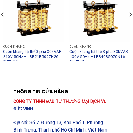
CUỘN KHÁNG
CUỘN KHÁNG
Cuộn kháng hạ thế 3 pha 30kVAR
Cuộn kháng hạ thế 3 pha 80kVAR
210V 50Hz – LRB21B5027N26 –
400V 50Hz – LRB40B5070N16 –
SHIZUKI
SHIZUKI
THÔNG TIN CỬA HÀNG
CÔNG TY TNHH ĐẦU TƯ THƯƠNG MẠI DỊCH VỤ
ĐỨC VINH
Địa chỉ: Số 7, Đường 13, Khu Phố 1, Phường
Bình Trưng, Thành phố Hồ Chí Minh, Việt Nam